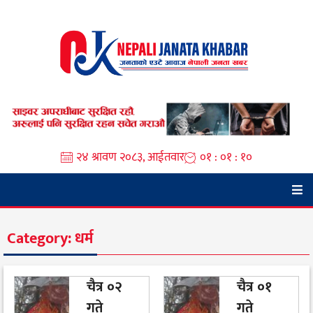
Skip
to
content
२४ श्रावण २०८३, आईतवार
०१ : ०१ : १०
Category:
धर्म
चैत्र ०२
चैत्र ०१
गते
गते