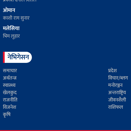
प्रकाश दर्नाल शितल
ओमान
काशी राम सुनार
मलेसिया
भिम लुहार
नेभिगेसन
समाचार
प्रदेश
अर्थतन्त्र
विचार/ब्लग
स्वास्थ्य
मनोरञ्जन
खेलकुद
अन्तराष्ट्रिय
राजनीति
जीवनशैली
विजनेश
राशिफल
कृषि