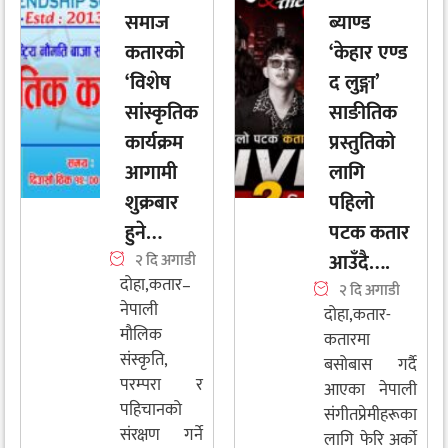
समाज
ब्याण्ड
कतारको
‘केहार एण्ड
‘विशेष
द लुङ्गा’
सांस्कृतिक
साङीतिक
कार्यक्रम
प्रस्तुतिको
आगामी
लागि
शुक्रबार
पहिलो
हुने…
पटक कतार
आउँदै…. ​
२ दि अगाडी
दोहा,कतार–
२ दि अगाडी
नेपाली
दोहा,कतार-
मौलिक
कतारमा
संस्कृति,
बसोबास गर्दै
परम्परा र
आएका नेपाली
पहिचानको
संगीतप्रेमीहरूका
संरक्षण गर्ने
लागि फेरि अर्को