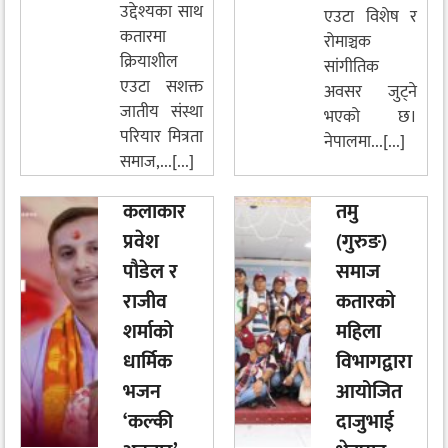
उद्देश्यका साथ
एउटा विशेष र
कतारमा
रोमाञ्चक
क्रियाशील
सांगीतिक
एउटा सशक्त
अवसर जुट्ने
जातीय संस्था
भएको छ।
परियार मित्रता
नेपालमा...[...]
समाज,...[...]
कलाकार
तमु
प्रवेश
(गुरुङ)
पौडेल र
समाज
राजीव
कतारको
शर्माको
महिला
धार्मिक
विभागद्वारा
भजन
आयोजित
‘कल्की
दाजुभाई