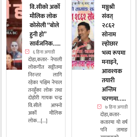
वि.सीको अर्को
मञ्जुश्री
मौलिक लोक
संवत्
कोसेली “बोले
२८६२
हुनी हो”
सोनाम
सार्वजनिक…..
ल्होछार
भव्य रूपमा
६ हिना अगाडी
दोहा,कतार- नेपाली
मनाइने,
लोकगीत सङ्गीतमा
आवश्यक
निरन्तर लागि
तयारी
रहेका पश्चिम नेपाल
अन्तिम
तनहुँका लोक तथा
दोहोरी गायक चन्द्र
चरणमा…..
वि.सीले आफ्नो
७ हिना अगाडी
अर्को मौलिक
दोहा,कतार-
लोक...[...]
कतारमा यो वर्ष
पनि तामाङ