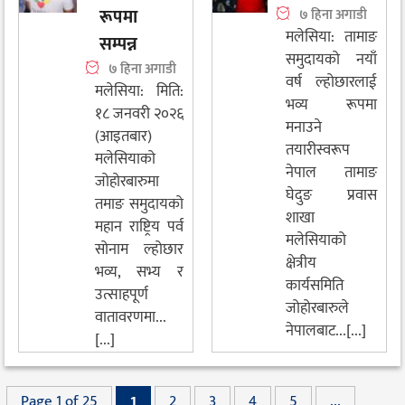
रूपमा
७ हिना अगाडी
मलेसिया: तामाङ
सम्पन्न
समुदायको नयाँ
७ हिना अगाडी
वर्ष ल्होछारलाई
मलेसिया: मिति:
भव्य रूपमा
१८ जनवरी २०२६
मनाउने
(आइतबार)
तयारीस्वरूप
मलेसियाको
नेपाल तामाङ
जोहोरबारुमा
घेदुङ प्रवास
तमाङ समुदायको
शाखा
महान राष्ट्रिय पर्व
मलेसियाको
सोनाम ल्होछार
क्षेत्रीय
भव्य, सभ्य र
कार्यसमिति
उत्साहपूर्ण
जोहोरबारुले
वातावरणमा...
नेपालबाट...[...]
[...]
Page 1 of 25
1
2
3
4
5
...