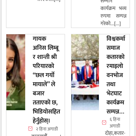
सम्मान
कार्यक्रम भव्य
रुपमा सम्पन्न
गरेको...[...]
गायक
विश्वकर्मा
अनिस लिम्बू
समाज
र शान्ती श्री
कतारको
परियारको
रमाइलो
“छल गर्यो
वनभोज
मायाले” ले
तथा
बजार
भेटघाट
तताएको छ,
कार्यक्रम
भिडियोसहित
सम्पन्न…
हेर्नुहोस्।
६ हिना
अगाडी
२ हिना अगाडी
दोहा,कतार-