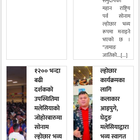
समुदायको
महान राष्ट्रिय
पर्व सोनाम
ल्होछार भव्य
रूपमा मनाइने
भएको छ ।
“तामाङ
जातिको...[...]
१२०० भन्दा
ल्होछार
बढी
कार्यक्रमका
दर्शकको
लागि
उपस्थितिमा
कलाकार
मलेसियाको
आइपुगे,
जोहोरबारुमा
घेदुङ
सोनाम
मलेसियाद्वारा
ल्होछार भव्य
भव्य स्वागत