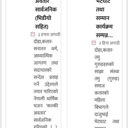
अवतार’
भेटघाट
सार्वजनिक
तथा
(भिडीयो
सम्मान
सहित)
कार्यक्रम
सम्पन्न…
३ हफ्ता अगाडी
दोहा,कतार-
२ हिना अगाडी
सनातन धर्म,
दोहा,कतार-
आध्यात्मिक
तमु
जागरण तथा
गुरुङहरुको
सदाचारको
साझा संस्था
सन्देश प्रवाह
तमु (गुरुङ)
गर्ने उद्देश्यले
समाज
तयार पारिएको
कतारको
नेपाली धार्मिक
महिला
भजन ‘कल्की
बिभागले
अवतार’
दाजुभाई
सार्वजनिक
भेटघाट तथा
गरिएको...[...]