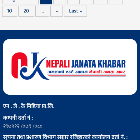
10
20
...
»
Last »
एन . जे . के मिडिया प्रा.लि.
कम्पनी दर्ता नं :
२९७५१२ /०७९ /०८०
सुचना तथा प्रशारण विभाग सञ्चार रजिष्ट्रारको कार्यालय दर्ता नं. :