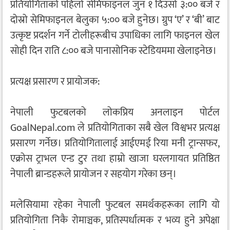
प्रतियोगिताको पहिलो सेमिफाइनल जुन १ दिउँसो ३:०० बजे र
दोस्रो सेमिफाइनल बेलुका ५:०० बजे हुनेछ। ग्रुप ‘ए’ र ‘बी’ बाट
उत्कृष्ट प्रदर्शन गर्ने टोलीहरूबीच उपाधिका लागि फाइनल खेल
सोही दिन राति ८:०० बजे पानासोनिक स्टेडियममा खेलाइनेछ।
प्रत्यक्ष प्रसारण र प्रायोजक:
नेपाली फुटबलको लोकप्रिय अनलाइन पोर्टल
GoalNepal.com ले प्रतियोगिताका सबै खेल विश्वभर प्रत्यक्ष
प्रसारण गर्नेछ। प्रतियोगितालाई आईएमई रिया मनी ट्रान्सफर,
एक्रोस ट्राभल एन्ड टुर तथा हाम्रो खाजा घरलगायत प्रतिष्ठित
नेपाली ब्रान्डहरूले प्रायोजन र सहयोग गरेका छन्।
मलेसियामा रहेका नेपाली फुटबल समर्थकहरूका लागि यो
प्रतियोगिता निकै रोमाञ्चक, प्रतिस्पर्धात्मक र भव्य हुने अपेक्षा