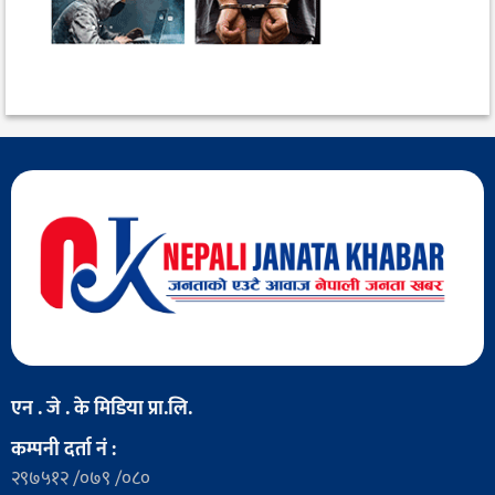
एन . जे . के मिडिया प्रा.लि.
कम्पनी दर्ता नं :
२९७५१२ /०७९ /०८०