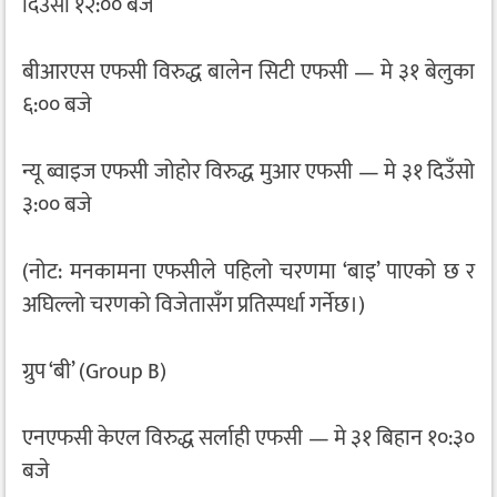
दिउँसो १२:०० बजे
बीआरएस एफसी विरुद्ध बालेन सिटी एफसी — मे ३१ बेलुका
६:०० बजे
न्यू ब्वाइज एफसी जोहोर विरुद्ध मुआर एफसी — मे ३१ दिउँसो
३:०० बजे
(नोट: मनकामना एफसीले पहिलो चरणमा ‘बाइ’ पाएको छ र
अघिल्लो चरणको विजेतासँग प्रतिस्पर्धा गर्नेछ।)
ग्रुप ‘बी’ (Group B)
एनएफसी केएल विरुद्ध सर्लाही एफसी — मे ३१ बिहान १०:३०
बजे