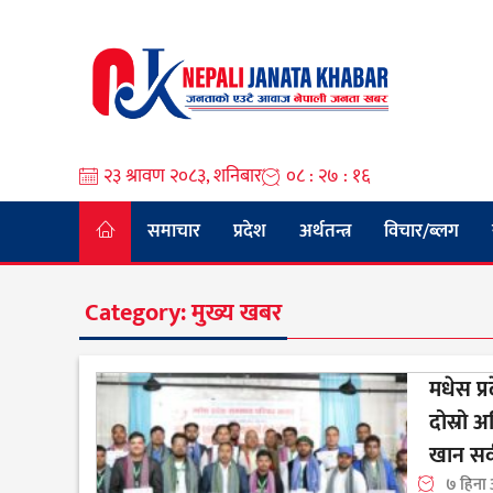
Skip
to
content
२३ श्रावण २०८३, शनिबार
०८ : २७ : १७
समाचार
प्रदेश
अर्थतन्त्र
विचार/ब्लग
Category:
मुख्य खबर
मधेस प्
दोस्रो 
खान सर्
७ हिना