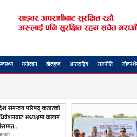
स्वास्थ्य
मनोरञ्जन
खेलकुद
अन्तराष्ट्रिय
राजनीति
जीवनशै
रदेश समन्वय परिषद् कतारको
अधिवेशनबाट अध्यक्षमा कलाम
वसम्मत..
 अगाडी