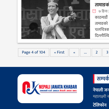
तामाङक
७ हिना
काठमाडौं
तामाङक
चलचित्रक
दिल्लीस्थि
Page 4 of 104
« First
«
...
2
3
सम्पर्क
नेपाली ज
महालक्ष्म
टेलिफोन