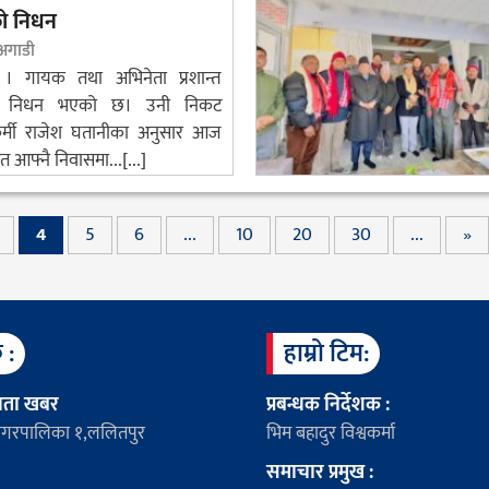
ो निधन
 अगाडी
 । गायक तथा अभिनेता प्रशान्त
ो निधन भएको छ। उनी निकट
र्मी राजेश घतानीका अनुसार आज
त आफ्नै निवासमा...[...]
4
5
6
...
10
20
30
...
»
 :
हाम्रो टिम:
नता खबर
प्रबन्धक निर्देशक :
ी नगरपालिका १,ललितपुर
भिम बहादुर विश्वकर्मा
समाचार प्रमुख :