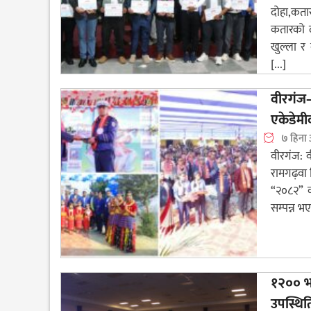
दोहा,कता
कतारको द
खुल्ला र 
[...]
वीरगंज
एकेडेमीक
७ हिना
वीरगंज: 
रामगढ़वा 
“२०८२” क
सम्पन्न भए
१२०० भन
उपस्थित