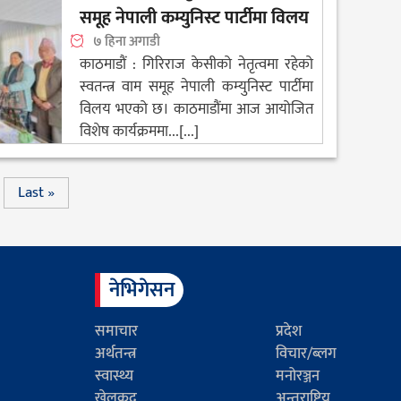
समूह नेपाली कम्युनिस्ट पार्टीमा विलय
७ हिना अगाडी
काठमाडौं : गिरिराज केसीको नेतृत्वमा रहेको
स्वतन्त्र वाम समूह नेपाली कम्युनिस्ट पार्टीमा
विलय भएको छ। काठमाडौंमा आज आयोजित
विशेष कार्यक्रममा...[...]
Last »
नेभिगेसन
समाचार
प्रदेश
अर्थतन्त्र
विचार/ब्लग
स्वास्थ्य
मनोरञ्जन
खेलकुद
अन्तराष्ट्रिय