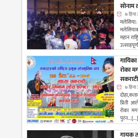
सोनाम ल्
७ हिना
मलेसिया:
मलेसिया
महान राष्ट
उत्साहपूर्
गायिका 
रोका म
सकराटी
७ हिना
दोहा,कता
प्रिती 
रोका मगर
पुरन...[...
गायक तथ