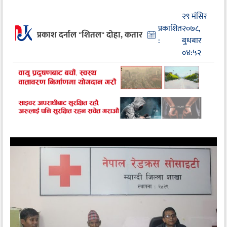
२९ मंसिर
प्रकाशित
२०७८,
प्रकाश दर्नाल "शितल" दोहा, कतार
:
बुधबार
०४:५२