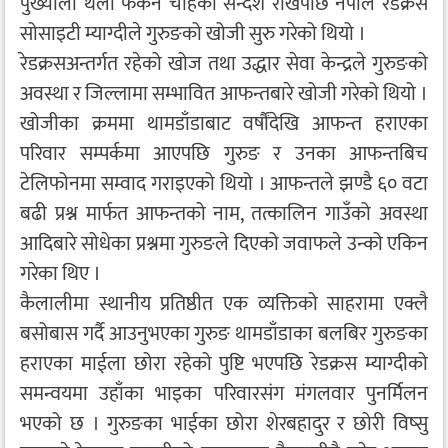
पुख्यौली थलो फर्कन चाहेको सन्देश राखेपछि नेपाल रेडक्रस
सोसाइटी म्याग्दीले गुरुङको खोजी सुरु गरेको थियो ।
रेडक्रसअन्तर्गत रहेको खोज तथा उद्धार सेवा केन्द्रले गुरुङको
अवस्था र जिल्लामा सम्भावित आफन्तबारे खोजी गरेको थियो ।
खोजीका क्रममा थामडाँडाबाट वर्षौंदेखि आफन्त हराएका
परिवार सम्पर्कमा आएपछि गुरुङ र उनका आफन्तबिच
टेलिफोनमा सम्वाद गराइएको थियो । आफन्तले झण्डै ६० वटा
बढी प्रश्न मार्फत आफन्तको नाम, तत्कालिन गाउँको अवस्था
आदिबारे सोधेका प्रश्नमा गुरुङले दिएको जवाफले उन्को एकिन
गरेका थिए ।
कैलालीमा स्थानीय प्रतिष्ठीत एक व्यक्तिको साहरामा एक्लै
बसोबास गर्दै आउनुभएका गुरुङ थामडाँडाका बलबिर गुरुङका
हराएका माईला छोरा रहेको पुष्टि भएपछि रेडक्रस म्याग्दीको
समन्वयमा उहाँका भाइका परिवारसंग मंगलवार पुनर्मिलन
भएको छ । गुरुङका भाईका छोरा शेरबहादुर र छोरी विष्सु