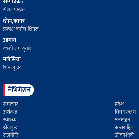
सम्पादक :
रोशन पोख्रेंल
दोहा,कतार
प्रकाश दर्नाल शितल
ओमान
काशी राम सुनार
मलेसिया
भिम लुहार
नेभिगेसन
समाचार
प्रदेश
अर्थतन्त्र
विचार/ब्लग
स्वास्थ्य
मनोरञ्जन
खेलकुद
अन्तराष्ट्रिय
राजनीति
जीवनशैली