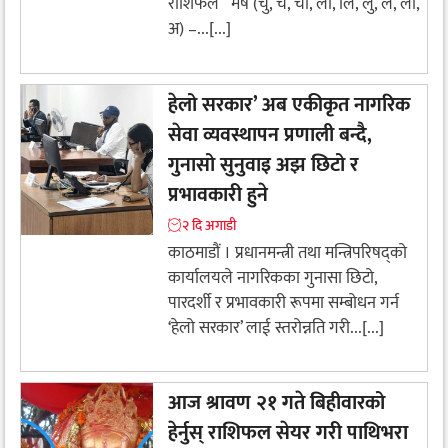
राशिफल मेष (चु, चे, चो, ला, लि, लु, ले, लो,
अ) –...[...]
हेलो सरकार’ अब एकीकृत नागरिक
सेवा व्यवस्थापन प्रणाली बन्दै,
गुनासो सुनुवाइ अझ छिटो र
प्रभावकारी हुने
२ दि अगाडी
काठमाडौं । प्रधानमन्त्री तथा मन्त्रिपरिषद्को
कार्यालयले नागरिकका गुनासा छिटो,
पारदर्शी र प्रभावकारी रूपमा सम्बोधन गर्न
‘हेलो सरकार’ लाई स्तरोन्नति गरी...[...]
आज श्रावण २१ गते बिहीवारको
हेर्नुस् राशिफल सेयर गरी पाथिभरा