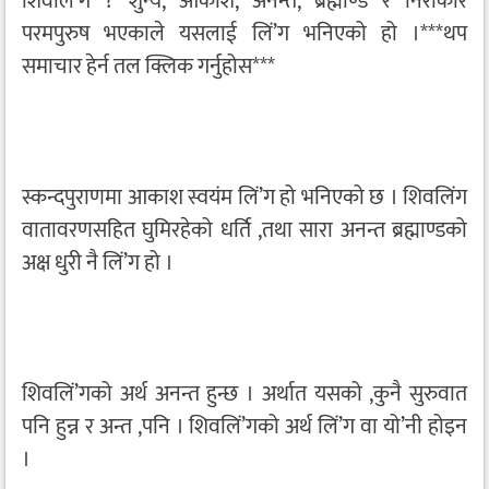
शिवलिं’ग ? शुन्य, आकाश, अनन्त, ब्रह्माण्ड र निराकार
परमपुरुष भएकाले यसलाई लिं’ग भनिएको हो ।***थप
समाचार हेर्न तल क्लिक गर्नुहोस***
स्कन्दपुराणमा आकाश स्वयंम लिं’ग हो भनिएको छ । शिवलिंग
वातावरणसहित घुमिरहेको धर्ति ,तथा सारा अनन्त ब्रह्माण्डको
अक्ष धुरी नै लिं’ग हो ।
शिवलिं’गको अर्थ अनन्त हुन्छ । अर्थात यसको ,कुनै सुरुवात
पनि हुन्न र अन्त ,पनि । शिवलिं’गको अर्थ लिं’ग वा यो’नी होइन
।