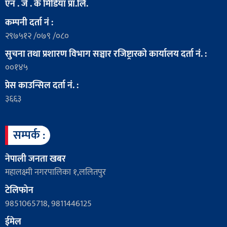
एन . जे . के मिडिया प्रा.लि.
कम्पनी दर्ता नं :
२९७५१२ /०७९ /०८०
सुचना तथा प्रशारण विभाग सञ्चार रजिष्ट्रारको कार्यालय दर्ता नं. :
००१४५
प्रेस काउन्सिल दर्ता नं. :
३६६३
सम्पर्क :
नेपाली जनता खबर
महालक्ष्मी नगरपालिका १,ललितपुर
टेलिफोन
9851065718, 9811446125
ईमेल