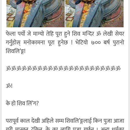
फेला पर्यो जे माग्यो तेहि पूरा हुने शिव मन्दिर ॐ लेखी सेयर
गर्नुहोस् मनोकामना पूरा हुनेछ ! भेटियो ७०० बर्ष पुरानो
शिवलि’ङ्ग!
ॐॐॐॐॐॐॐॐॐॐॐॐॐॐॐॐॐॐॐॐॐॐ
ॐ!
के हो शिव लिं’ग?
परापूर्व काल देखी अहिले सम्म शिवलि’ङ्गलाई किन पुजा आजा
गरी मान्छन ?किन ,के का लागि पुजा गर्छन । अन्य धर्मका