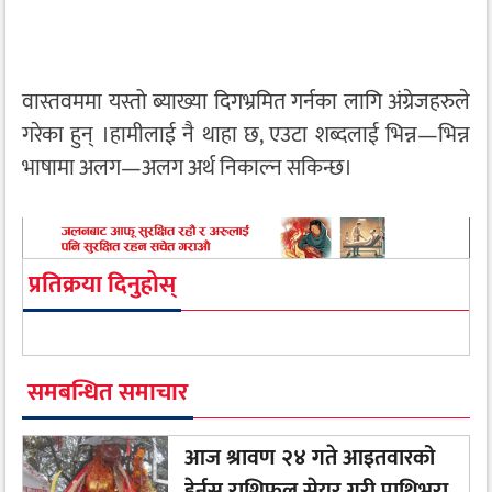
वास्तवममा यस्तो ब्याख्या दिगभ्रमित गर्नका लागि अंग्रेजहरुले
गरेका हुन् ।हामीलाई नै थाहा छ, एउटा शब्दलाई भिन्न—भिन्न
भाषामा अलग—अलग अर्थ निकाल्न सकिन्छ।
प्रतिक्रया दिनुहोस्
समबन्धित समाचार
आज श्रावण २४ गते आइतवारको
हेर्नुस् राशिफल सेयर गरी पाथिभरा