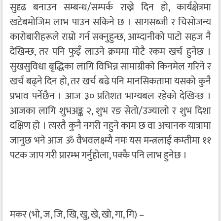
सुदृढ बनाउन सम्बन्ध/सम्पर्क राख्ने दिन हो, कार्यक्षेत्रमा
खटेबमोजिम लाभ पाउन सकिने छ । सागसब्जी र चिसोजन्य
कारोबारीहरूले राम्रो गर्न सक्नुहुन्छ, आम्दानीको पाटो सहज नै
देखिन्छ, तर पनि फुइँ लाउने क्रममा मोटै रकम खर्च हुनेछ ।
सुखसुविधा बृद्धिका लागि विभिन्न सामाग्रीको किनमेल गरिने र
खर्च बढ्ने दिन हो, तर खर्च बढे पनि मानसिकतामा यसको कुनै
प्रभाव पर्नेछैन । आज ३० प्रतिशत भाग्यबल रहेको देखिन्छ ।
आजका लागि शुभअङ्क २, शुभ रङ सेतो/उज्यालो र शुभ दिशा
दक्षिण हो । त्यस्तै कुनै नगरी नहुने काम छ वा अचानक यात्रामा
जानुछ भने आज ॐ वैभवलक्ष्म्यै नमः यस मन्त्रलाई कम्तीमा ११
पटक जाप गरी प्रारम्भ गर्नुहोला, पक्कै पनि लाभ हुनेछ ।
मकर (भो, ज, जि, खि, खु, खे, खो, गा, गि) –