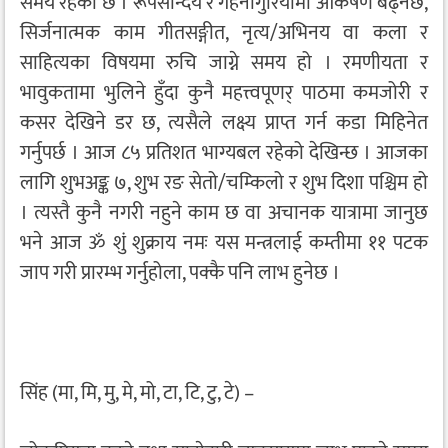
समय रहेको छ । रूपसौन्दर्य र गहनागुरियामा आकर्षण बढ्नेछ,
सिर्जनात्मक काम गीतसङ्गीत, नृत्य/अभिनय वा कला र
साहित्यका विषयमा रुचि जाग्ने समय हो । रमणीयता र
भावुकतामा भुलिने हुँदा कुनै महत्त्वपूणर् पाठमा कमजोरी र
कसर देखिने डर छ, त्यसैले लक्ष्य प्राप्त गर्न कडा मिहिनेत
गर्नुपर्छ । आज ८५ प्रतिशत भाग्यबल रहेको देखिन्छ । आजका
लागि शुभअङ्क ७, शुभ रङ सेतो/चम्किलो र शुभ दिशा पश्चिम हो
। त्यस्तै कुनै नगरी नहुने काम छ वा अचानक यात्रामा जानुछ
भने आज ॐ शुं शुक्राय नमः यस मन्त्रलाई कम्तीमा ११ पटक
जाप गरी प्रारम्भ गर्नुहोला, पक्कै पनि लाभ हुनेछ ।
सिंह (मा, मि, मु, मे, मो, टा, टि, टु, टे) –