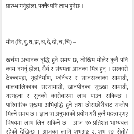
प्रारम्भ गर्नुहोला, पक्कै पनि लाभ हुनेछ ।
मीन (दि, दु, थ, झ, ञ, दे, दो, च, चि) –
खर्चमा अचानक बृद्धि हुने समय छ, जोखिम मोलेर कुनै पनि
काम नगर्नु होला, धैर्य र संयमता आजका मित्र हुन् । सरकारी
ठेक्कापट्टा, गृहनिर्माण, फर्निचर र साजसज्जाका सामाग्री,
बालबालिकाका सरसामाग्री, खानपीनका सुख्खा सामाग्री,
गरगहना र सुनको कारोबारमा लाभ पाउन सकिन्छ ।
पारिवारिक सुखमा अभिबृद्धि हुने तथा छोराछोरीबाट सन्तोष
मिल्ने समय छ । ज्ञान वा अनुभवको प्रयोग गरी कुनै महत्त्वपूणर्
विषयमा लाभ लिन सकिने छ । आज ९० प्रतिशत भाग्यबल
रहेको देखिन्छ । आजका लागि शुभअङ्क २, शुभ रङ सेतो/