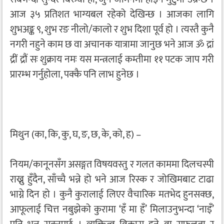
आज ३५ प्रतिशत भाग्यबल रहेको देखिन्छ । आजका लागि
शुभअङ्क ९, शुभ रङ नीलो/कालो र शुभ दिशा पूर्व हो । त्यस्तै कुनै
नगरी नहुने काम छ वा अचानक यात्रामा जानुछ भने आज ॐ द्रां
द्रीं द्रौं सः शुक्राय नमः यस मन्त्रलाई कम्तीमा ११ पटक जाप गरी
प्रारम्भ गर्नुहोला, पक्कै पनि लाभ हुनेछ ।
मिथुन (का, कि, कु, घ, ङ, छ, के, को, ह) –
नियम/कानूनसँग असङ्गत विषयवस्तु र गलत काममा दिलचस्पी
राख्नु हुँदैन, साँच्चै भन्ने हो भने आज रिस्क र जोखिमबाट टाढा
भाग्ने दिन हो । कुनै कुरालाई लिएर वैचारिक मतभेद हुनसक्छ,
आफूलाई चित्त नबुझेको कुरामा ‘हँ मा हँ’ मिलाउनुभन्दा ‘नाइँ’