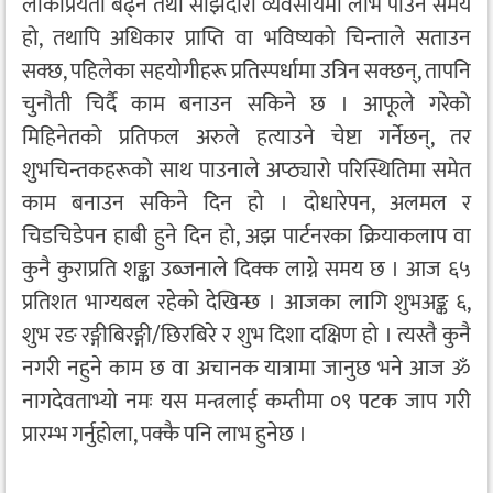
लोकप्रियता बढ्ने तथा साझेदारी व्यवसायमा लाभ पाउने समय
हो, तथापि अधिकार प्राप्ति वा भविष्यको चिन्ताले सताउन
सक्छ, पहिलेका सहयोगीहरू प्रतिस्पर्धामा उत्रिन सक्छन्, तापनि
चुनौती चिर्दै काम बनाउन सकिने छ । आफूले गरेको
मिहिनेतको प्रतिफल अरुले हत्याउने चेष्टा गर्नेछन्, तर
शुभचिन्तकहरूको साथ पाउनाले अप्ठ्यारो परिस्थितिमा समेत
काम बनाउन सकिने दिन हो । दोधारेपन, अलमल र
चिडचिडेपन हाबी हुने दिन हो, अझ पार्टनरका क्रियाकलाप वा
कुनै कुराप्रति शङ्का उब्जनाले दिक्क लाग्ने समय छ । आज ६५
प्रतिशत भाग्यबल रहेको देखिन्छ । आजका लागि शुभअङ्क ६,
शुभ रङ रङ्गीबिरङ्गी/छिरबिरे र शुभ दिशा दक्षिण हो । त्यस्तै कुनै
नगरी नहुने काम छ वा अचानक यात्रामा जानुछ भने आज ॐ
नागदेवताभ्यो नमः यस मन्त्रलाई कम्तीमा ०९ पटक जाप गरी
प्रारम्भ गर्नुहोला, पक्कै पनि लाभ हुनेछ ।