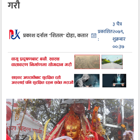
गरौ
३ चैत्र
प्रकाशित
२०७९,
प्रकाश दर्नाल "शितल" दोहा, कतार
:
शुक्रबार
००:३७