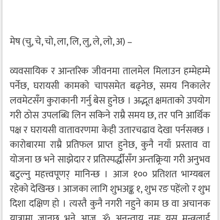
मेष (चु, चे, चो, ला, लि, लु, ले, लो, अ) –
व्यवसायिक र आन्तरिक जीवनमा तालमेल मिलाउन हम्मेहम्मे
पर्नेछ, घरायसी कामको चापसमेत बढ्नेछ, समय निकालेर
लवमेटसँग कुराकानी गर्नु बेस हुनेछ । अद्भूत क्षमताको उपयोग
गरी ठोस उपलब्धि लिन सकिने राम्रै समय छ, तर पनि आर्थिक
पक्ष र घरायसी वातावरणमा केही उतारचढाव देखा पर्नसक्छ ।
कारोबारमा राम्रै प्रतिफल प्राप्त हुनेछ, कुनै नयाँ प्रस्ताव वा
योजना छ भने साझेदार र प्रतिस्पर्द्धीसँग अन्तक्र्रिया गरी अनुभव
बटुल्नु महत्त्वपूणर् मानिन्छ । आज १०० प्रतिशत भाग्यबल
रहेको देखिन्छ । आजका लागि शुभअङ्क १, शुभ रङ पहेंलो र शुभ
दिशा दक्षिण हो । त्यस्तै कुनै नगरी नहुने काम छ वा अचानक
यात्रामा जानुछ भने आज ॐ अनन्ताय नमः यस मन्त्रलाई