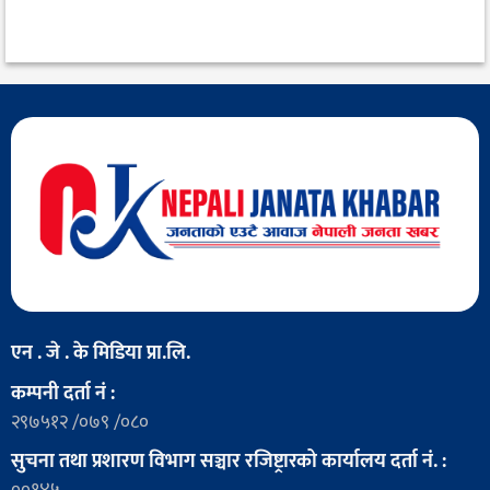
एन . जे . के मिडिया प्रा.लि.
कम्पनी दर्ता नं :
२९७५१२ /०७९ /०८०
सुचना तथा प्रशारण विभाग सञ्चार रजिष्ट्रारको कार्यालय दर्ता नं. :