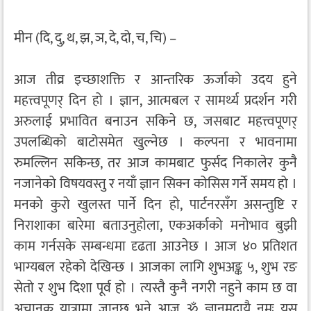
मीन (दि, दु, थ, झ, ञ, दे, दो, च, चि) –
आज तीव्र इच्छाशक्ति र आन्तरिक ऊर्जाको उदय हुने
महत्त्वपूणर् दिन हो । ज्ञान, आत्मबल र सामर्थ्य प्रदर्शन गरी
अरुलाई प्रभावित बनाउन सकिने छ, जसबाट महत्त्वपूणर्
उपलब्धिको बाटोसमेत खुल्नेछ । कल्पना र भावनामा
रुमल्लिन सकिन्छ, तर आज कामबाट फुर्सद निकालेर कुनै
नजानेको विषयवस्तु र नयाँ ज्ञान सिक्न कोसिस गर्ने समय हो ।
मनको कुरो खुलस्त पार्ने दिन हो, पार्टनरसँग असन्तुष्टि र
निराशाका बारेमा बताउनुहोला, एकअर्काको मनोभाव बुझी
काम गर्नसके सम्बन्धमा दृढता आउनेछ । आज ४० प्रतिशत
भाग्यबल रहेको देखिन्छ । आजका लागि शुभअङ्क ५, शुभ रङ
सेतो र शुभ दिशा पूर्व हो । त्यस्तै कुनै नगरी नहुने काम छ वा
अचानक यात्रामा जानुछ भने आज ॐ ज्ञानमुद्रायै नमः यस