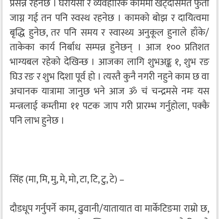
प्रसन्न रहनेछ । घरायसी र व्यवहारिक काममा खट्दासमेत फुर्ती
जाग्न गई तन पनि स्वस्थ रहनेछ । कामको बोझ र दायित्वमा
बृद्धि हुनेछ, तर पनि समय र स्वास्थ्य अनुकूल हुनाले हाँके/
ताकेका कार्य निर्बाध सम्पन्न हुनेछन् । आज १०० प्रतिशत
भाग्यबल रहेको देखिन्छ । आजका लागि शुभअङ्क १, शुभ रङ
घिउ रङ र शुभ दिशा पूर्व हो । त्यस्तै कुनै नगरी नहुने काम छ वा
अचानक यात्रामा जानुछ भने आज ॐ चं चन्द्रमसे नमः यस
मन्त्रलाई कम्तीमा ११ पटक जाप गरी प्रारम्भ गर्नुहोला, पक्कै
पनि लाभ हुनेछ ।
सिंह (मा, मि, मु, मे, मो, टा, टि, टु, टे) –
दौडधूप गर्नुपर्ने काम, ढुवानी/यातायात वा मार्केटिङमा राम्रो छ,