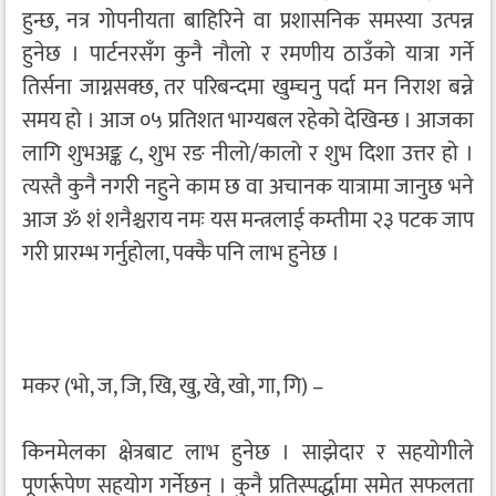
हुन्छ, नत्र गोपनीयता बाहिरिने वा प्रशासनिक समस्या उत्पन्न
हुनेछ । पार्टनरसँग कुनै नौलो र रमणीय ठाउँको यात्रा गर्ने
तिर्सना जाग्नसक्छ, तर परिबन्दमा खुम्चनु पर्दा मन निराश बन्ने
समय हो । आज ०५ प्रतिशत भाग्यबल रहेको देखिन्छ । आजका
लागि शुभअङ्क ८, शुभ रङ नीलो/कालो र शुभ दिशा उत्तर हो ।
त्यस्तै कुनै नगरी नहुने काम छ वा अचानक यात्रामा जानुछ भने
आज ॐ शं शनैश्चराय नमः यस मन्त्रलाई कम्तीमा २३ पटक जाप
गरी प्रारम्भ गर्नुहोला, पक्कै पनि लाभ हुनेछ ।
मकर (भो, ज, जि, खि, खु, खे, खो, गा, गि) –
किनमेलका क्षेत्रबाट लाभ हुनेछ । साझेदार र सहयोगीले
पूणर्रूपेण सहयोग गर्नेछन् । कुनै प्रतिस्पर्द्धामा समेत सफलता