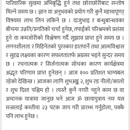
पारिवारिक सुखमा अभिबृद्धि हुने तथा छोराछोरीबाट सन्तोष
मिल्ने समय छ । ज्ञान वा अनुभवको प्रयोग गरी कुनै महत्त्वपूणर्
विषयमा लाभ लिन सकिने छ । दाजुभाइ र बन्धुबान्धवका
बीचमा उन्नति/प्रगतिको चर्चा हुनेछ, तपाईंको परिश्रमको प्रशंसा
हुने वा कमजोरीको विश्लेषण गर्दै सुझाव प्राप्त हुने समय छ ।
लगनशीलता र मिहिनेतको पुरस्कार हातपार्ने तथा आत्मविश्वास
र सुदृढ लक्ष्यका कारण सफलतातर्फ अग्रसर भइने सुन्दर समय
छ । रचनात्मक र सिर्जनात्मक सोचका कारण कार्यक्षेत्रमा
अद्भूत परिणाम प्राप्त हुनेछन् । आज १०० प्रतिशत भाग्यबल
रहेको देखिन्छ । आजका लागि शुभअङ्क २, शुभ रङ नीलो/कालो
र शुभ दिशा पश्चिम हो । त्यस्तै कुनै नगरी नहुने काम छ वा
अचानक यात्रामा जानुछ भने आज ॐ छायापुत्राय नमः यस
मन्त्रलाई कम्तीमा २३ पटक जाप गरी प्रारम्भ गर्नुहोला, पक्कै
पनि लाभ हुनेछ ।