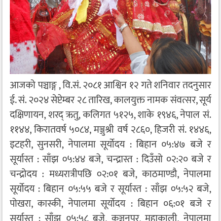
आजको पञ्चाङ्ग , वि.सं. २०८१ आश्विन १२ गते शनिवार तदनुसार
ई. सं. २०२४ सेप्टेम्बर २८ तारिख, कालयुक्त नामक संवत्सर, सूर्य
दक्षिणायन, शरद् ऋतु, कलिगत ५१२५, शाके १९४६, नेपाल सं.
११४४, किरातवर्ष ५०८४, मञ्जुश्री वर्ष २८६०, हिजरी सं. १४४६,
इटहरी, सुनसरी, नेपालमा सूर्योदय : बिहान ०५:४७ बजे र
सूर्यास्त : साँझ ०५:४४ बजे, चन्द्रास्त : दिउँसो ०२:२० बजे र
चन्द्रोदय : मध्यरात्रीपछि ०२:०१ बजे, काठमाण्डौ, नेपालमा
सूर्योदय : बिहान ०५:५५ बजे र सूर्यास्त : साँझ ०५:५२ बजे,
पोखरा, कास्की, नेपालमा सूर्योदय : बिहान ०६:०१ बजे र
सूर्यास्त : साँझ ०५:५८ बजे, कञ्चनपुर, महाकाली, नेपालमा