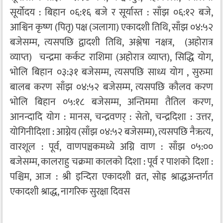
सूर्योदय : बिहान ०६:१६ बजे र सूर्यास्त : साँझ ०६:१२ बजे,
आश्विन कृष्ण (पितृ) पक्ष (ञलागा) एकादशी तिथि, साँझ ०४:५२
बजेसम्म, त्यसपछि द्वादशी तिथि, अश्लेषा नक्षत्र, (अहोरात्र
व्याप्त) चन्द्रमा कर्कट राशिमा (अहोरात्र व्याप्त), सिद्धि योग,
भोलि बिहान ०३:३१ बजेसम्म, त्यसपछि साध्य योग , सुरुमा
बालब करण साँझ ०४:५२ बजेसम्म, त्यसपछि कौलव करण
भोलि बिहान ०५:१८ बजेसम्म, अन्तिममा तैतिल करण,
आनन्दादि योग : मानस, चन्द्रवणर् : सेतो, चन्द्रदिशा : उत्तर,
योगिनीदिशा : आग्नेय (साँझ ०४:५२ बजेसम्म), त्यसपछि नैऋत्य,
वारशूल : पूर्व, वाणपञ्चकमध्ये अग्नि वाण : साँझ ०५:००
बजेसम्म, कालराहु चक्रमा कालको दिशा : पूर्व र पाशको दिशा :
पश्चिम, आज : श्री इन्दिरा एकादशी व्रत, सोह्र श्राद्धअन्तर्गत
एकादशी श्राद्ध, नागरिक सुरक्षा दिवस