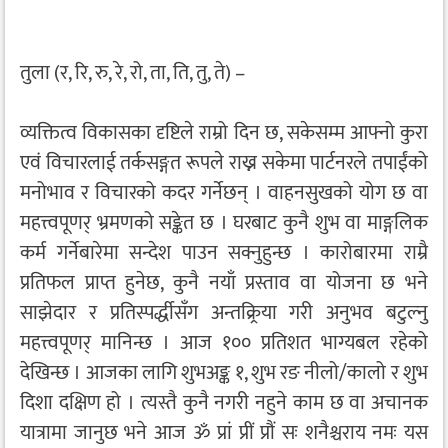
तुला (र, रि, रु, रे, रो, ता, ति, तु, ते) –
व्यक्तित्व विकासका दृष्टिले राम्रो दिन छ, सकेसम्म आफ्नो कुरा
एवं विचारलाई तर्कसङ्गत रूपले राख्न सकेमा पार्टनरले तपाईंको
मनोभाव र विचारको कदर गर्नेछन् । वाहनसुखको योग छ वा
महत्त्वपूणर् भ्रमणको सङ्केत छ । घरबाट कुनै शुभ वा माङ्गलिक
कर्म गर्नेबारेमा सन्देश पाउन सक्नुहुन्छ । कारोबारमा राम्रै
प्रतिफल प्राप्त हुनेछ, कुनै नयाँ प्रस्ताव वा योजना छ भने
साझेदार र प्रतिस्पर्द्धीसँग अन्तक्र्रिया गरी अनुभव बटुल्नु
महत्त्वपूणर् मानिन्छ । आज १०० प्रतिशत भाग्यबल रहेको
देखिन्छ । आजका लागि शुभअङ्क १, शुभ रङ नीलो/कालो र शुभ
दिशा दक्षिण हो । त्यस्तै कुनै नगरी नहुने काम छ वा अचानक
यात्रामा जानुछ भने आज ॐ प्रां प्रीं प्रौं सः शनैश्चराय नमः यस