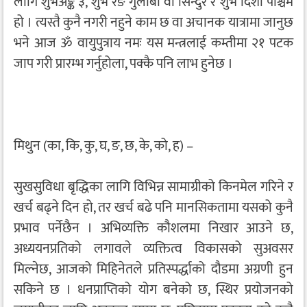
लागि शुभअङ्क ३, शुभ रङ गुलाबी वा सिन्दुरे र शुभ दिशा पश्चिम
हो । त्यस्तै कुनै नगरी नहुने काम छ वा अचानक यात्रामा जानुछ
भने आज ॐ वायुपुत्राय नमः यस मन्त्रलाई कम्तीमा २१ पटक
जाप गरी प्रारम्भ गर्नुहोला, पक्कै पनि लाभ हुनेछ ।
मिथुन (का, कि, कु, घ, ङ, छ, के, को, ह) –
सुखसुविधा बृद्धिका लागि विभिन्न सामाग्रीको किनमेल गरिने र
खर्च बढ्ने दिन हो, तर खर्च बढे पनि मानसिकतामा यसको कुनै
प्रभाव पर्नेछैन । अभिव्यक्ति कौशलमा निखार आउने छ,
अध्ययनप्रतिको लगावले व्यक्तित्व विकासको सुअवसर
मिल्नेछ, आजको मिहिनेतले प्रतिस्पर्द्धाको दौडमा अग्रणी हुन
सकिने छ । धनप्राप्तिको योग बनेको छ, स्थिर प्रयोजनको