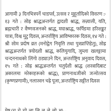
आगामी ३ दिनभित्रपर्ने चाडपर्व, उत्सव र मुहूर्तादिको विवरण :-
१३ गते : सोह्र श्राद्धअन्तर्गत द्वादशी श्राद्ध, सन्न्यासी, यति,
ब्रह्मचारी र वैष्णवजनको श्राद्ध, मघाश्राद्ध, फर्पिङमा हरिशङ्कर
यात्रा, विश्व मुटु दिवस, अन्तर्राष्ट्रिय आविष्कारक दिवस, १४ गते :
श्री सोम प्रदोष व्रत (मनोद्वेग निवृत्ति तथा पुत्रप्राप्तिहेतु), सोह्र
श्राद्धअन्तर्गत त्रयोदशी श्राद्ध, कलियुगादि, जुम्ला खलङ्गामा
चन्दननाथको लिंगो ठड्याउने दिन, अन्तर्राष्ट्रिय अनुवाद दिवस,
१५ गते : सोह्र श्राद्धअन्तर्गत चतुर्दशी श्राद्ध (शस्त्रादिबाट
अकालमा मरेकाहरूको श्राद्ध), प्राणनाथजीको जन्मोत्सव
(कृष्णप्रणामी), नलास्वन चह्रे पूजा, अन्तर्राष्ट्रिय सङ्गीत दिवस
मेष (चु, चे, चो, ला, लि, लु, ले, लो, अ) –