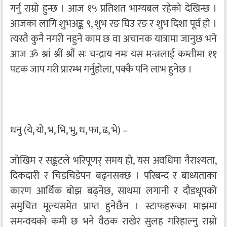
गर्नु राम्रो हुन्छ । आज १५ प्रतिशत भाग्यबल रहेको देखिन्छ ।
आजका लागि शुभअङ्क ९, शुभ रङ घिउ रङ र शुभ दिशा पूर्व हो ।
त्यस्तै कुनै नगरी नहुने काम छ वा अचानक यात्रामा जानुछ भने
आज ॐ श्रां श्रीं श्रौं सः चन्द्राय नमः यस मन्त्रलाई कम्तीमा ११
पटक जाप गरी प्रारम्भ गर्नुहोला, पक्कै पनि लाभ हुनेछ ।
धनु (ये, यो, भ, भि, भु, ध, फा, ढ, भे) –
जोखिम र सङ्कटले भरिपूणर् समय हो, यस अवधिमा नैराश्यता,
दिकदारी र चिडचिडेपन बढ्नसक्छ । परिबन्द र बाध्यताका
कारण आर्थिक बोझ बढ्नेछ, साथमा लगानी र दौडधूपको
समुचित मूल्यसमेत प्राप्त हुनेछैन । स्टाफहरूका माझमा
समन्वयको कमी छ भने वैठक राखेर सुलह गरिहाल्नु राम्रो