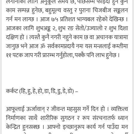
लगानीका लागि अनुकूल समय छ, पछिसम्म फाइदा हुने कुनै
काम सम्पन्न हुनेछ, बहुमूल्य वस्तु र पुराना चिजबीज सङ्कलन
गर्न मन लाग्छ । आज ७५ प्रतिशत भाग्यबल रहेको देखिन्छ ।
आजका लागि शुभअङ्क २, शुभ रङ सेतो/उज्यालो र शुभ दिशा
दक्षिण हो । त्यस्तै कुनै नगरी नहुने काम छ वा अचानक यात्रामा
जानुछ भने आज ॐ सर्वकामप्रदायै नमः यस मन्त्रलाई कम्तीमा
११ पटक जाप गरी प्रारम्भ गर्नुहोला, पक्कै पनि लाभ हुनेछ ।
कर्कट (हि, हु, हे, हो, डा, डि, डु, डे, डो) –
आफूलाई ऊर्जावान् र जीवन्त महसुस गर्ने दिन हो । व्यक्तित्व
निर्माणका साथै शारीरिक सुगठन र रूप संरचनातर्फ ध्यान
केन्द्रित हुनसक्छ । आफ्नो इच्छानुरूप कार्य गर्न पाउँदा मन