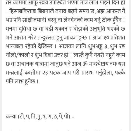
तर काममा आफू स्वयं उपस्थित भएमा मात्र लाभ पाइने दिन हो
। हिसाबकिताब बिग्रनाले तनाव बढ्ने समय छ, अझ आफन्त नै
भए पनि साक्षीजमानी बस्नु वा लेनदेनको काम गर्नु ठीक हुँदैन ।
मनमा दुविधा छ वा बढी थकान र बोझको अनुभूति भएको छ
भने आराम गरेर तन्दुरुस्त हुनु जायज हुन्छ । आज १० प्रतिशत
भाग्यबल रहेको देखिन्छ । आजका लागि शुभअङ्क ३, शुभ रङ
नीलो/कालो र शुभ दिशा उत्तर हो । त्यस्तै कुनै नगरी नहुने काम
छ वा अचानक यात्रामा जानुछ भने आज ॐ मन्दचेष्टाय नमः यस
मन्त्रलाई कम्तीमा २३ पटक जाप गरी प्रारम्भ गर्नुहोला, पक्कै
पनि लाभ हुनेछ ।
कन्या (टो, प, पि, पु, ष, ण, ठ, पे, पो) –