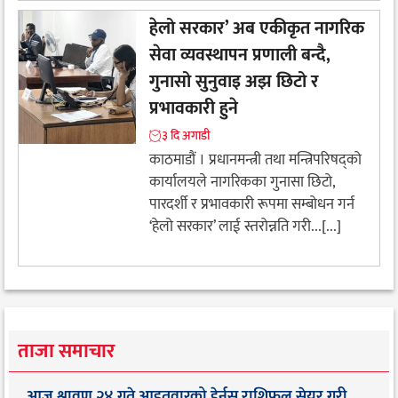
हेलो सरकार’ अब एकीकृत नागरिक
सेवा व्यवस्थापन प्रणाली बन्दै,
गुनासो सुनुवाइ अझ छिटो र
प्रभावकारी हुने
३ दि अगाडी
काठमाडौं । प्रधानमन्त्री तथा मन्त्रिपरिषद्को
कार्यालयले नागरिकका गुनासा छिटो,
पारदर्शी र प्रभावकारी रूपमा सम्बोधन गर्न
‘हेलो सरकार’ लाई स्तरोन्नति गरी...[...]
ताजा समाचार
आज श्रावण २४ गते आइतवारको हेर्नुस् राशिफल सेयर गरी