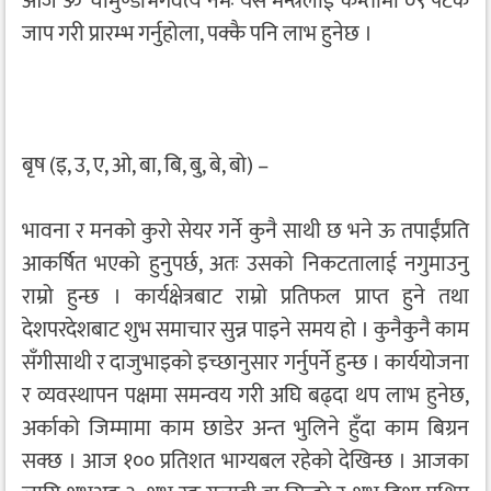
आज ॐ चामुण्डाभगवत्यै नमः यस मन्त्रलाई कम्तीमा ०९ पटक
जाप गरी प्रारम्भ गर्नुहोला, पक्कै पनि लाभ हुनेछ ।
बृष (इ, उ, ए, ओ, बा, बि, बु, बे, बो) –
भावना र मनको कुरो सेयर गर्ने कुनै साथी छ भने ऊ तपाईंप्रति
आकर्षित भएको हुनुपर्छ, अतः उसको निकटतालाई नगुमाउनु
राम्रो हुन्छ । कार्यक्षेत्रबाट राम्रो प्रतिफल प्राप्त हुने तथा
देशपरदेशबाट शुभ समाचार सुन्न पाइने समय हो । कुनैकुनै काम
सँगीसाथी र दाजुभाइको इच्छानुसार गर्नुपर्ने हुन्छ । कार्ययोजना
र व्यवस्थापन पक्षमा समन्वय गरी अघि बढ्दा थप लाभ हुनेछ,
अर्काको जिम्मामा काम छाडेर अन्त भुलिने हुँदा काम बिग्रन
सक्छ । आज १०० प्रतिशत भाग्यबल रहेको देखिन्छ । आजका