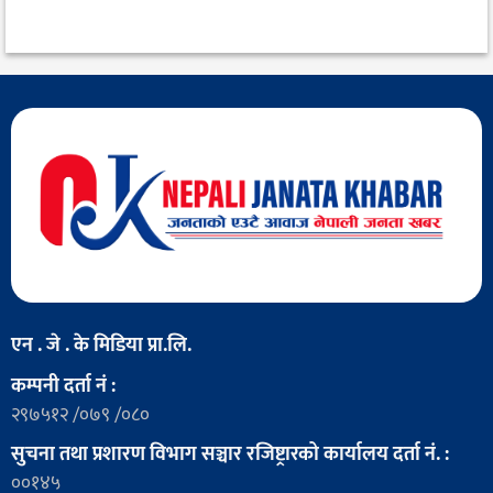
एन . जे . के मिडिया प्रा.लि.
कम्पनी दर्ता नं :
२९७५१२ /०७९ /०८०
सुचना तथा प्रशारण विभाग सञ्चार रजिष्ट्रारको कार्यालय दर्ता नं. :
००१४५