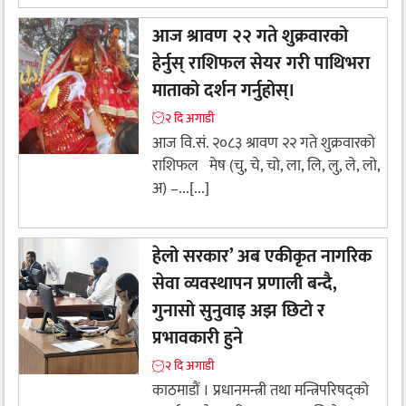
आज श्रावण २२ गते शुक्रवारको
हेर्नुस् राशिफल सेयर गरी पाथिभरा
माताको दर्शन गर्नुहोस्।
२ दि अगाडी
आज वि.सं. २०८३ श्रावण २२ गते शुक्रवारको
राशिफल मेष (चु, चे, चो, ला, लि, लु, ले, लो,
अ) –...[...]
हेलो सरकार’ अब एकीकृत नागरिक
सेवा व्यवस्थापन प्रणाली बन्दै,
गुनासो सुनुवाइ अझ छिटो र
प्रभावकारी हुने
२ दि अगाडी
काठमाडौं । प्रधानमन्त्री तथा मन्त्रिपरिषद्को