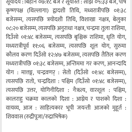
सूर्योदय : बिहान ०७:१८ बजे र सूर्यास्त : साँझ ०५:३३ बजे, पौष
कृष्णपक्ष (थिल्लागा) द्वादशी तिथि, मध्यरात्रीपछि ०१:३८
बजेसम्म, त्यसपछि त्रयोदशी तिथि, विशाखा नक्षत्र, बेलुका
०८:२० बजेसम्म, त्यसपछि अनुराधा नक्षत्र, चन्द्रमा तुला राशिमा,
दिउँसो ०१:४८ बजेसम्म, त्यसपछि बृश्चिक राशिमा, धृति योग,
मध्यरात्रीपूर्व ११:०६ बजेसम्म, त्यसपछि शूल योग, सुरुमा
कौलव करण दिउँसो १२:४७ बजेसम्म, त्यसपछि तैतिल करण
मध्यरात्रीपछि ०१:३८ बजेसम्म, अन्तिममा गर करण, आनन्दादि
योग : मात्तङ्ग, चन्द्रवणर् : सेतो (दिउँसो ०१:४८ बजेसम्म),
त्यसपछि रातो, चन्द्रदिशा : पश्चिम (दिउँसो ०१:४८ बजेसम्म),
त्यसपछि उत्तर, योगिनीदिशा : नैऋत्य, वारशूल : पश्चिम,
कालराहु चक्रमा कालको दिशा : आग्नेय र पाशको दिशा :
वायव्य, आज : साहित्यकार भूपी जयन्ती आजको मुहूर्त :
शिववास (रुद्रीपूजा/रुद्राभिषेक)