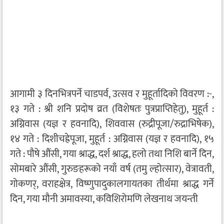
आगामी ३ दिनभित्रपर्ने चाडपर्व, उत्सव र मुहूर्तादिको विवरण :-,
१३ गते : श्री शनि प्रदोष व्रत (विशेषतः पुत्रप्राप्तिहेतु), मुहूर्त :
अग्निवास (यज्ञ र हवनादि), शिववास (रुद्रीपूजा/रुद्राभिषेक),
१४ गते : दिशीचह्रेपूजा, मुहूर्त : अग्निवास (यज्ञ र हवनादि), १५
गते : पौषे औंसी, गया श्राद्ध, दर्श श्राद्ध, हलो तथा निशि बार्ने दिन,
सोमबारे औंसी, गुरुङहरूको नयाँ वर्ष (तमु ल्होत्सार), वेत्रावती,
गोकणर्, वराहक्षेत्र, विष्णुपादुकालगायतका तीर्थमा श्राद्ध गर्ने
दिन, गया मौनी अमावस्या, कविशिरोमणि लेखनाथ जयन्ती