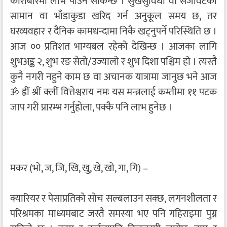
कारोबारमा लाभ पाउन सकिन्छ । सुखसुविधा वा सजावटका
सामान वा भाँडाकुडा खरिद गर्न अनुकूल समय छ, तर
घरव्यवहार र दैनिक कामधन्दामा निकै खट्नुपर्ने परिस्थिति छ ।
आज ०० प्रतिशत भाग्यबल रहेको देखिन्छ । आजका लागि
शुभअङ्क २, शुभ रङ सेतो/उज्यालो र शुभ दिशा पश्चिम हो । त्यस्तै
कुनै नगरी नहुने काम छ वा अचानक यात्रामा जानुछ भने आज
ॐ ह्रीं श्रीं क्लीं वित्तेश्वराय नमः यस मन्त्रलाई कम्तीमा ११ पटक
जाप गरी प्रारम्भ गर्नुहोला, पक्कै पनि लाभ हुनेछ ।
मकर (भो, ज, जि, खि, खु, खे, खो, गा, गि) –
क्यारियर र पेसाप्रतिको सोच सल्बलाउन सक्छ, लगनशीलता र
परिश्रमका माध्यमबाट जस्तै समस्या भए पनि गहिराइमा पुग्न