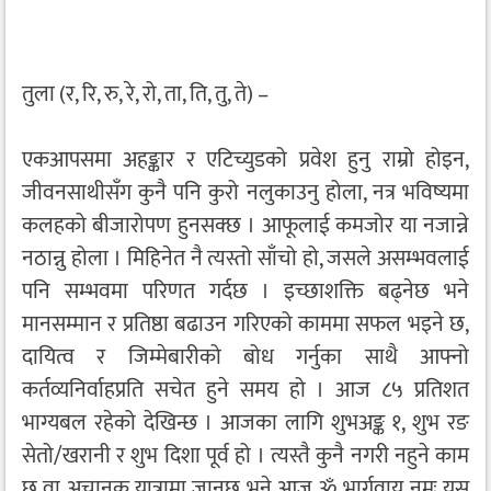
तुला (र, रि, रु, रे, रो, ता, ति, तु, ते) –
एकआपसमा अहङ्कार र एटिच्युडको प्रवेश हुनु राम्रो होइन,
जीवनसाथीसँग कुनै पनि कुरो नलुकाउनु होला, नत्र भविष्यमा
कलहको बीजारोपण हुनसक्छ । आफूलाई कमजोर या नजान्ने
नठान्नु होला । मिहिनेत नै त्यस्तो साँचो हो, जसले असम्भवलाई
पनि सम्भवमा परिणत गर्दछ । इच्छाशक्ति बढ्नेछ भने
मानसम्मान र प्रतिष्ठा बढाउन गरिएको काममा सफल भइने छ,
दायित्व र जिम्मेबारीको बोध गर्नुका साथै आफ्नो
कर्तव्यनिर्वाहप्रति सचेत हुने समय हो । आज ८५ प्रतिशत
भाग्यबल रहेको देखिन्छ । आजका लागि शुभअङ्क १, शुभ रङ
सेतो/खरानी र शुभ दिशा पूर्व हो । त्यस्तै कुनै नगरी नहुने काम
छ वा अचानक यात्रामा जानुछ भने आज ॐ भार्गवाय नमः यस