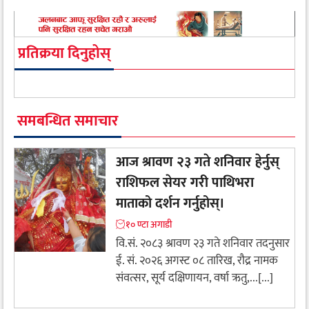
प्रतिक्रया दिनुहोस्
समबन्धित समाचार
आज श्रावण २३ गते शनिवार हेर्नुस्
राशिफल सेयर गरी पाथिभरा
माताको दर्शन गर्नुहोस्।
१० ण्टा अगाडी
वि.सं. २०८३ श्रावण २३ गते शनिवार तदनुसार
ई. सं. २०२६ अगस्ट ०८ तारिख, रौद्र नामक
संवत्सर, सूर्य दक्षिणायन, वर्षा ऋतु,...[...]