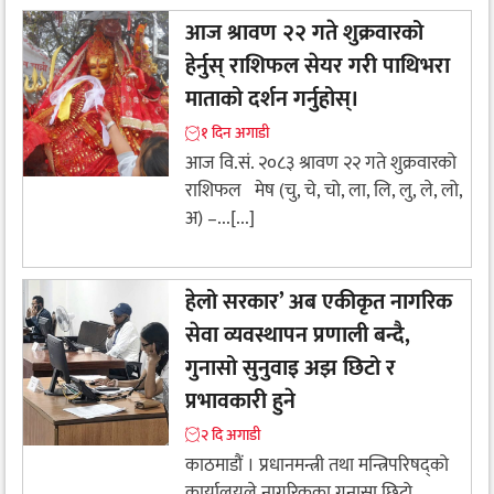
आज श्रावण २२ गते शुक्रवारको
हेर्नुस् राशिफल सेयर गरी पाथिभरा
माताको दर्शन गर्नुहोस्।
१ दिन अगाडी
आज वि.सं. २०८३ श्रावण २२ गते शुक्रवारको
राशिफल मेष (चु, चे, चो, ला, लि, लु, ले, लो,
अ) –...[...]
हेलो सरकार’ अब एकीकृत नागरिक
सेवा व्यवस्थापन प्रणाली बन्दै,
गुनासो सुनुवाइ अझ छिटो र
प्रभावकारी हुने
२ दि अगाडी
काठमाडौं । प्रधानमन्त्री तथा मन्त्रिपरिषद्को
कार्यालयले नागरिकका गुनासा छिटो,