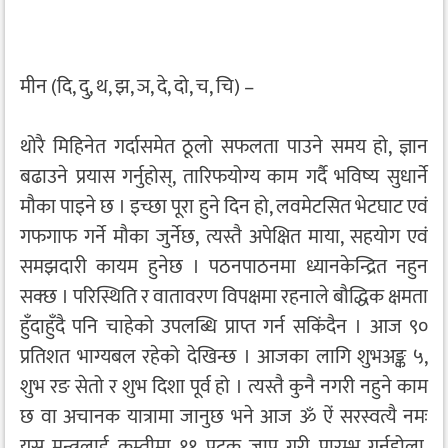
मीन (दि, दु, थ, झ, ञ, दे, दो, च, चि) –
थोरै मिहिनेत गर्दासमेत ठूलो सफलता पाउने समय हो, ज्ञान
बढाउने प्रयास गर्नुहोस्, तारिफयोग्य काम गर्दै भविष्य सुधार्ने
मौका पाइने छ । इच्छा पूरा हुने दिन हो, लवमेटसित भेटघाट एवं
गफगाफ गर्ने मौका जुर्नेछ, त्यस्तै अपेक्षित माया, सहयोग एवं
समझदारी कायम हुनेछ । पठनपाठनमा ध्यानकेन्द्रित नहुन
सक्छ । परिस्थिति र वातावरण विपक्षमा रहनाले बौद्धिक क्षमता
हुँदाहुँदै पनि चाहेको उपलब्धि प्राप्त गर्न सकिंदैन । आज ९०
प्रतिशत भाग्यबल रहेको देखिन्छ । आजका लागि शुभअङ्क ५,
शुभ रङ सेतो र शुभ दिशा पूर्व हो । त्यस्तै कुनै नगरी नहुने काम
छ वा अचानक यात्रामा जानुछ भने आज ॐ ऐं सरस्वत्यै नमः
यस मन्त्रलाई कम्तीमा ११ पटक जाप गरी प्रारम्भ गर्नुहोला,