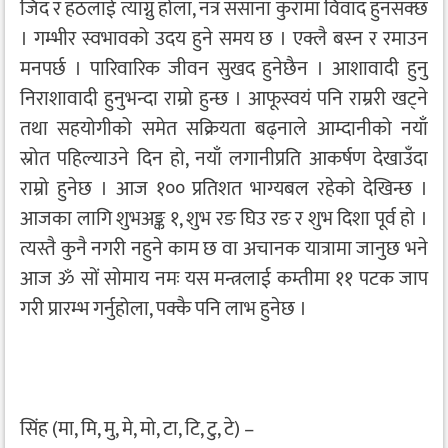
जिद र हठलाई त्याग्नु होला, नत्र ससाना कुरामा विवाद हुनसक्छ
। गम्भीर स्वभावको उदय हुने समय छ । एक्लै बस्न र रमाउन
मनपर्छ । पारिवारिक जीवन सुखद हुनेछैन । आशावादी हुनु
निराशावादी हुनुभन्दा राम्रो हुन्छ । आफूस्वयं पनि राम्ररी खट्ने
तथा सहयोगीको समेत सक्रियता बढ्नाले आम्दानीको नयाँ
स्रोत पहिल्याउने दिन हो, नयाँ लगानीप्रति आकर्षण देखाउँदा
राम्रो हुनेछ । आज १०० प्रतिशत भाग्यबल रहेको देखिन्छ ।
आजका लागि शुभअङ्क १, शुभ रङ घिउ रङ र शुभ दिशा पूर्व हो ।
त्यस्तै कुनै नगरी नहुने काम छ वा अचानक यात्रामा जानुछ भने
आज ॐ सों सोमाय नमः यस मन्त्रलाई कम्तीमा ११ पटक जाप
गरी प्रारम्भ गर्नुहोला, पक्कै पनि लाभ हुनेछ ।
सिंह (मा, मि, मु, मे, मो, टा, टि, टु, टे) –