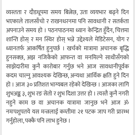
व्यस्तता र दौडधूपमा समय बित्नेछ, उता व्ययभार बढ्ने दिन
भएकाले तालसाँचो र राखनधरनमा पनि सावधानी र सतर्कता
अपनाउने समय हो । पठनपाठनमा ध्यान केन्द्रित हुँदैन, चित्तमा
शान्ति होस् र मन स्थिर होस् भन्ने उद्देश्यले मेडिटेसन, योग र
ध्यानतर्फ आकर्षित हुनुपर्छ । खर्चको मात्रामा अचानक बृद्धि
हुनसक्छ, अझ नजिकैको आफन्त वा मनमिल्ने साथीसँगको
साझेदारीमा कुनै कारोबार गर्नुछ भने आज सावधानीपूर्वक
कदम चाल्नु आवश्यक देखिन्छ, अन्यथा आर्थिक क्षति हुने दिन
हो । आज ३० प्रतिशत भाग्यबल रहेको देखिन्छ । आजका लागि
शुभअङ्क ३, शुभ रङ सेतो र शुभ दिशा उत्तर हो । त्यस्तै कुनै नगरी
नहुने काम छ वा अचानक यात्रामा जानुछ भने आज ॐ
नमःपशुपतये यस मन्त्रलाई कम्तीमा २१ पटक जाप गरी प्रारम्भ
गर्नुहोला, पक्कै पनि लाभ हुनेछ ।