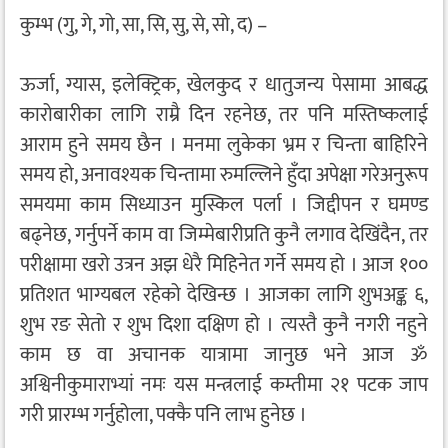
कुम्भ (गु, गे, गो, सा, सि, सु, से, सो, द) –
ऊर्जा, ग्यास, इलेक्ट्रिक, खेलकुद र धातुजन्य पेसामा आबद्ध
कारोबारीका लागि राम्रै दिन रहनेछ, तर पनि मस्तिष्कलाई
आराम हुने समय छैन । मनमा लुकेका भ्रम र चिन्ता बाहिरिने
समय हो, अनावश्यक चिन्तामा रुमल्लिने हुँदा अपेक्षा गरेअनुरूप
समयमा काम सिध्याउन मुस्किल पर्ला । जिद्दीपन र घमण्ड
बढ्नेछ, गर्नुपर्ने काम वा जिम्मेबारीप्रति कुनै लगाव देखिंदैन, तर
परीक्षामा खरो उत्रन अझ धेरै मिहिनेत गर्ने समय हो । आज १००
प्रतिशत भाग्यबल रहेको देखिन्छ । आजका लागि शुभअङ्क ६,
शुभ रङ सेतो र शुभ दिशा दक्षिण हो । त्यस्तै कुनै नगरी नहुने
काम छ वा अचानक यात्रामा जानुछ भने आज ॐ
अश्विनीकुमाराभ्यां नमः यस मन्त्रलाई कम्तीमा २१ पटक जाप
गरी प्रारम्भ गर्नुहोला, पक्कै पनि लाभ हुनेछ ।