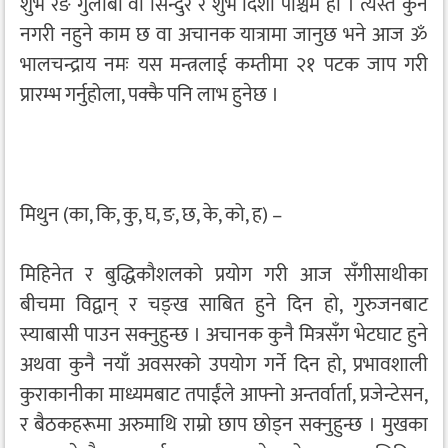
शुभ रङ गुलाबी वा सिन्दुरे र शुभ दिशा पश्चिम हो । त्यस्तै कुनै
नगरी नहुने काम छ वा अचानक यात्रामा जानुछ भने आज ॐ
भालचन्द्राय नमः यस मन्त्रलाई कम्तीमा २१ पटक जाप गरी
प्रारम्भ गर्नुहोला, पक्कै पनि लाभ हुनेछ ।
मिथुन (का, कि, कु, घ, ङ, छ, के, को, ह) –
मिहिनेत र बुद्धिकौशलको प्रयोग गरी आज सँगीसाथीका
बीचमा विद्वान् र चङ्ख साबित हुने दिन हो, गुरुजनबाट
स्याबासी पाउन सक्नुहुन्छ । अचानक कुनै मित्रसँग भेटघाट हुने
अथवा कुनै नयाँ अवसरको उपयोग गर्ने दिन हो, प्रभावशाली
कुराकानीका माध्यमबाट तपाईंले आफ्नो अन्तर्वार्ता, प्रजेन्टेसन,
र बैठकहरूमा अरुमाथि राम्रो छाप छोड्न सक्नुहुन्छ । मुखका