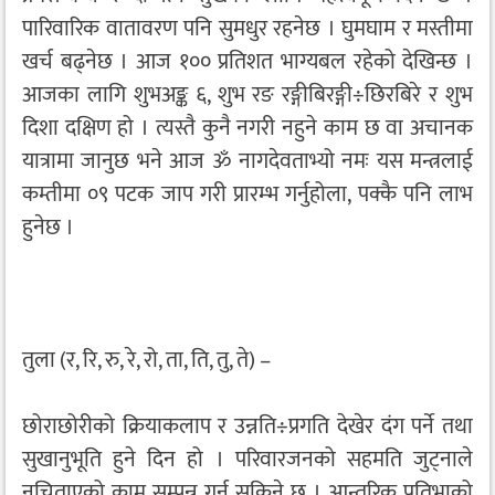
पारिवारिक वातावरण पनि सुमधुर रहनेछ । घुमघाम र मस्तीमा
खर्च बढ्नेछ । आज १०० प्रतिशत भाग्यबल रहेको देखिन्छ ।
आजका लागि शुभअङ्क ६, शुभ रङ रङ्गीबिरङ्गी÷छिरबिरे र शुभ
दिशा दक्षिण हो । त्यस्तै कुनै नगरी नहुने काम छ वा अचानक
यात्रामा जानुछ भने आज ॐ नागदेवताभ्यो नमः यस मन्त्रलाई
कम्तीमा ०९ पटक जाप गरी प्रारम्भ गर्नुहोला, पक्कै पनि लाभ
हुनेछ ।
तुला (र, रि, रु, रे, रो, ता, ति, तु, ते) –
छोराछोरीको क्रियाकलाप र उन्नति÷प्रगति देखेर दंग पर्ने तथा
सुखानुभूति हुने दिन हो । परिवारजनको सहमति जुट्नाले
नचिताएको काम सम्पन्न गर्न सकिने छ । आन्तरिक प्रतिभाको