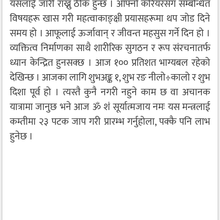
यसलाई जारी राख्नु ठीक हुन्छ । आफ्नो करियरसँग सम्बन्धित
विषयहरू खास गरी महत्वाकाङ्क्षी प्रयासहरूमा थप जोड दिने
समय हो । आफूलाई ऊर्जावान् र जीवन्त महसुस गर्ने दिन हो ।
व्यक्तित्व निर्माणका साथै शारीरिक सुगठन र रूप संरचनातर्फ
ध्यान केन्द्रित हुनसक्छ । आज १०० प्रतिशत भाग्यबल रहेको
देखिन्छ । आजका लागि शुभअङ्क १, शुभ रङ नीलो÷कालो र शुभ
दिशा पूर्व हो । त्यस्तै कुनै नगरी नहुने काम छ वा अचानक
यात्रामा जानुछ भने आज ॐ शं सूर्यात्मजाय नमः यस मन्त्रलाई
कम्तीमा २३ पटक जाप गरी प्रारम्भ गर्नुहोला, पक्कै पनि लाभ
हुनेछ ।