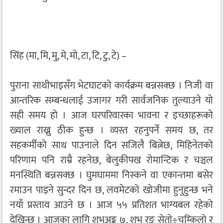
सिंह (मा, मि, मु, मे, मो, टा, टि, टु, टे) –
पुराना साथीभाइसँग भेटघाटको कार्यक्रम बन्नसक्छ । निजी वा
आन्तरिक सम्बन्धलाई उजागर गरी सार्वजनिक तुल्याउने यो
सही समय हो । आज घरपरिवारका भावना र इच्छाहरूको
ख्याल राख्नु ठीक हुन्छ । व्यस्त रहनुपर्ने समय छ, तर
सहकर्मीको साथ पाउनाले दिन सजिलै बित्नेछ, मिहिनेतको
परिणाम पनि राम्रै रहनेछ, बेलुकीपख रोमान्टिक र चञ्चल
मनस्थिति बन्नसक्छ । घुमघाममा निस्कने वा एकान्तमा बसेर
रमाउन पाइने सुन्दर दिन छ, लवमेटको खोजीमा हुनुहुन्छ भने
नयाँ प्रस्ताव आउने छ । आज ५५ प्रतिशत भाग्यबल रहेको
देखिन्छ । आजका लागि शुभअङ्क ७, शुभ रङ सेतो÷चम्किलो र