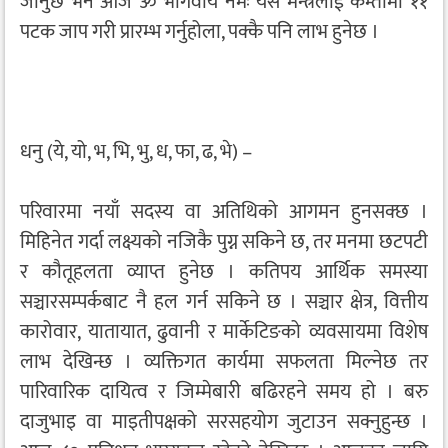
जानुछ भने आज ॐ भार्गवाय नमः यस मन्त्रलाई कम्तीमा ११
पटक जाप गरी प्रारम्भ गर्नुहोला, पक्कै पनि लाभ हुनेछ ।
धनु (ये, यो, भ, भि, भु, ध, फा, ढ, भे) –
परिवारमा नयाँ सदस्य वा अतिथिको आगमन हुनसक्छ ।
मिहिनेत गर्दा लक्ष्यको नजिकै पुग्न सकिने छ, तर मनमा छटपटी
र कौतूहलता व्याप्त हुनेछ । कतिपय आर्थिक समस्या
सञ्चारसम्पर्कबाट नै हल गर्न सकिने छ । सञ्चार क्षेत्र, वित्तीय
कारोवार, यातायात, ढुवानी र मार्केटिङको व्यवसायमा विशेष
लाभ देखिन्छ । व्यक्तिगत कार्यमा सफलता मिल्नेछ तर
पारिवारिक दायित्व र जिम्मेबारी बढिरहने समय हो । बरु
दाजुभाइ वा माइतीपक्षको सरसहयोग जुटाउन सक्नुहुन्छ ।