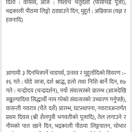
दिशा : वायव्य, आज : पिशाच चतुर्दशी (पासाचह्रे पूजा),
भद्रकाली पीठमा लिङ्गो ठड्याउने दिन, मुहूर्त : अग्निवास (यज्ञ र
हवनादि)
आगामी ३ दिनभित्रपर्ने चाडपर्व, उत्सव र मुहूर्तादिको विवरण :–
१६ गते : घोडे जात्रा, दर्श श्राद्ध, हलो तथा निशि बार्ने दिन, १७
गते : चन्द्रोदय (चन्द्रदर्शन), नयाँ संवत्सरको प्रारम्भ (आजदेखि
सङ्कल्पादिमा सिद्धार्थी नाम गरेको संवत्सरको उच्चारण गर्नुपर्छ),
वासन्ती नवरात्र (चैते दशैं) प्रारम्भ, घटस्थापना, नवरात्रअन्तर्गत
प्रथम दिवस (श्री शैलपुत्री भगवतीको पूजादि), तेल लगाउने र
नीमको पात खाने दिन, भद्रकाली पीठमा लिङ्गपातन, चोभार