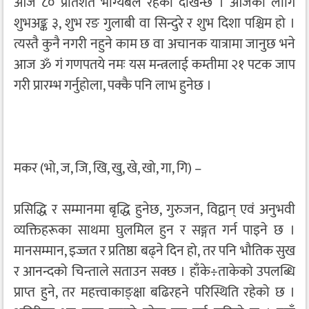
आज ८० प्रतिशत भाग्यबल रहेको देखिन्छ । आजका लागि
शुभअङ्क ३, शुभ रङ गुलाबी वा सिन्दुरे र शुभ दिशा पश्चिम हो ।
त्यस्तै कुनै नगरी नहुने काम छ वा अचानक यात्रामा जानुछ भने
आज ॐ गं गणपतये नमः यस मन्त्रलाई कम्तीमा २१ पटक जाप
गरी प्रारम्भ गर्नुहोला, पक्कै पनि लाभ हुनेछ ।
मकर (भो, ज, जि, खि, खु, खे, खो, गा, गि) –
प्रसिद्धि र सम्मानमा बृद्धि हुनेछ, गुरुजन, विद्वान् एवं अनुभवी
व्यक्तिहरूका साथमा घुलमिल हुन र सङ्गत गर्न पाइने छ ।
मानसम्मान, इज्जत र प्रतिष्ठा बढ्ने दिन हो, तर पनि भौतिक सुख
र आनन्दको चिन्ताले सताउन सक्छ । हाँके÷ताकेको उपलब्धि
प्राप्त हुने, तर महत्त्वाकाङ्क्षा बढिरहने परिस्थिति रहेको छ ।