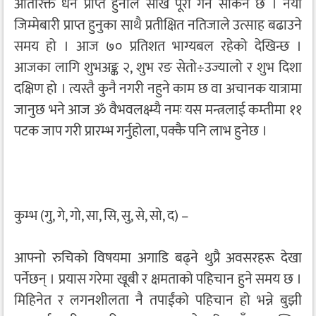
अतिरिक्त धन प्राप्त हुनाले सोख पूरा गर्न सकिने छ । नयाँ
जिम्मेबारी प्राप्त हुनुका साथै प्रतीक्षित नतिजाले उत्साह बढाउने
समय हो । आज ७० प्रतिशत भाग्यबल रहेको देखिन्छ ।
आजका लागि शुभअङ्क २, शुभ रङ सेतो÷उज्यालो र शुभ दिशा
दक्षिण हो । त्यस्तै कुनै नगरी नहुने काम छ वा अचानक यात्रामा
जानुछ भने आज ॐ वैभवलक्ष्म्यै नमः यस मन्त्रलाई कम्तीमा ११
पटक जाप गरी प्रारम्भ गर्नुहोला, पक्कै पनि लाभ हुनेछ ।
कुम्भ (गु, गे, गो, सा, सि, सु, से, सो, द) –
आफ्नो रुचिको विषयमा अगाडि बढ्ने थुप्रै अवसरहरू देखा
पर्नेछन् । प्रयास गरेमा खूबी र क्षमताको पहिचान हुने समय छ ।
मिहिनेत र लगनशीलता नै तपाईंको पहिचान हो भन्ने बुझी