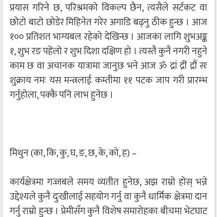
प्रयास गरिने छ, परिश्रमको विकल्प छैन, त्यसैले सर्टकट वा
छोटो बाटो छोडेर मिहिनेत गरेर अगाडि बढ्नु ठीक हुन्छ । आज
१०० प्रतिशत भाग्यबल रहेको देखिन्छ । आजका लागि शुभअङ्क
१, शुभ रङ पहेंलो र शुभ दिशा दक्षिण हो । त्यस्तै कुनै नगरी नहुने
काम छ वा अचानक यात्रामा जानुछ भने आज ॐ द्रां द्रीं द्रौं सः
शुक्राय नमः यस मन्त्रलाई कम्तीमा ११ पटक जाप गरी प्रारम्भ
गर्नुहोला, पक्कै पनि लाभ हुनेछ ।
मिथुन (का, कि, कु, घ, ङ, छ, के, को, ह) –
कार्यक्षेत्रमा गज्जबले समय व्यतीत हुनेछ, अझ राम्रो होस् भन्ने
उद्देश्यले कुनै दुःखीलाई सहयोग गर्नु वा कुनै धार्मिक क्षेत्रमा दान
गर्नु राम्रो हुन्छ । प्रेमीसँग कुनै विशेष समारोहका बीचमा भेटघाट