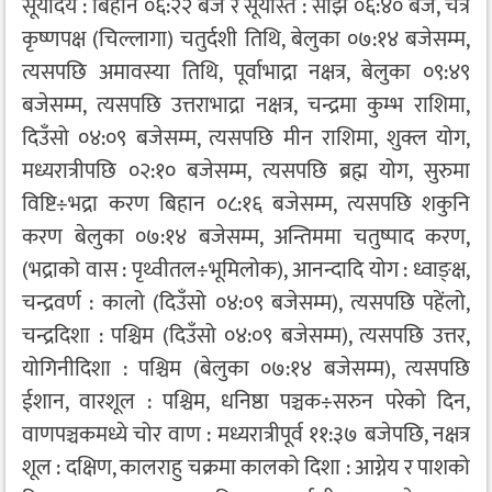
सूर्योदय : बिहान ०६:२२ बजे र सूर्यास्त : साँझ ०६:४० बजे, चैत्र
कृष्णपक्ष (चिल्लागा) चतुर्दशी तिथि, बेलुका ०७:१४ बजेसम्म,
त्यसपछि अमावस्या तिथि, पूर्वाभाद्रा नक्षत्र, बेलुका ०९:४९
बजेसम्म, त्यसपछि उत्तराभाद्रा नक्षत्र, चन्द्रमा कुम्भ राशिमा,
दिउँसो ०४:०९ बजेसम्म, त्यसपछि मीन राशिमा, शुक्ल योग,
मध्यरात्रीपछि ०२:१० बजेसम्म, त्यसपछि ब्रह्म योग, सुरुमा
विष्टि÷भद्रा करण बिहान ०८:१६ बजेसम्म, त्यसपछि शकुनि
करण बेलुका ०७:१४ बजेसम्म, अन्तिममा चतुष्पाद करण,
(भद्राको वास : पृथ्वीतल÷भूमिलोक), आनन्दादि योग : ध्वाङ्क्ष,
चन्द्रवर्ण : कालो (दिउँसो ०४:०९ बजेसम्म), त्यसपछि पहेंलो,
चन्द्रदिशा : पश्चिम (दिउँसो ०४:०९ बजेसम्म), त्यसपछि उत्तर,
योगिनीदिशा : पश्चिम (बेलुका ०७:१४ बजेसम्म), त्यसपछि
ईशान, वारशूल : पश्चिम, धनिष्ठा पञ्चक÷सरुन परेको दिन,
वाणपञ्चकमध्ये चोर वाण : मध्यरात्रीपूर्व ११:३७ बजेपछि, नक्षत्र
शूल : दक्षिण, कालराहु चक्रमा कालको दिशा : आग्नेय र पाशको