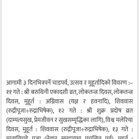
आगामी ३ दिनभित्रपर्ने चाडपर्व, उत्सव र मुहूर्तादिको विवरण :–
११ गते : श्री बरुथिनी एकादशी व्रत, लोकतन्त्र दिवस, लोकतन्त्र
दिवस, मुहूर्त : अग्निवास (यज्ञ र हवनादि), शिववास
(रुद्रीपूजा÷रुद्राभिषेक), १२ गते : श्री शुक्र प्रदोष व्रत
(दाम्पत्यसुख, प्रेमजीवन र सुखसम्मृद्धिका लागि), विश्व मलेरिया
दिवस, मुहूर्त : शिववास (रुद्रीपूजा÷रुद्राभिषेक), १३ गते :
मातातिचह्रे पूजा (नेवार समुदायमा प्रचलित पर्व), मुहूर्त :