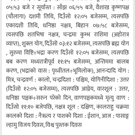
०५:५३ बजे र सूर्यास्त : साँझ ०६:५५ बजे, वैशाख कृष्णपक्ष
(चौलागा) दशमी तिथि, दिउँसो १२:०५ बजेसम्म, त्यसपछि
एकादशी तिथि, धनिष्ठा नक्षत्र, बिहान ०७:५८ बजेसम्म,
त्यसपछि शतभिषा नक्षत्र, चन्द्रमा कुम्भ राशिमा (अहोरात्र
व्याप्त), शुक्ल योग, दिउँसो ०३:१२ बजेसम्म, त्यसपछि ब्रह्म योग
, सुरुमा विष्टि÷भद्रा करण दिउँसो १२:०५ बजेसम्म, त्यसपछि
बब करण मध्यरात्रीपूर्व ११:१५ बजेसम्म, अन्तिममा बालब
करण, (भद्राको वास : पृथ्वीतल÷भूमिलोक), आनन्दादि योग :
मित्र, चन्द्रवर्ण : कालो, चन्द्रदिशा : पश्चिम, योगिनीदिशा : उत्तर
(दिउँसो १२:०५ बजेसम्म), त्यसपछि आग्नेय, वारशूल : उत्तर,
धनिष्ठा पञ्चक÷सरुन परेको दिन, वाणपञ्चकमध्ये मृत्यु वाण :
दिउँसो ११:१० बजेपछि, नक्षत्र शूल : दक्षिण, कालराहु चक्रमा
कालको दिशा : नैऋत्य र पाशको दिशा : ईशान, आज : पासाङ्ग
ल्हामु विजय दिवस, विश्व पुस्तक दिवस