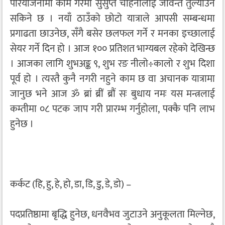
परियोजनामा काम गरेमा सुसुप्त चाहनालाई जीवन्त तुल्याउन
सकिने छ । नयाँ ठाउँको छोटो यात्राले आपसी सम्बन्धमा
प्रगाढता छाउनेछ, सँगै बसेर छलफल गर्ने र मनका इच्छालाई
सेयर गर्ने दिन हो । आज १०० प्रतिशत भाग्यबल रहेको देखिन्छ
। आजका लागि शुभअङ्क ९, शुभ रङ नीलो÷कालो र शुभ दिशा
पूर्व हो । त्यस्तै कुनै नगरी नहुने काम छ वा अचानक यात्रामा
जानुछ भने आज ॐ ब्रां ब्रीं ब्रौं सः बुधाय नमः यस मन्त्रलाई
कम्तीमा ०८ पटक जाप गरी प्रारम्भ गर्नुहोला, पक्कै पनि लाभ
हुनेछ ।
कर्कट (हि, हु, हे, हो, डा, डि, डु, डे, डो) –
पदप्रतिष्ठामा बृद्धि हुनेछ, धनवैभव जुटाउने अनुकूलता मिल्नेछ,