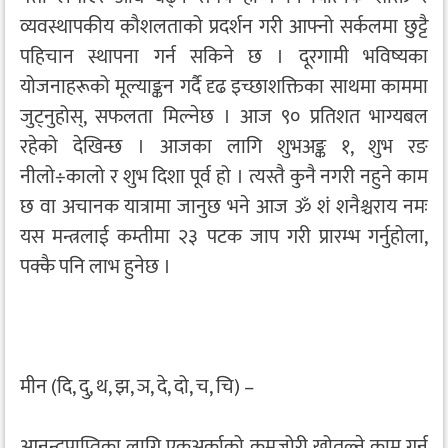
व्यवस्थापकीय कौशलताको प्रदर्शन गरी आफ्नो सर्कलमा छुट्टै
पहिचान स्थापना गर्न सकिने छ । दूरगामी भविष्यका
योजनाहरूको मूल्याङ्कन गर्दै दृढ इच्छाशक्तिका साथमा काममा
जुट्नुहोस्, सफलता मिल्नेछ । आज ९० प्रतिशत भाग्यबल
रहेको देखिन्छ । आजका लागि शुभअङ्क १, शुभ रङ
नीलो÷कालो र शुभ दिशा पूर्व हो । त्यस्तै कुनै नगरी नहुने काम
छ वा अचानक यात्रामा जानुछ भने आज ॐ शं शनैश्चराय नमः
यस मन्त्रलाई कम्तीमा २३ पटक जाप गरी प्रारम्भ गर्नुहोला,
पक्कै पनि लाभ हुनेछ ।
मीन (दि, दु, थ, झ, ञ, दे, दो, च, चि) –
आनन्दप्राप्तिका लागि एकअर्काको कमजोरी खोतल्ने काम गर्नु