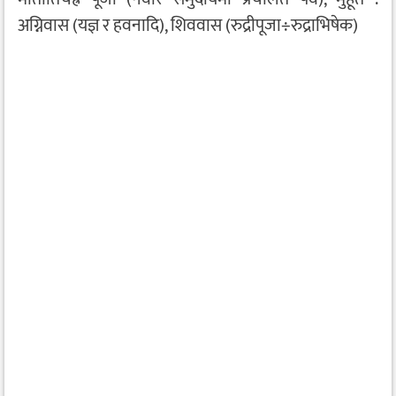
अग्निवास (यज्ञ र हवनादि), शिववास (रुद्रीपूजा÷रुद्राभिषेक)