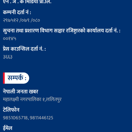
एन . जे . के मिडिया प्रा.लि.
कम्पनी दर्ता नं :
२९७५१२ /०७९ /०८०
सुचना तथा प्रशारण विभाग सञ्चार रजिष्ट्रारको कार्यालय दर्ता नं. :
००१४५
प्रेस काउन्सिल दर्ता नं. :
३६६३
सम्पर्क :
नेपाली जनता खबर
महालक्ष्मी नगरपालिका १,ललितपुर
टेलिफोन
9851065718, 9811446125
ईमेल