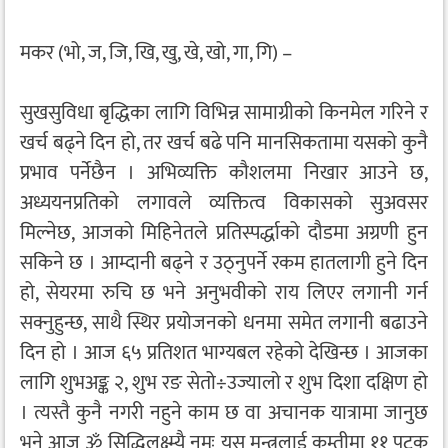
मकर (भो, ज, जि, खि, खु, खे, खो, गा, गि) –
सुखसुविधा बृद्धिका लागि विभिन्न सामाग्रीको किनमेल गरिने र
खर्च बढ्ने दिन हो, तर खर्च बढे पनि मानसिकतामा यसको कुनै
प्रभाव पर्नेछैन । अभिव्यक्ति कौशलमा निखार आउने छ,
अध्ययनप्रतिको लगावले व्यक्तित्व विकासको सुअवसर
मिल्नेछ, आजको मिहिनेतले प्रतिस्पर्द्धाको दौडमा अग्रणी हुन
सकिने छ । आम्दानी बढ्ने र उठ्नुपर्ने रकम हातलागी हुने दिन
हो, सेयरमा रुचि छ भने अनुभवीको राय लिएर लगानी गर्न
सक्नुहुन्छ, साथै स्थिर प्रयोजनको धनमा समेत लगानी बढाउने
दिन हो । आज ६५ प्रतिशत भाग्यबल रहेको देखिन्छ । आजका
लागि शुभअङ्क २, शुभ रङ सेतो÷उज्यालो र शुभ दिशा दक्षिण हो
। त्यस्तै कुनै नगरी नहुने काम छ वा अचानक यात्रामा जानुछ
भने आज ॐ सिद्धिलक्ष्म्यै नमः यस मन्त्रलाई कम्तीमा ११ पटक