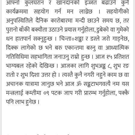
आफ्नो कुलघरान र खानदानको इज्जत बढाउने कुनै
कार्यक्रममा सहयोग गर्न मन लाग्नेछ । सहयोगीको
अनुपस्थितिले दैनिक कारोबारमा मन्दी छाउने समय छ, तर
पुरानो बाँकी बक्यौता उठाउने प्रयास गर्नुहोला, डुबेको वा गुमेको
धन हातपार्न सक्नुहुन्छ । चिन्ता÷शङ्का र डरले जरो गाड्नेछ,
दिक्क लागेको छ भने बरु एकान्तमा बस्नु वा आध्यात्मिक
गतिविधिमा सहभागिता जनाउनु राम्रो हुन्छ । आज १५ प्रतिशत
भाग्यबल रहेको देखिन्छ । आजका लागि शुभअङ्क ८, शुभ रङ
रातो र शुभ दिशा उत्तर हो । त्यस्तै कुनै नगरी नहुने काम छ वा
अचानक यात्रामा जानुछ भने आज ॐ सङ्कटाभगवत्यै नमः यस
मन्त्रलाई कम्तीमा ०९ पटक जाप गरी प्रारम्भ गर्नुहोला, पक्कै
पनि लाभ हुनेछ ।