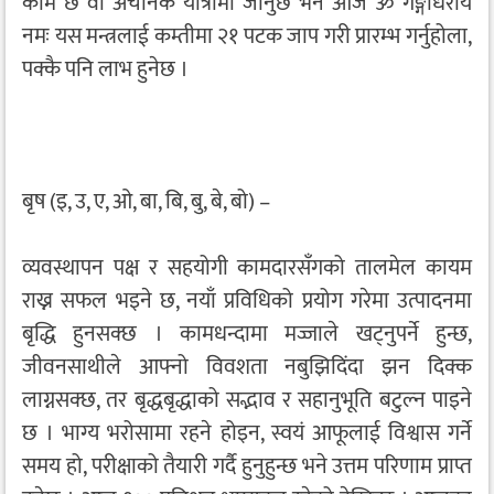
काम छ वा अचानक यात्रामा जानुछ भने आज ॐ गङ्गाधराय
नमः यस मन्त्रलाई कम्तीमा २१ पटक जाप गरी प्रारम्भ गर्नुहोला,
पक्कै पनि लाभ हुनेछ ।
बृष (इ, उ, ए, ओ, बा, बि, बु, बे, बो) –
व्यवस्थापन पक्ष र सहयोगी कामदारसँगको तालमेल कायम
राख्न सफल भइने छ, नयाँ प्रविधिको प्रयोग गरेमा उत्पादनमा
बृद्धि हुनसक्छ । कामधन्दामा मज्जाले खट्नुपर्ने हुन्छ,
जीवनसाथीले आफ्नो विवशता नबुझिदिंदा झन दिक्क
लाग्नसक्छ, तर बृद्धबृद्धाको सद्भाव र सहानुभूति बटुल्न पाइने
छ । भाग्य भरोसामा रहने होइन, स्वयं आफूलाई विश्वास गर्ने
समय हो, परीक्षाको तैयारी गर्दै हुनुहुन्छ भने उत्तम परिणाम प्राप्त