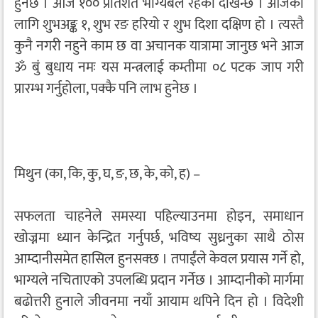
हुनेछ । आज १०० प्रतिशत भाग्यबल रहेको देखिन्छ । आजका
लागि शुभअङ्क १, शुभ रङ हरियो र शुभ दिशा दक्षिण हो । त्यस्तै
कुनै नगरी नहुने काम छ वा अचानक यात्रामा जानुछ भने आज
ॐ बुं बुधाय नमः यस मन्त्रलाई कम्तीमा ०८ पटक जाप गरी
प्रारम्भ गर्नुहोला, पक्कै पनि लाभ हुनेछ ।
मिथुन (का, कि, कु, घ, ङ, छ, के, को, ह) –
सफलता चाहनेले समस्या पहिल्याउनमा होइन, समाधान
खोज्नमा ध्यान केन्द्रित गर्नुपर्छ, भविष्य सुध्रनुका साथै ठोस
आम्दानीसमेत हासिल हुनसक्छ । तपाईंले केवल प्रयास गर्ने हो,
भाग्यले नचिताएको उपलब्धि प्रदान गर्नेछ । आम्दानीको मार्गमा
बढोत्तरी हुनाले जीवनमा नयाँ आयाम थपिने दिन हो । विदेशी