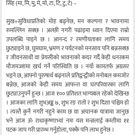
सिंह (मा, मि, मु, मे, मो, टा, टि, टु, टे) –
सुख÷सुविधाप्रतिको मोह बढ्नेछ, मन कल्पना र भावनामा
रुमल्लिन सक्छ । अल्छी नगरी पढाइमा ध्यान दिएमा राम्रो
उपलब्धि पाइने छ । आनन्द र रमणीयताका लागि समय
छुट्याइने छ, घुमघाम, भ्रमण र पर्यटनको मनसाय पनि बन्नसक्छ
र जीवनसाथी वा प्रेयसीको भावनाको कदर गर्दै केही धनरकम
मौजमज्जामा खर्च गर्ने परिस्थिति छ । नयाँ कामतर्फ अग्रसर
भइने छ, आफ्नो पुरुषार्थ बढ्नाले प्रतिद्वन्द्वीको मनोबल कमजोर
बन्नेछ, आजको केही समय आफन्त वा घरपरिवारका लागि
छुट्याउनुपर्ने हुन्छ । आज १०० प्रतिशत भाग्यबल रहेको देखिन्छ
। आजका लागि शुभअङ्क ७, शुभ रङ रातो र शुभ दिशा पश्चिम हो
। त्यस्तै कुनै नगरी नहुने काम छ वा अचानक यात्रामा जानुछ
भने आज ॐ राधाकृष्णाभ्यां नमः यस मन्त्रलाई कम्तीमा ११
पटक जाप गरी प्रारम्भ गर्नुहोला, पक्कै पनि लाभ हुनेछ ।