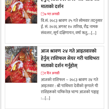
माताको दर्शन
७ ण्टा अगाडी
वि.सं. २०८३ श्रावण २५ गते सोमवार तदनुसार
ई. सं. २०२६ अगस्ट १० तारिख, रौद्र नामक
संवत्सर, सूर्य दक्षिणायन, वर्षा ऋतु,...[...]
आज श्रावण २४ गते आइतवारको
हेर्नुस् राशिफल सेयर गरी पाथिभरा
माताको दर्शन गर्नुहोस्
१ दिन अगाडी
आजको राशिफल ~ २०८३ श्रावण २४ गते
आइतवार : श्री पाथिभरा देवीकाे कृपाले यी
राशिहरूकाे चम्किनेछ भाग्य आजको पञ्चाङ्ग
:...[...]