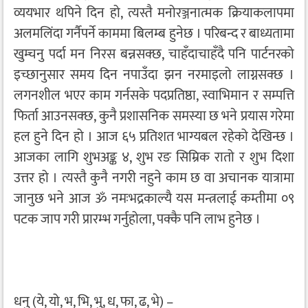
व्ययभार थपिने दिन हो, त्यस्तै मनोरञ्जनात्मक क्रियाकलापमा
अलमलिंदा गर्नैपर्ने काममा बिलम्ब हुनेछ । परिबन्द र बाध्यतामा
खुम्चनु पर्दा मन निरस बन्नसक्छ, चाहँदाचाहँदै पनि पार्टनरको
इच्छानुसार समय दिन नपाउँदा झन नरमाइलो लाग्नसक्छ ।
लगनशील भएर काम गर्नसके पदप्रतिष्ठा, स्वाभिमान र सम्पत्ति
फिर्ता आउनसक्छ, कुनै प्रशासनिक समस्या छ भने प्रयास गरेमा
हल हुने दिन हो । आज ६५ प्रतिशत भाग्यबल रहेको देखिन्छ ।
आजका लागि शुभअङ्क ४, शुभ रङ सिम्रिक रातो र शुभ दिशा
उत्तर हो । त्यस्तै कुनै नगरी नहुने काम छ वा अचानक यात्रामा
जानुछ भने आज ॐ नमःभद्रकाल्यै यस मन्त्रलाई कम्तीमा ०९
पटक जाप गरी प्रारम्भ गर्नुहोला, पक्कै पनि लाभ हुनेछ ।
धनु (ये, यो, भ, भि, भु, ध, फा, ढ, भे) –