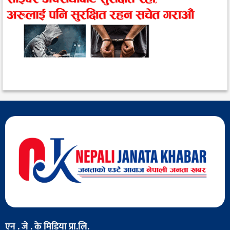
एन . जे . के मिडिया प्रा.लि.