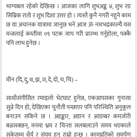
भाग्यबल रहेको देखिन्छ । आजका लागि शुभअङ्क ४, शुभ रङ
सिम्रिक रातो र शुभ दिशा उत्तर हो । त्यस्तै कुनै नगरी नहुने काम
छ वा अचानक यात्रामा जानुछ भने आज ॐ नमःभद्रकाल्यै यस
मन्त्रलाई कम्तीमा ०९ पटक जाप गरी प्रारम्भ गर्नुहोला, पक्कै
पनि लाभ हुनेछ ।
मीन (दि, दु, थ, झ, ञ, दे, दो, च, चि) –
साथीसंगीसित रमाइलो भेटघाट हुनेछ, एकआपसका गुनासा
सुन्ने दिन हो, देखिएका चुनौती पन्छाएर पनि परिस्थिति अनुकूल
बनाउन सकिने छ । अहङ्कार, अडान र आडम्बर कमजोरी
बन्नसक्छन्, मनमा भ्रम र चिन्ता सलबलाउने समय भएकाले
सकेसम्म धैर्य र संयम हुनु राम्रो हुन्छ । कामप्रतिको समर्पण