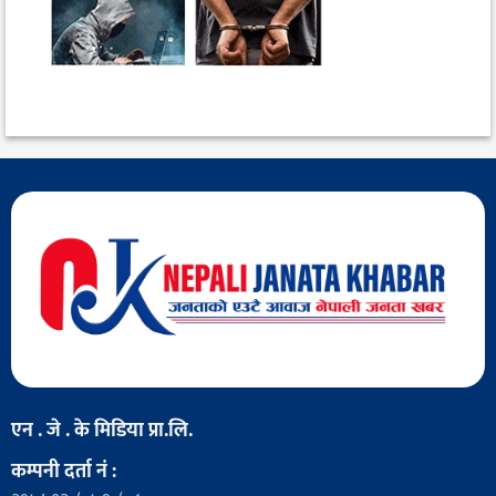
एन . जे . के मिडिया प्रा.लि.
कम्पनी दर्ता नं :