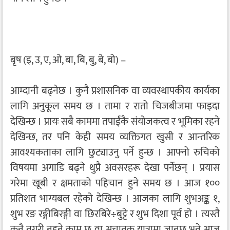
बृष (इ, उ, ए, ओ, बा, बि, बु, बे, बो) –
आम्दानी बढ्नेछ । कुनै प्रशासनिक वा व्यवस्थापकीय कार्यका
लागि अनुकूल समय छ । तामा र रातो चिजबीजमा फाइदा
देखिन्छ । प्रायः सबै काममा तपाईंकै संयोजकत्व र भूमिका रहने
देखिन्छ, तर पनि केही समय व्यक्तिगत खुसी र आन्तरिक
आवश्यकताका लागि छुट्याउनु पर्ने हुन्छ । आफ्नो रुचिको
विषयमा अगाडि बढ्ने थुप्रै अवसरहरू देखा पर्नेछन् । प्रयास
गरेमा खूबी र क्षमताको पहिचान हुने समय छ । आज १००
प्रतिशत भाग्यबल रहेको देखिन्छ । आजका लागि शुभअङ्क १,
शुभ रङ रङ्गीबिरङ्गी वा छिरबिरे÷बुट्टे र शुभ दिशा पूर्व हो । त्यस्तै
कुनै नगरी नहुने काम छ वा अचानक यात्रामा जानुछ भने आज