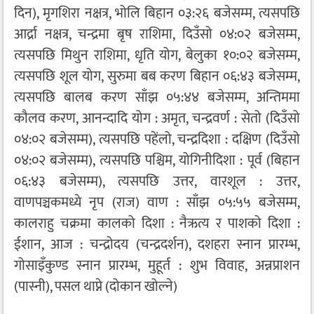
दिन), मृगशिरा नक्षत्र, भोलि बिहान ०३:२६ बजेसम्म, त्यसपछि
आर्द्रा नक्षत्र, चन्द्रमा बृष राशिमा, दिउँसो ०४:०२ बजेसम्म,
त्यसपछि मिथुन राशिमा, धृति योग, बेलुका १०:०२ बजेसम्म,
त्यसपछि शूल योग, सुरुमा बब करण बिहान ०६:४३ बजेसम्म,
त्यसपछि बालब करण साँझ ०५:४४ बजेसम्म, अन्तिममा
कौलव करण, आनन्दादि योग : अमृत, चन्द्रवर्ण : सेतो (दिउँसो
०४:०२ बजेसम्म), त्यसपछि पहेंलो, चन्द्रदिशा : दक्षिण (दिउँसो
०४:०२ बजेसम्म), त्यसपछि पश्चिम, योगिनीदिशा : पूर्व (बिहान
०६:४३ बजेसम्म), त्यसपछि उत्तर, वारशूल : उत्तर,
वाणपञ्चकमध्ये नृप (राज) वाण : साँझ ०५:५५ बजेसम्म,
कालराहु चक्रमा कालको दिशा : नैऋत्य र पाशको दिशा :
ईशान, आज : चन्द्रोदय (चन्द्रदर्शन), दशहरा स्नान प्रारम्भ,
गोसाइँकुण्ड स्नान प्रारम्भ, मुहूर्त : शुभ विवाह, अन्नप्राशन
(पास्नी), पसल थाप्ने (दोकान खोल्ने)