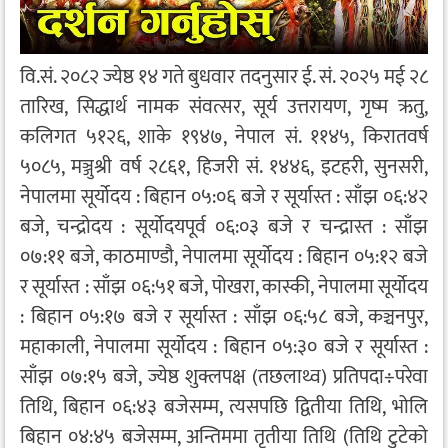
वि.सं. २०८२ ज्येष्ठ १४ गते बुधवार तदनुसार ई. सं. २०२५ मई २८
तारिख, सिद्धार्थ नामक संवत्सर, सूर्य उत्तरायण, गृष्म ऋतु,
कलिगत ५१२६, शाके १९४७, नेपाल सं. ११४५, किरातवर्ष
५०८५, मञ्जुश्री वर्ष २८६१, हिजरी सं. १४४६, इटहरी, सुनसरी,
नेपालमा सूर्योदय : बिहान ०५:०६ बजे र सूर्यास्त : साँझ ०६:४२
बजे, चन्द्रोदय : सूर्योदयपूर्व ०६:०३ बजे र चन्द्रास्त : साँझ
०७:११ बजे, काठमाण्डौ, नेपालमा सूर्योदय : बिहान ०५:१२ बजे
र सूर्यास्त : साँझ ०६:५१ बजे, पोखरा, कास्की, नेपालमा सूर्योदय
: बिहान ०५:१७ बजे र सूर्यास्त : साँझ ०६:५८ बजे, कञ्चनपुर,
महाकाली, नेपालमा सूर्योदय : बिहान ०५:३० बजे र सूर्यास्त :
साँझ ०७:१५ बजे, ज्येष्ठ शुक्लपक्ष (तछलाथ्व) प्रतिपदा÷परेवा
तिथि, बिहान ०६:४३ बजेसम्म, त्यसपछि द्वितीया तिथि, भोलि
बिहान ०४:४५ बजेसम्म, अन्तिममा तृतीया तिथि (तिथि टुटेको