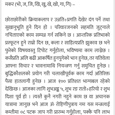
मकर (भो, ज, जि, खि, खु, खे, खो, गा, गि) –
छोराछोरीको क्रियाकलाप र उन्नति÷प्रगति देखेर दंग पर्ने तथा
सुखानुभूति हुने दिन हो । परिवारजनको सहमति जुट्नाले
नचिताएको काम सम्पन्न गर्न सकिने छ । आन्तरिक प्रतिभाको
प्रस्फूटन हुने राम्रो दिन छ, कला र साहित्यप्रति झुकाव छ भने
फुरेको विषयवस्तु टिपोट गर्नुहोला, भविष्यमा काम लाग्नेछ ।
कसैप्रति अलि बढी आकर्षित हुनपुगेको भान हुनेछ, तर यतिवेला
आफ्ना विचार र भावनामाथि नियन्त्रण गर्नु समुचित हुनेछ ।
बुद्धिकौशलको प्रयोग गरी चलाखीपूर्वक काम गर्दा अतिरिक्त
पैसा हातलागी हुनेछ । आज १०० प्रतिशत भाग्यबल रहेको
देखिन्छ । आजका लागि शुभअङ्क ५, शुभ रङ रातो÷हरियो र शुभ
दिशा पूर्व हो । त्यस्तै कुनै नगरी नहुने काम छ वा अचानक
यात्रामा जानुछ भने आज ॐ रोहिणीपुत्राय नमः यस मन्त्रलाई
कम्तीमा ०८ पटक जाप गरी प्रारम्भ गर्नुहोला, पक्कै पनि लाभ