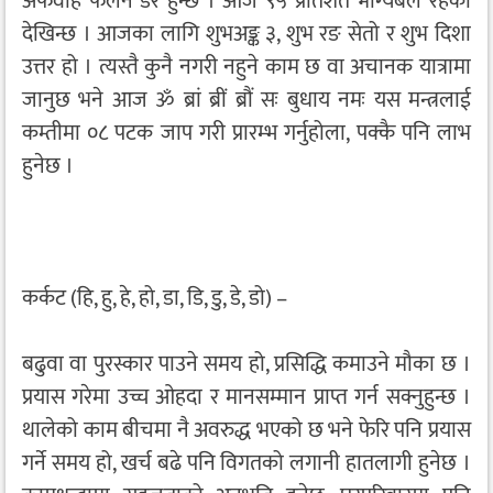
अफवाह फैलने डर हुन्छ । आज ९५ प्रतिशत भाग्यबल रहेको
देखिन्छ । आजका लागि शुभअङ्क ३, शुभ रङ सेतो र शुभ दिशा
उत्तर हो । त्यस्तै कुनै नगरी नहुने काम छ वा अचानक यात्रामा
जानुछ भने आज ॐ ब्रां ब्रीं ब्रौं सः बुधाय नमः यस मन्त्रलाई
कम्तीमा ०८ पटक जाप गरी प्रारम्भ गर्नुहोला, पक्कै पनि लाभ
हुनेछ ।
कर्कट (हि, हु, हे, हो, डा, डि, डु, डे, डो) –
बढुवा वा पुरस्कार पाउने समय हो, प्रसिद्धि कमाउने मौका छ ।
प्रयास गरेमा उच्च ओहदा र मानसम्मान प्राप्त गर्न सक्नुहुन्छ ।
थालेको काम बीचमा नै अवरुद्ध भएको छ भने फेरि पनि प्रयास
गर्ने समय हो, खर्च बढे पनि विगतको लगानी हातलागी हुनेछ ।