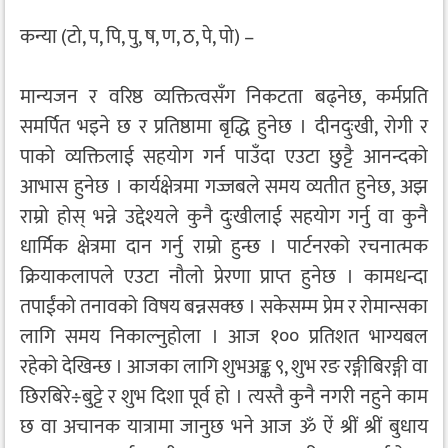
कन्या (टो, प, पि, पु, ष, ण, ठ, पे, पो) –
मान्यजन र वरिष्ठ व्यक्तित्वसँग निकटता बढ्नेछ, कर्मप्रति
समर्पित भइने छ र प्रतिष्ठामा बृद्धि हुनेछ । दीनदुःखी, रोगी र
पाको व्यक्तिलाई सहयोग गर्न पाउँदा एउटा छुट्टै आनन्दको
आभास हुनेछ । कार्यक्षेत्रमा गज्जबले समय व्यतीत हुनेछ, अझ
राम्रो होस् भन्ने उद्देश्यले कुनै दुःखीलाई सहयोग गर्नु वा कुनै
धार्मिक क्षेत्रमा दान गर्नु राम्रो हुन्छ । पार्टनरको रचनात्मक
क्रियाकलापले एउटा नौलो प्रेरणा प्राप्त हुनेछ । कामधन्दा
तपाईंको तनावको विषय बन्नसक्छ । सकेसम्म प्रेम र रोमान्सका
लागि समय निकाल्नुहोला । आज १०० प्रतिशत भाग्यबल
रहेको देखिन्छ । आजका लागि शुभअङ्क ९, शुभ रङ रङ्गीबिरङ्गी वा
छिरबिरे÷बुट्टे र शुभ दिशा पूर्व हो । त्यस्तै कुनै नगरी नहुने काम
छ वा अचानक यात्रामा जानुछ भने आज ॐ ऐं श्रीं श्रीं बुधाय