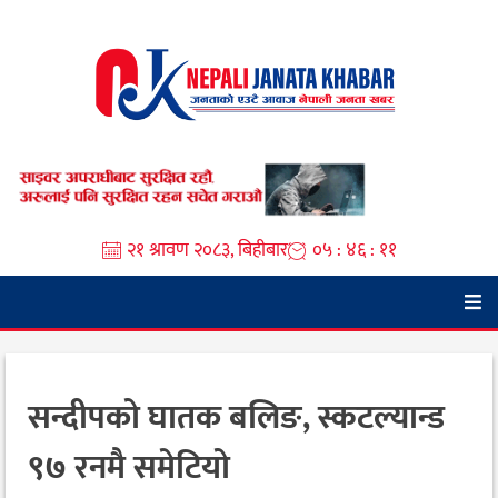
Skip
to
content
२१ श्रावण २०८३, बिहीबार
०५ : ४६ : ११
सन्दीपको घातक बलिङ, स्कटल्यान्ड
९७ रनमै समेटियो