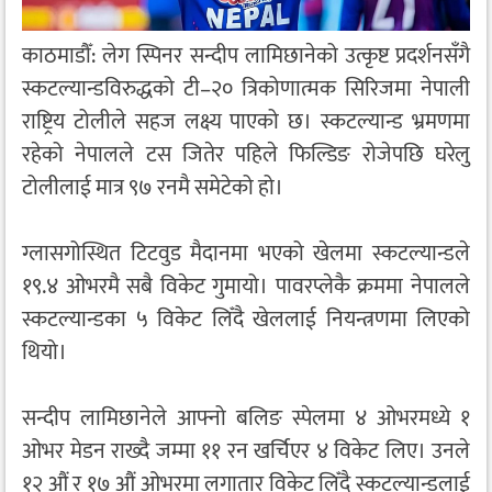
काठमाडौँ: लेग स्पिनर सन्दीप लामिछानेको उत्कृष्ट प्रदर्शनसँगै
स्कटल्यान्डविरुद्धको टी–२० त्रिकोणात्मक सिरिजमा नेपाली
राष्ट्रिय टोलीले सहज लक्ष्य पाएको छ। स्कटल्यान्ड भ्रमणमा
रहेको नेपालले टस जितेर पहिले फिल्डिङ रोजेपछि घरेलु
टोलीलाई मात्र ९७ रनमै समेटेको हो।
ग्लासगोस्थित टिटवुड मैदानमा भएको खेलमा स्कटल्यान्डले
१९.४ ओभरमै सबै विकेट गुमायो। पावरप्लेकै क्रममा नेपालले
स्कटल्यान्डका ५ विकेट लिँदै खेललाई नियन्त्रणमा लिएको
थियो।
सन्दीप लामिछानेले आफ्नो बलिङ स्पेलमा ४ ओभरमध्ये १
ओभर मेडन राख्दै जम्मा ११ रन खर्चिएर ४ विकेट लिए। उनले
१२ औं र १७ औं ओभरमा लगातार विकेट लिँदै स्कटल्यान्डलाई