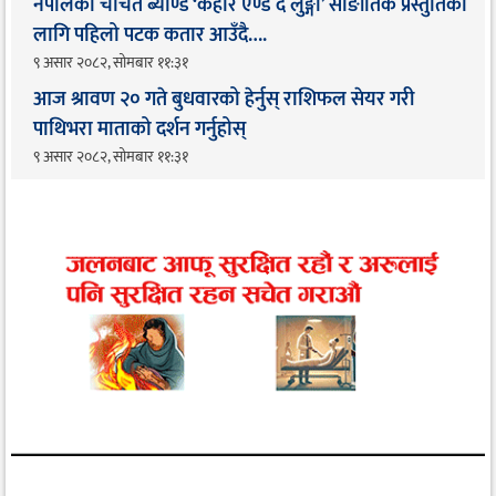
नेपालको चर्चित ब्याण्ड ‘केहार एण्ड द लुङ्गा’ साङीतिक प्रस्तुतिको
लागि पहिलो पटक कतार आउँदै…. ​
९ असार २०८२, सोमबार ११:३१
आज श्रावण २० गते बुधवारको हेर्नुस् राशिफल सेयर गरी
पाथिभरा माताको दर्शन गर्नुहोस्
९ असार २०८२, सोमबार ११:३१