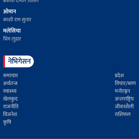
प्रकाश दर्नाल शितल
ओमान
काशी राम सुनार
मलेसिया
भिम लुहार
नेभिगेसन
समाचार
प्रदेश
अर्थतन्त्र
विचार/ब्लग
स्वास्थ्य
मनोरञ्जन
खेलकुद
अन्तराष्ट्रिय
राजनीति
जीवनशैली
विजनेश
राशिफल
कृषि