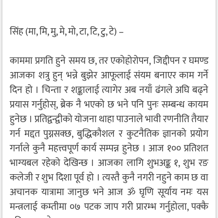
सिंह (मा, मि, मु, मे, मो, टा, टि, टु, टे) –
काममा प्रगति हुने समय छ, तर एकोहोरोपन, जिद्दीपन र घमण्ड
आजका शत्रु हुन् भन्ने बुझेर आफूलाई संयम बनाएर काम गर्ने
दिन हो । चिन्ता र शङ्कालाई त्यागेर अब नयाँ ढंगले अघि बढ्ने
प्रयास गर्नुहोस्, ब्रेक नै भएको छ भने पनि पुनः सम्बन्ध कायम
हुनेछ । प्रतिद्वन्द्वीको योजना थाहा पाउनाले भावी रणनीति तैयार
गर्न मद्दत पुग्नसक्छ, बुद्धिकौशल र कुटनैतिक ज्ञानको प्रयोग
गर्नाले कुनै महत्त्वपूर्ण कार्य सम्पन्न हुनेछ । आज १०० प्रतिशत
भाग्यबल रहेको देखिन्छ । आजका लागि शुभअङ्क १, शुभ रङ
कलेजी र शुभ दिशा पूर्व हो । त्यस्तै कुनै नगरी नहुने काम छ वा
अचानक यात्रामा जानुछ भने आज ॐ घृणि सूर्याय नमः यस
मन्त्रलाई कम्तीमा ०७ पटक जाप गरी प्रारम्भ गर्नुहोला, पक्कै