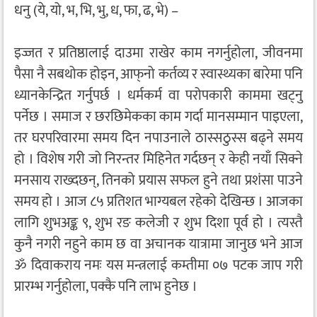
धनु (ये, यो, भ, भि, भु, ध, फा, ढ, भे) –
इज्जत र प्रतिष्ठालाई दाउमा राखेर काम नगर्नुहोला, जीवनमा
पैसा नै सबथोक होइन, आफ्‌नो कर्तव्य र स्वास्थ्यका बारेमा पनि
ध्यानकेन्द्रित गर्नुपर्छ । धर्मकर्म वा परोपकारी काममा खट्नु
पर्नेछ । समाज र छरछिमेकका काम गर्दा मानसम्मान पाइएला,
तर घरपरिवारमा समय दिन नपाउनाले ठास्सठुस्स बढ्ने समय
हो । विशेष गरी जो निरन्तर मिहिनेत गर्दछन् र केही नयाँ सिक्ने
मनसाय राख्दछन्, तिनको प्रयास सफल हुने तथा प्रशंसा पाउने
समय हो । आज ८५ प्रतिशत भाग्यबल रहेको देखिन्छ । आजका
लागि शुभअङ्क ९, शुभ रङ कलेजी र शुभ दिशा पूर्व हो । त्यस्तै
कुनै नगरी नहुने काम छ वा अचानक यात्रामा जानुछ भने आज
ॐ दिवाकराय नमः यस मन्त्रलाई कम्तीमा ०७ पटक जाप गरी
प्रारम्भ गर्नुहोला, पक्कै पनि लाभ हुनेछ ।