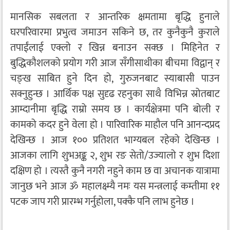
मानसिक सबलता र आन्तरिक क्षमतामा बृद्धि हुनाले
घरपरिवारमा प्रभुत्व जमाउन सकिने छ, तर कुनैकुनै कुराले
तपाईंलाई एक्लो र खिन्न बनाउन सक्छ । मिहिनेत र
बुद्धिकौशलको प्रयोग गरी आज सँगीसाथीका बीचमा विद्वान् र
चङ्ख साबित हुने दिन हो, गुरुजनबाट स्याबासी पाउन
सक्नुहुन्छ । आर्थिक पक्ष सुदृढ रहनुका साथै विभिन्न स्रोतबाट
आम्दानीमा बृद्धि राम्रो समय छ । कार्यक्षेत्रमा पनि बोली र
कामको कदर हुने वेला हो । पारिवारिक माहौल पनि आनन्दप्रद
देखिन्छ । आज १०० प्रतिशत भाग्यबल रहेको देखिन्छ ।
आजका लागि शुभअङ्क २, शुभ रङ सेतो/उज्यालो र शुभ दिशा
दक्षिण हो । त्यस्तै कुनै नगरी नहुने काम छ वा अचानक यात्रामा
जानुछ भने आज ॐ महालक्ष्म्यै नमः यस मन्त्रलाई कम्तीमा ११
पटक जाप गरी प्रारम्भ गर्नुहोला, पक्कै पनि लाभ हुनेछ ।