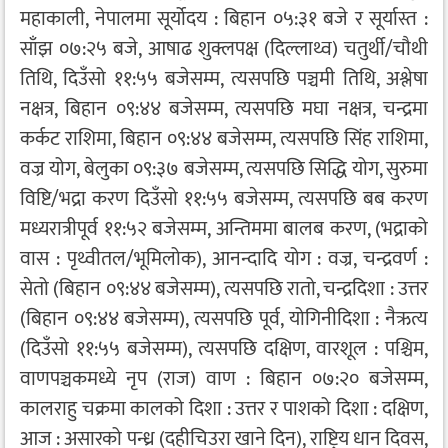
महाकाली, नेपालमा सूर्योदय : बिहान ०५:३१ बजे र सूर्यास्त :
साँझ ०७:२५ बजे, आषाढ शुक्लपक्ष (दिल्लाथ्व) चतुर्थी/चौथी
तिथि, दिउँसो ११:५५ बजेसम्म, त्यसपछि पञ्चमी तिथि, अश्लेषा
नक्षत्र, बिहान ०९:४४ बजेसम्म, त्यसपछि मघा नक्षत्र, चन्द्रमा
कर्कट राशिमा, बिहान ०९:४४ बजेसम्म, त्यसपछि सिंह राशिमा,
वज्र योग, बेलुका ०९:३७ बजेसम्म, त्यसपछि सिद्धि योग, सुरुमा
विष्टि/भद्रा करण दिउँसो ११:५५ बजेसम्म, त्यसपछि बब करण
मध्यरात्रीपूर्व ११:५२ बजेसम्म, अन्तिममा बालब करण, (भद्राको
वास : पृथ्वीतल/भूमिलोक), आनन्दादि योग : वज्र, चन्द्रवर्ण :
सेतो (बिहान ०९:४४ बजेसम्म), त्यसपछि रातो, चन्द्रदिशा : उत्तर
(बिहान ०९:४४ बजेसम्म), त्यसपछि पूर्व, योगिनीदिशा : नैऋत्य
(दिउँसो ११:५५ बजेसम्म), त्यसपछि दक्षिण, वारशूल : पश्चिम,
वाणपञ्चकमध्ये नृप (राज) वाण : बिहान ०७:२० बजेसम्म,
कालराहु चक्रमा कालको दिशा : उत्तर र पाशको दिशा : दक्षिण,
आज : असारको पन्ध्र (दहीचिउरा खाने दिन), राष्ट्रिय धान दिवस,