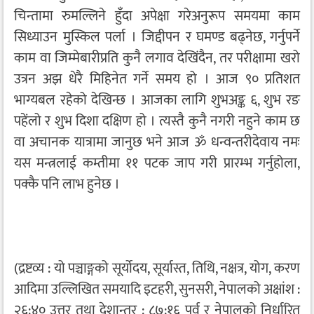
चिन्तामा रुमल्लिने हुँदा अपेक्षा गरेअनुरूप समयमा काम
सिध्याउन मुस्किल पर्ला । जिद्दीपन र घमण्ड बढ्नेछ, गर्नुपर्ने
काम वा जिम्मेबारीप्रति कुनै लगाव देखिंदैन, तर परीक्षामा खरो
उत्रन अझ धेरै मिहिनेत गर्ने समय हो । आज ९० प्रतिशत
भाग्यबल रहेको देखिन्छ । आजका लागि शुभअङ्क ६, शुभ रङ
पहेंलो र शुभ दिशा दक्षिण हो । त्यस्तै कुनै नगरी नहुने काम छ
वा अचानक यात्रामा जानुछ भने आज ॐ धन्वन्तरीदेवाय नमः
यस मन्त्रलाई कम्तीमा ११ पटक जाप गरी प्रारम्भ गर्नुहोला,
पक्कै पनि लाभ हुनेछ ।
(द्रष्टव्य : यो पञ्चाङ्गको सूर्योदय, सूर्यास्त, तिथि, नक्षत्र, योग, करण
आदिमा उल्लिखित समयादि इटहरी, सुनसरी, नेपालको अक्षांश :
२६:४० उत्तर तथा देशान्तर : ८७:१६ पूर्व र नेपालको निर्धारित