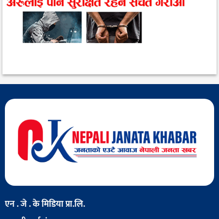
एन . जे . के मिडिया प्रा.लि.