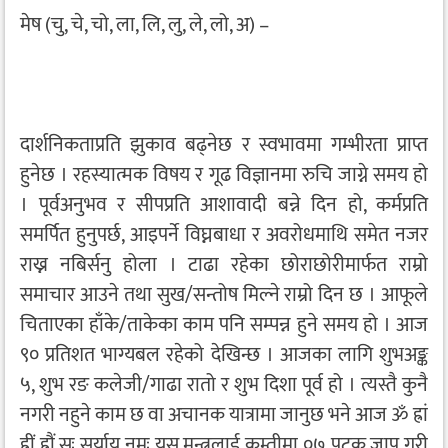
मेष (चु, चे, चो, ला, लि, लु, ले, लो, अ) –
दार्शनिकताप्रति झुकाव बढ्नेछ र स्वभावमा गम्भीरता प्राप्त
हुनेछ । रहस्यात्मक विषय र गूढ विज्ञानमा रुचि जाग्ने समय हो
। पूर्वअनुभव र सीपप्रति आशावादी बन्ने दिन हो, कर्मप्रति
समर्पित हुनुपर्छ, आइपर्ने विघ्नबाधा र अवरोधमाथि समेत नजर
राख्न नबिर्सनु होला । टाढा रहेका छोराछोरीमार्फत राम्रो
समाचार आउने तथा सुख/सन्तोष मिल्ने राम्रो दिन छ । आफूले
चिताएका हाँके/ताकेका काम पनि सम्पन्न हुने समय हो । आज
९० प्रतिशत भाग्यबल रहेको देखिन्छ । आजका लागि शुभअङ्क
५, शुभ रङ कलेजी/गाढा रातो र शुभ दिशा पूर्व हो । त्यस्तै कुनै
नगरी नहुने काम छ वा अचानक यात्रामा जानुछ भने आज ॐ ह्रां
ह्रीं ह्रौं सः सूर्याय नमः यस मन्त्रलाई कम्तीमा ०७ पटक जाप गरी