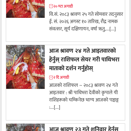
२० ण्टा अगाडी
वि.सं. २०८३ श्रावण २५ गते सोमवार तदनुसार
ई. सं. २०२६ अगस्ट १० तारिख, रौद्र नामक
संवत्सर, सूर्य दक्षिणायन, वर्षा ऋतु,...[...]
आज श्रावण २४ गते आइतवारको
हेर्नुस् राशिफल सेयर गरी पाथिभरा
माताको दर्शन गर्नुहोस्
२ दि अगाडी
आजको राशिफल ~ २०८३ श्रावण २४ गते
आइतवार : श्री पाथिभरा देवीकाे कृपाले यी
राशिहरूकाे चम्किनेछ भाग्य आजको पञ्चाङ्ग
:...[...]
आज श्रावण २३ गते शनिवार हेर्नुस्