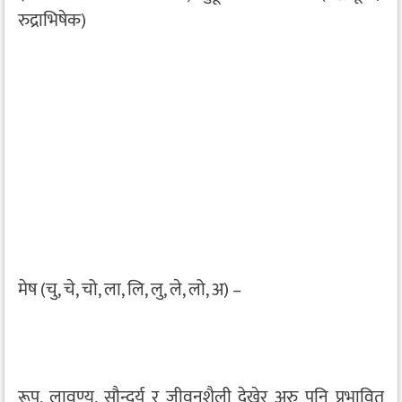
रुद्राभिषेक)
मेष (चु, चे, चो, ला, लि, लु, ले, लो, अ) –
रूप, लावण्य, सौन्दर्य र जीवनशैली देखेर अरु पनि प्रभावित