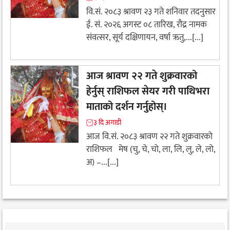
वि.सं. २०८३ श्रावण २३ गते शनिवार तदनुसार
ई. सं. २०२६ अगस्ट ०८ तारिख, रौद्र नामक
संवत्सर, सूर्य दक्षिणायन, वर्षा ऋतु,...[...]
आज श्रावण २२ गते शुक्रवारको
हेर्नुस् राशिफल सेयर गरी पाथिभरा
माताको दर्शन गर्नुहोस्।
३ दि अगाडी
आज वि.सं. २०८३ श्रावण २२ गते शुक्रवारको
राशिफल मेष (चु, चे, चो, ला, लि, लु, ले, लो,
अ) –...[...]