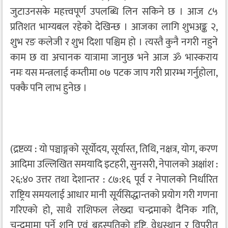
जुटाउनसके महत्त्वपूर्ण उपलब्धि लिन सकिने छ । आज ८५
प्रतिशत भाग्यबल रहेको देखिन्छ । आजका लागि शुभअङ्क २,
शुभ रङ कलेजी र शुभ दिशा पश्चिम हो । त्यस्तै कुनै नगरी नहुने
काम छ वा अचानक यात्रामा जानुछ भने आज ॐ भास्कराय
नमः यस मन्त्रलाई कम्तीमा ०७ पटक जाप गरी प्रारम्भ गर्नुहोला,
पक्कै पनि लाभ हुनेछ ।
(द्रष्टव्य : यो पञ्चाङ्गको सूर्योदय, सूर्यास्त, तिथि, नक्षत्र, योग, करण
आदिमा उल्लिखित समयादि इटहरी, सुनसरी, नेपालको अक्षांश :
२६:४० उत्तर तथा देशान्तर : ८७:१६ पूर्व र नेपालको निर्धारित
राष्ट्रिय समयलाई आधार मानी सूर्यसिद्धान्तको प्रयोग गरी गणना
गरिएको हो, साथै राशिफल लेख्दा चन्द्रमाको दैनिक गति,
चन्द्रमामा पर्ने शनि एवं बृहस्पतिको दृष्टि, वेधस्थान र विपरीत