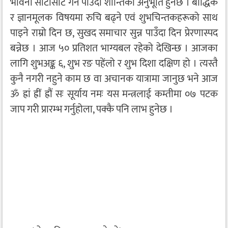
भावना साटासाट गर्न पाउँदा शान्तिको अनुभूति हुनेछ । बौद्धिक
र ज्ञानमूलक विषयमा रुचि बढ्ने एवं शुभचिन्तकहरूको साथ
पाइने राम्रो दिन छ, सुखद समाचार सुन्न पाउँदा दिन प्रेरणास्पद
बन्नेछ । आज ५० प्रतिशत भाग्यबल रहेको देखिन्छ । आजका
लागि शुभअङ्क ६, शुभ रङ पहेंलो र शुभ दिशा दक्षिण हो । त्यस्तै
कुनै नगरी नहुने काम छ वा अचानक यात्रामा जानुछ भने आज
ॐ ह्रां ह्रीं ह्रौं सः सूर्याय नमः यस मन्त्रलाई कम्तीमा ०७ पटक
जाप गरी प्रारम्भ गर्नुहोला, पक्कै पनि लाभ हुनेछ ।