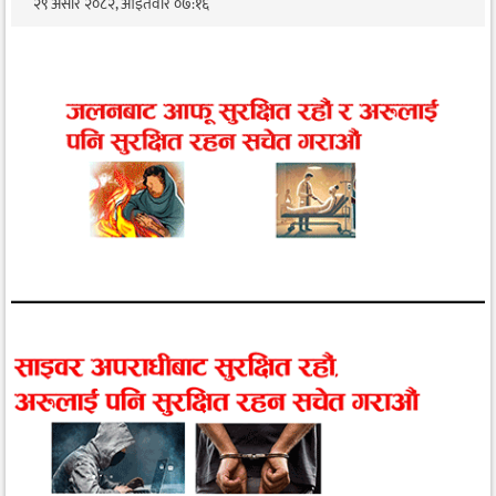
२९ असार २०८२, आईतवार ०७:१६