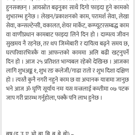
हुनसक्छन् । आयस्रोत बढ्नुका साथै दिगो फाइदा हुने कामको
शुभारम्भ हुनेछ । लेखन/प्रकाशनको काम, परामर्श सेवा, लेखा
सेवा, कन्सल्टेन्सी, वकालत, शेयर मार्केट, कम्प्यूटरसम्बद्ध काम
वा वाणीप्रधान कामबाट फाइदा लिने दिन हो । दाम्पत्य जीवन
सुखमय नै रहनेछ, तर थप जिम्मेबारी र दायित्व बढ्ने समय छ,
घरपरिवारभित्रकै वा आफन्तको काममा अलि बढी खट्नुपर्ने
दिन हो । आज २५ प्रतिशत भाग्यबल रहेको देखिन्छ । आजका
लागि शुभअङ्क १, शुभ रङ कलेजी/गाढा रातो र शुभ दिशा दक्षिण
हो । त्यस्तै कुनै नगरी नहुने काम छ वा अचानक यात्रामा जानुछ
भने आज ॐ घृणि सूर्याय नमः यस मन्त्रलाई कम्तीमा ०७ पटक
जाप गरी प्रारम्भ गर्नुहोला, पक्कै पनि लाभ हुनेछ ।
बृष (इ, उ, ए, ओ, बा, बि, बु, बे, बो) –