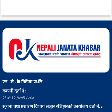
एन . जे . के मिडिया प्रा.लि.
कम्पनी दर्ता नं :
२९७५१२ /०७९ /०८०
सुचना तथा प्रशारण विभाग सञ्चार रजिष्ट्रारको कार्यालय दर्ता नं. :