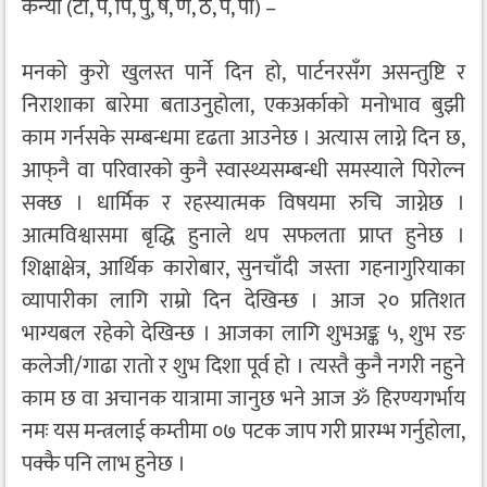
कन्या (टो, प, पि, पु, ष, ण, ठ, पे, पो) –
मनको कुरो खुलस्त पार्ने दिन हो, पार्टनरसँग असन्तुष्टि र
निराशाका बारेमा बताउनुहोला, एकअर्काको मनोभाव बुझी
काम गर्नसके सम्बन्धमा दृढता आउनेछ । अत्यास लाग्ने दिन छ,
आफ्‌नै वा परिवारको कुनै स्वास्थ्यसम्बन्धी समस्याले पिरोल्न
सक्छ । धार्मिक र रहस्यात्मक विषयमा रुचि जाग्नेछ ।
आत्मविश्वासमा बृद्धि हुनाले थप सफलता प्राप्त हुनेछ ।
शिक्षाक्षेत्र, आर्थिक कारोबार, सुनचाँदी जस्ता गहनागुरियाका
व्यापारीका लागि राम्रो दिन देखिन्छ । आज २० प्रतिशत
भाग्यबल रहेको देखिन्छ । आजका लागि शुभअङ्क ५, शुभ रङ
कलेजी/गाढा रातो र शुभ दिशा पूर्व हो । त्यस्तै कुनै नगरी नहुने
काम छ वा अचानक यात्रामा जानुछ भने आज ॐ हिरण्यगर्भाय
नमः यस मन्त्रलाई कम्तीमा ०७ पटक जाप गरी प्रारम्भ गर्नुहोला,
पक्कै पनि लाभ हुनेछ ।