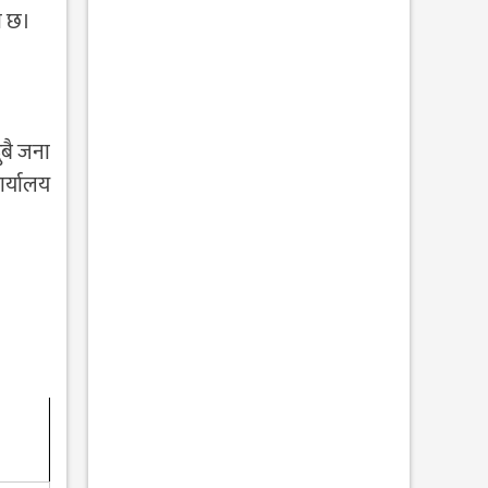
ो छ।
ुबै जना
र्यालय