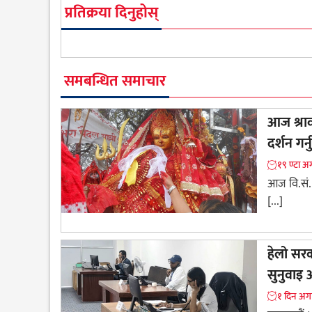
प्रतिक्रया दिनुहोस्
समबन्धित समाचार
आज श्राव
दर्शन गर्न
१९ ण्टा अ
आज वि.सं. 
[...]
हेलो सरक
सुनुवाइ 
१ दिन अग