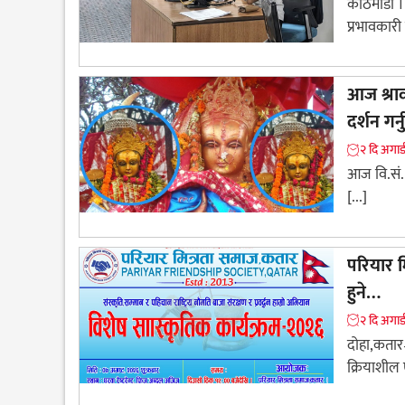
काठमाडौं । 
प्रभावकारी 
आज श्राव
दर्शन गर्
२ दि अगाड
आज वि.सं. 
[...]
परियार म
हुने…
२ दि अगाड
दोहा,कतार–
क्रियाशील 