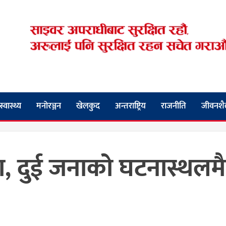
स्वास्थ्य
मनोरञ्जन
खेलकुद
अन्तराष्ट्रिय
राजनीति
जीवनशै
ना, दुई जनाको घटनास्थलमै