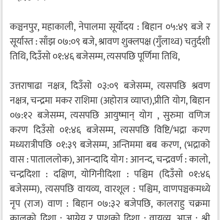
कञ्चनपुर, महाकाली, नेपालमा सूर्योदय : बिहान ०५:४९ बजे र
सूर्यास्त : साँझ ०७:०९ बजे, श्रावण शुक्लपक्ष (गुँलाथ्व) चतुर्दशी
तिथि, दिउँसो ०१:४६ बजेसम्म, त्यसपछि पूर्णिमा तिथि,
उत्तराषाढा नक्षत्र, दिउँसो ०३:०९ बजेसम्म, त्यसपछि श्रवण
नक्षत्र, चन्द्रमा मकर राशिमा (अहोरात्र व्याप्त),प्रीति योग, बिहान
०७:१२ बजेसम्म, त्यसपछि आयुष्मान् योग , सुरुमा वणिज
करण दिउँसो ०१:४६ बजेसम्म, त्यसपछि विष्टि/भद्रा करण
मध्यरात्रीपछि ०१:३९ बजेसम्म, अन्तिममा बब करण, (भद्राको
वास : पाताललोक), आनन्दादि योग : आनन्द, चन्द्रवर्ण : कालो,
चन्द्रदिशा : दक्षिण, योगिनीदिशा : पश्चिम (दिउँसो ०१:४६
बजेसम्म), त्यसपछि वायव्य, वारशूल : पश्चिम, वाणपञ्चकमध्ये
नृप (राज) वाण : बिहान ०७:३२ बजेपछि, कालराहु चक्रमा
कालको दिशा : आग्नेय र पाशको दिशा : वायव्य, आज : श्री