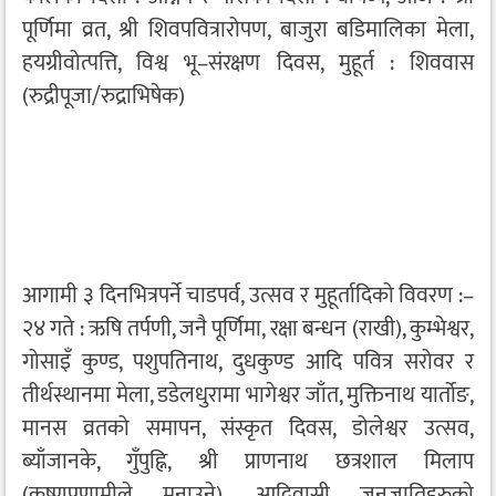
पूर्णिमा व्रत, श्री शिवपवित्रारोपण, बाजुरा बडिमालिका मेला,
हयग्रीवोत्पत्ति, विश्व भू–संरक्षण दिवस, मुहूर्त : शिववास
(रुद्रीपूजा/रुद्राभिषेक)
आगामी ३ दिनभित्रपर्ने चाडपर्व, उत्सव र मुहूर्तादिको विवरण :–
२४ गते : ऋषि तर्पणी, जनै पूर्णिमा, रक्षा बन्धन (राखी), कुम्भेश्वर,
गोसाइँ कुण्ड, पशुपतिनाथ, दुधकुण्ड आदि पवित्र सरोवर र
तीर्थस्थानमा मेला, डडेलधुरामा भागेश्वर जाँत, मुक्तिनाथ यार्तोङ,
मानस व्रतको समापन, संस्कृत दिवस, डोलेश्वर उत्सव,
ब्याँजानके, गुँपुह्नि, श्री प्राणनाथ छत्रशाल मिलाप
(कृष्णप्रणामीले मनाउने), आदिवासी जनजातिहरुको