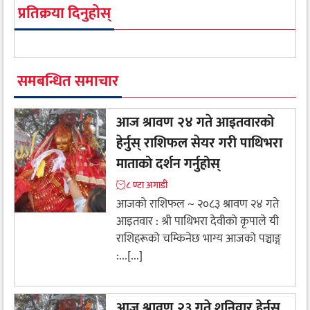
प्रतिक्रया दिनुहोस्
समबन्धित समाचार
आज श्रावण २४ गते आइतवारको
हेर्नुस् राशिफल सेयर गरी पाथिभरा
माताको दर्शन गर्नुहोस्
८ ण्टा अगाडी
आजको राशिफल ~ २०८३ श्रावण २४ गते
आइतवार : श्री पाथिभरा देवीकाे कृपाले यी
राशिहरूकाे चम्किनेछ भाग्य आजको पञ्चाङ्ग
:...[...]
आज श्रावण २३ गते शनिवार हेर्नुस्