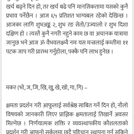
खर्च बढ्ने दिन हो, तर खर्च बढे पनि मानसिकतामा यसको कुनै
प्रभाव पर्नेछैन । आज ६५ प्रतिशत भाग्यबल रहेको देखिन्छ ।
आजका लागि शुभअङ्क २, शुभ रङ सेतो/उज्यालो र शुभ दिशा
दक्षिण हो । त्यस्तै कुनै नगरी नहुने काम छ वा अचानक यात्रामा
जानुछ भने आज ॐ वैभवलक्ष्म्यै नमः यस मन्त्रलाई कम्तीमा ११
पटक जाप गरी प्रारम्भ गर्नुहोला, पक्कै पनि लाभ हुनेछ ।
मकर (भो, ज, जि, खि, खु, खे, खो, गा, गि) –
क्षमता प्रदर्शन गरी आफूलाई सर्वश्रेष्ठ साबित गर्ने दिन हो, नौलो
विषयको जानकारी लिएर प्राज्ञिक क्षमतालाई तिखार्ने अवसर
मिल्नेछ । निर्णयात्मक शक्ति र व्यवस्थापकीय कौशलताको
प्रदर्शन गरी आफ्‌नो सर्कलमा छुट्टै पहिचान स्थापना गर्न सकिने