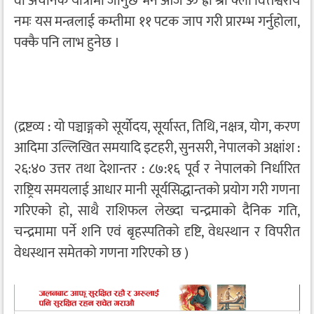
वा अचानक यात्रामा जानुछ भने आज ॐ ह्रीं श्रीं क्लीं वित्तेश्वराय
नमः यस मन्त्रलाई कम्तीमा ११ पटक जाप गरी प्रारम्भ गर्नुहोला,
पक्कै पनि लाभ हुनेछ ।
(द्रष्टव्य : यो पञ्चाङ्गको सूर्योदय, सूर्यास्त, तिथि, नक्षत्र, योग, करण
आदिमा उल्लिखित समयादि इटहरी, सुनसरी, नेपालको अक्षांश :
२६:४० उत्तर तथा देशान्तर : ८७:१६ पूर्व र नेपालको निर्धारित
राष्ट्रिय समयलाई आधार मानी सूर्यसिद्धान्तको प्रयोग गरी गणना
गरिएको हो, साथै राशिफल लेख्दा चन्द्रमाको दैनिक गति,
चन्द्रमामा पर्ने शनि एवं बृहस्पतिको दृष्टि, वेधस्थान र विपरीत
वेधस्थान समेतको गणना गरिएको छ )