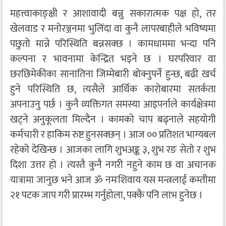
महत्त्वाकाङ्क्षी र आशावादी बन्नु सकारात्मक पक्ष हो, तर
खेलवाड र मनोरञ्जनमा भुलिंदा वा कुनै लापरबाहीले भविष्यमा
पछुतो मान्ने परिस्थिति बन्नसक्छ । कामधाममा भन्दा पनि
कल्पना र भावनामा केन्द्रित भइने छ । घरपरिवार वा
छरछिमेकीका सानातिना जिम्मेबारी बोक्नुपर्ने हुन्छ, बढी खर्च
हुने परिस्थिति छ, त्यसैले आर्थिक कारोबारमा सतर्कता
अपनाउनु पर्छ । कुनै व्यक्तिगत समस्या आइपर्नाले कार्यक्षेत्रमा
खट्ने अनुकूलता मिल्दैन । कामको चाप बढ्नाले सहयोगी
कर्मचारी र हाकिम रुष्ट हुनसक्छन् । आज ०० प्रतिशत भाग्यबल
रहेको देखिन्छ । आजका लागि शुभअङ्क ३, शुभ रङ सेतो र शुभ
दिशा उत्तर हो । त्यस्तै कुनै नगरी नहुने काम छ वा अचानक
यात्रामा जानुछ भने आज ॐ नमःशिवाय यस मन्त्रलाई कम्तीमा
२१ पटक जाप गरी प्रारम्भ गर्नुहोला, पक्कै पनि लाभ हुनेछ ।