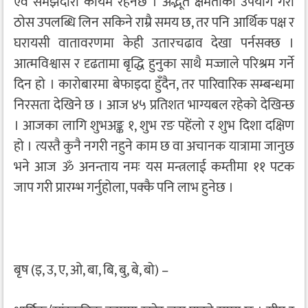
एवं समझदारी कायम रहनेछ । अद्भूत क्षमताको उपयोग गरी
ठोस उपलब्धि लिन सकिने राम्रै समय छ, तर पनि आर्थिक पक्ष र
घरायसी वातावरणमा केही उतारचढाव देखा पर्नसक्छ ।
आत्मविश्वास र दृढतामा बृद्धि हुनुका साथै मज्जाले परिश्रम गर्ने
दिन हो । कारोबारमा बेफाइदा हुँदैन, तर पारिवारिक सम्बन्धमा
निरसता देखिने छ । आज ४५ प्रतिशत भाग्यबल रहेको देखिन्छ
। आजका लागि शुभअङ्क १, शुभ रङ पहेंलो र शुभ दिशा दक्षिण
हो । त्यस्तै कुनै नगरी नहुने काम छ वा अचानक यात्रामा जानुछ
भने आज ॐ अनन्ताय नमः यस मन्त्रलाई कम्तीमा ११ पटक
जाप गरी प्रारम्भ गर्नुहोला, पक्कै पनि लाभ हुनेछ ।
बृष (इ, उ, ए, ओ, बा, बि, बु, बे, बो) –