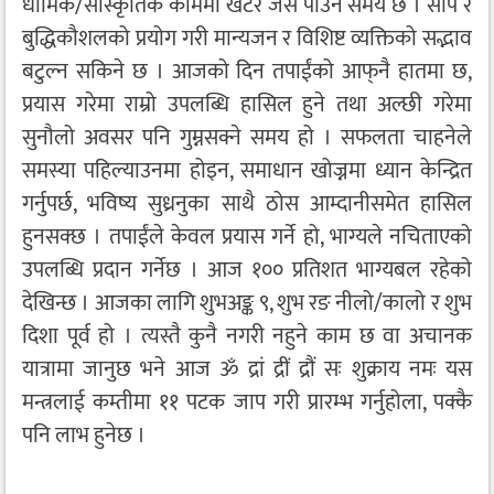
धार्मिक/सांस्कृतिक काममा खटेर जस पाउने समय छ । सीप र
बुद्धिकौशलको प्रयोग गरी मान्यजन र विशिष्ट व्यक्तिको सद्भाव
बटुल्न सकिने छ । आजको दिन तपाईंको आफ्‌नै हातमा छ,
प्रयास गरेमा राम्रो उपलब्धि हासिल हुने तथा अल्छी गरेमा
सुनौलो अवसर पनि गुम्नसक्ने समय हो । सफलता चाहनेले
समस्या पहिल्याउनमा होइन, समाधान खोज्नमा ध्यान केन्द्रित
गर्नुपर्छ, भविष्य सुध्रनुका साथै ठोस आम्दानीसमेत हासिल
हुनसक्छ । तपाईंले केवल प्रयास गर्ने हो, भाग्यले नचिताएको
उपलब्धि प्रदान गर्नेछ । आज १०० प्रतिशत भाग्यबल रहेको
देखिन्छ । आजका लागि शुभअङ्क ९, शुभ रङ नीलो/कालो र शुभ
दिशा पूर्व हो । त्यस्तै कुनै नगरी नहुने काम छ वा अचानक
यात्रामा जानुछ भने आज ॐ द्रां द्रीं द्रौं सः शुक्राय नमः यस
मन्त्रलाई कम्तीमा ११ पटक जाप गरी प्रारम्भ गर्नुहोला, पक्कै
पनि लाभ हुनेछ ।