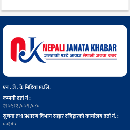
एन . जे . के मिडिया प्रा.लि.
कम्पनी दर्ता नं :
२९७५१२ /०७९ /०८०
सुचना तथा प्रशारण विभाग सञ्चार रजिष्ट्रारको कार्यालय दर्ता नं. :
००१४५