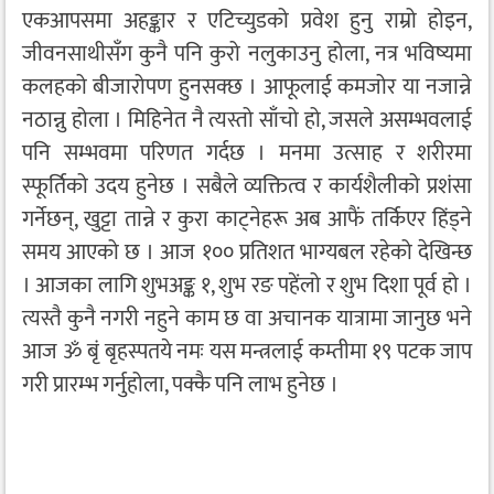
एकआपसमा अहङ्कार र एटिच्युडको प्रवेश हुनु राम्रो होइन,
जीवनसाथीसँग कुनै पनि कुरो नलुकाउनु होला, नत्र भविष्यमा
कलहको बीजारोपण हुनसक्छ । आफूलाई कमजोर या नजान्ने
नठान्नु होला । मिहिनेत नै त्यस्तो साँचो हो, जसले असम्भवलाई
पनि सम्भवमा परिणत गर्दछ । मनमा उत्साह र शरीरमा
स्फूर्तिको उदय हुनेछ । सबैले व्यक्तित्व र कार्यशैलीको प्रशंसा
गर्नेछन्, खुट्टा तान्ने र कुरा काट्नेहरू अब आफैं तर्किएर हिंड्ने
समय आएको छ । आज १०० प्रतिशत भाग्यबल रहेको देखिन्छ
। आजका लागि शुभअङ्क १, शुभ रङ पहेंलो र शुभ दिशा पूर्व हो ।
त्यस्तै कुनै नगरी नहुने काम छ वा अचानक यात्रामा जानुछ भने
आज ॐ बृं बृहस्पतये नमः यस मन्त्रलाई कम्तीमा १९ पटक जाप
गरी प्रारम्भ गर्नुहोला, पक्कै पनि लाभ हुनेछ ।