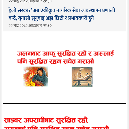
२२ भाद्र २०८२, आईतवार २१:३०
हेलो सरकार’ अब एकीकृत नागरिक सेवा व्यवस्थापन प्रणाली
बन्दै, गुनासो सुनुवाइ अझ छिटो र प्रभावकारी हुने
२२ भाद्र २०८२, आईतवार २१:३०