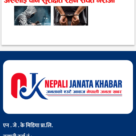
एन . जे . के मिडिया प्रा.लि.