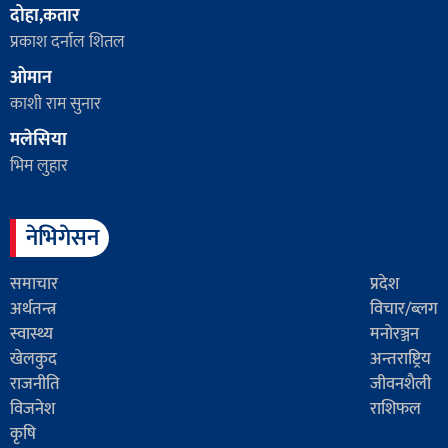
दोहा,कतार
प्रकाश दर्नाल शितल
ओमान
काशी राम सुनार
मलेसिया
भिम लुहार
नेभिगेसन
समाचार
प्रदेश
अर्थतन्त्र
विचार/ब्लग
स्वास्थ्य
मनोरञ्जन
खेलकुद
अन्तराष्ट्रिय
राजनीति
जीवनशैली
विजनेश
राशिफल
कृषि