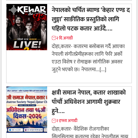
नेपालको चर्चित ब्याण्ड ‘केहार एण्ड द
लुङ्गा’ साङीतिक प्रस्तुतिको लागि
पहिलो पटक कतार आउँदै…. ​
२ दि अगाडी
दोहा,कतार- कतारमा बसोबास गर्दै आएका
नेपाली संगीतप्रेमीहरूका लागि फेरि अर्को
एउटा विशेष र रोमाञ्चक सांगीतिक अवसर
जुट्ने भएको छ। नेपालमा...[...]
क्षत्री समाज नेपाल, कतार शाखाको
पाँचौँ अधिवेशन आगामी शुक्रबार
हुने….
२ हफ्ता अगाडी
​दोहा,कतार- वैदेशिक रोजगारीका
सिलसिलामा कतारमा रहेका नेपालीहरू माझ