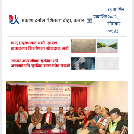
१३ आश्विन
प्रकाशित
२०८२,
प्रकाश दर्नाल "शितल" दोहा, कतार
:
सोमबार
००:४३