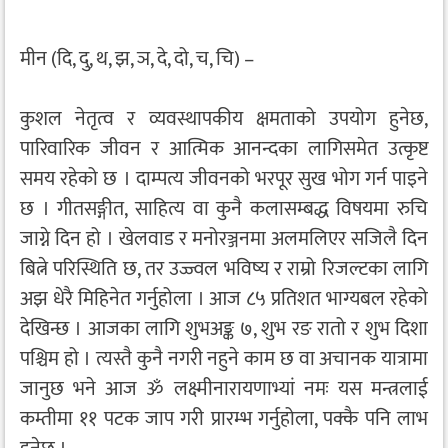
मीन (दि, दु, थ, झ, ञ, दे, दो, च, चि) –
कुशल नेतृत्व र व्यवस्थापकीय क्षमताको उपयोग हुनेछ,
पारिवारिक जीवन र आत्मिक आनन्दका लागिसमेत उत्कृष्ट
समय रहेको छ । दाम्पत्य जीवनको भरपूर सुख भोग गर्न पाइने
छ । गीतसङ्गीत, साहित्य वा कुनै कलासम्बद्ध विषयमा रुचि
जाग्ने दिन हो । खेलवाड र मनोरञ्जनमा अलमलिएर सजिलै दिन
बित्ने परिस्थिति छ, तर उज्ज्वल भविष्य र राम्रो रिजल्टका लागि
अझ धेरै मिहिनेत गर्नुहोला । आज ८५ प्रतिशत भाग्यबल रहेको
देखिन्छ । आजका लागि शुभअङ्क ७, शुभ रङ रातो र शुभ दिशा
पश्चिम हो । त्यस्तै कुनै नगरी नहुने काम छ वा अचानक यात्रामा
जानुछ भने आज ॐ लक्ष्मीनारायणाभ्यां नमः यस मन्त्रलाई
कम्तीमा ११ पटक जाप गरी प्रारम्भ गर्नुहोला, पक्कै पनि लाभ