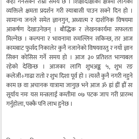
केही गर्नसक्ने राम्रो समय छ । शिक्षादीक्षाका क्षेत्रमा लागेका
व्यक्तिले क्षमता प्रदर्शन गरी स्याबासी पाउन सक्ने दिन हो ।
सामान्य जनले समेत ज्ञानगुन, अध्यात्म र दार्शनिक विषयमा
आकर्षण देखाउनेछन् । बौद्धिक र लेखनकार्यमा सफलता
मिल्नेछ । कल्पना र भावनामा रुमल्लिन सकिन्छ, तर आज
कामबाट फुर्सद निकालेर कुनै नजानेको विषयवस्तु र नयाँ ज्ञान
सिक्न कोसिस गर्ने समय हो । आज ३० प्रतिशत भाग्यबल
रहेको देखिन्छ । आजका लागि शुभअङ्क ५, शुभ रङ
कलेजी÷गाढा रातो र शुभ दिशा पूर्व हो । त्यस्तै कुनै नगरी नहुने
काम छ वा अचानक यात्रामा जानुछ भने आज ॐ ह्रां ह्रीं ह्रौं सः
सूर्याय नमः यस मन्त्रलाई कम्तीमा ०७ पटक जाप गरी प्रारम्भ
गर्नुहोला, पक्कै पनि लाभ हुनेछ ।