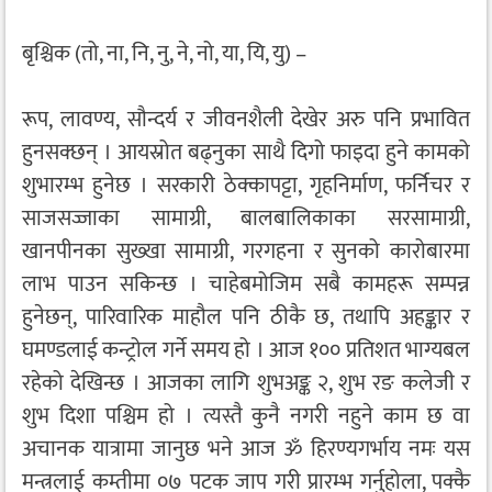
बृश्चिक (तो, ना, नि, नु, ने, नो, या, यि, यु) –
रूप, लावण्य, सौन्दर्य र जीवनशैली देखेर अरु पनि प्रभावित
हुनसक्छन् । आयस्रोत बढ्नुका साथै दिगो फाइदा हुने कामको
शुभारम्भ हुनेछ । सरकारी ठेक्कापट्टा, गृहनिर्माण, फर्निचर र
साजसज्जाका सामाग्री, बालबालिकाका सरसामाग्री,
खानपीनका सुख्खा सामाग्री, गरगहना र सुनको कारोबारमा
लाभ पाउन सकिन्छ । चाहेबमोजिम सबै कामहरू सम्पन्न
हुनेछन्, पारिवारिक माहौल पनि ठीकै छ, तथापि अहङ्कार र
घमण्डलाई कन्ट्रोल गर्ने समय हो । आज १०० प्रतिशत भाग्यबल
रहेको देखिन्छ । आजका लागि शुभअङ्क २, शुभ रङ कलेजी र
शुभ दिशा पश्चिम हो । त्यस्तै कुनै नगरी नहुने काम छ वा
अचानक यात्रामा जानुछ भने आज ॐ हिरण्यगर्भाय नमः यस
मन्त्रलाई कम्तीमा ०७ पटक जाप गरी प्रारम्भ गर्नुहोला, पक्कै