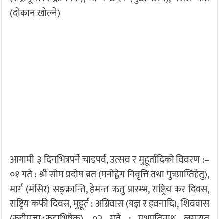
(दोकान खोल्ने)
आगामी ३ दिनभित्रपर्ने चाडपर्व, उत्सव र मुहूर्तादिको विवरण :–
०१ गते : श्री सोम प्रदोष व्रत (मनोद्वेग निवृत्ति तथा पुत्रप्राप्तिहेतु),
मार्ग (मंसिर) सङ्क्रान्ति, हेमन्त ऋतु प्रारम्भ, राष्ट्रिय कर दिवस,
राष्ट्रिय कफी दिवस, मुहूर्त : अग्निवास (यज्ञ र हवनादि), शिववास
(रुद्रीपूजा÷रुद्राभिषेक), ०२ गते : पशुपतिनाथ लगायत