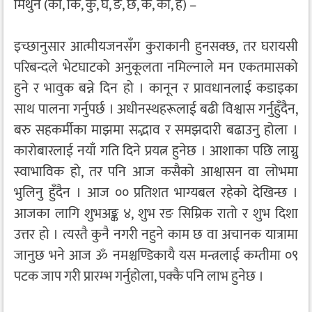
मिथुन (का, कि, कु, घ, ङ, छ, के, को, ह) –
इच्छानुसार आत्मीयजनसँग कुराकानी हुनसक्छ, तर घरायसी
परिबन्दले भेटघाटको अनुकूलता नमिल्नाले मन एकतमासको
हुने र भावुक बन्ने दिन हो । कानून र प्रावधानलाई कडाइका
साथ पालना गर्नुपर्छ । अधीनस्थहरूलाई बढी विश्वास गर्नुहुँदैन,
बरु सहकर्मीका माझमा सद्भाव र समझदारी बढाउनु होला ।
कारोबारलाई नयाँ गति दिने प्रयत्न हुनेछ । आशाका पछि लाग्नु
स्वाभाविक हो, तर पनि आज कसैको आश्वासन वा लोभमा
भुलिनु हुँदैन । आज ०० प्रतिशत भाग्यबल रहेको देखिन्छ ।
आजका लागि शुभअङ्क ४, शुभ रङ सिम्रिक रातो र शुभ दिशा
उत्तर हो । त्यस्तै कुनै नगरी नहुने काम छ वा अचानक यात्रामा
जानुछ भने आज ॐ नमश्चण्डिकायै यस मन्त्रलाई कम्तीमा ०९
पटक जाप गरी प्रारम्भ गर्नुहोला, पक्कै पनि लाभ हुनेछ ।