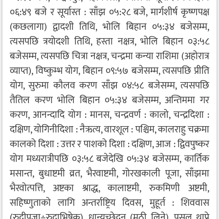
०६:४९ बजे र सूर्यास्त : साँझ ०५:२८ बजे, मार्गशीर्ष कृष्णपक्ष
(कछलागा) द्वादशी तिथि, भोलि बिहान ०५:३४ बजेसम्म,
त्यसपछि त्रयोदशी तिथि, हस्ता नक्षत्र, भोलि बिहान ०३:५८
बजेसम्म, त्यसपछि चित्रा नक्षत्र, चन्द्रमा कन्या राशिमा (अहोरात्र
व्याप्त), विष्कुम्भ योग, बिहान ०९:५७ बजेसम्म, त्यसपछि प्रीति
योग, सुरुमा कौलव करण साँझ ०४:५८ बजेसम्म, त्यसपछि
तैतिल करण भोलि बिहान ०५:३४ बजेसम्म, अन्तिममा गर
करण, आनन्दादि योग : मानस, चन्द्रवर्ण : कालो, चन्द्रदिशा :
दक्षिण, योगिनीदिशा : नैऋत्य, वारशूल : पश्चिम, कालराहु चक्रमा
कालको दिशा : उत्तर र पाशको दिशा : दक्षिण, आज : द्विवपुष्कर
योग मध्यरात्रीपछि ०३:५८ बजेदेखि ०५:३४ बजेसम्म, कार्तिक
मसान्त, बुधाष्टमी व्रत, भैरवाष्टमी, गोरखकाली पूजा, साँझमा
भैरवोत्पत्ति, अष्टका श्राद्ध, कालाष्टमी, रुकमिणी अष्टमी,
सहिष्णुताको लागि अन्तर्राष्ट्रिय दिवस, मुहूर्त : शिववास
(रुद्रीपूजा÷रुद्राभिषेक), धान्यच्छेदन (मुठी लिने), पसल थाप्ने