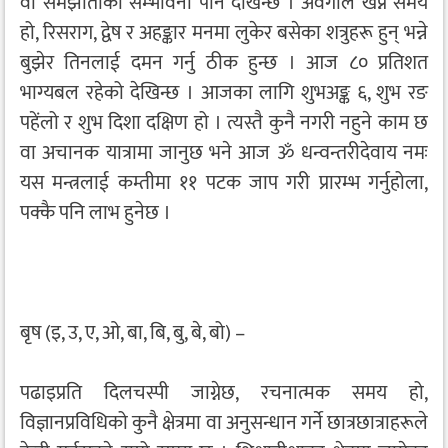
वा समझौताको सम्भावना पनि देखिन्छ । अवगाल खेप्ने समय
हो, रिसराग, द्वेष र अहङ्कार मनमा लुकेर बसेका शत्रुहरू हुन् भन्ने
बुझेर तिनलाई दमन गर्नु ठीक हुन्छ । आज ८० प्रतिशत
भाग्यबल रहेको देखिन्छ । आजका लागि शुभअङ्क ६, शुभ रङ
पहेंलो र शुभ दिशा दक्षिण हो । त्यस्तै कुनै नगरी नहुने काम छ
वा अचानक यात्रामा जानुछ भने आज ॐ धन्वन्तरीदेवाय नमः
यस मन्त्रलाई कम्तीमा ११ पटक जाप गरी प्रारम्भ गर्नुहोला,
पक्कै पनि लाभ हुनेछ ।
बृष (इ, उ, ए, ओ, बा, बि, बु, बे, बो) –
पढाइप्रति दिलचस्पी जाग्नेछ, रचनात्मक समय हो,
विज्ञानप्रविधिको कुनै क्षेत्रमा वा अनुसन्धान गर्ने छात्रछात्राहरूले