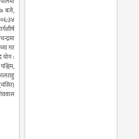
नेपालमा
२७ बजे,
न ०६:३४
्गशीर्ष
न्द्रमा
रुमा गर
 योग :
पश्चिम,
कालराहु
 (मंसिर)
 शिववास