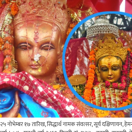
 नोभेम्बर १७ तारिख, सिद्धार्थ नामक संवत्सर, सूर्य दक्षिणायन, हेमन