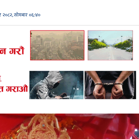
िर २०८२, सोमबार ०६:४०