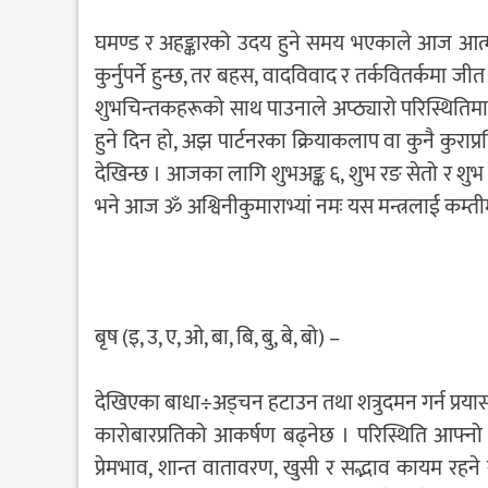
घमण्ड र अहङ्कारको उदय हुने समय भएकाले आज आत्मसंयमी
कुर्नुपर्ने हुन्छ, तर बहस, वादविवाद र तर्कवितर्कमा जी
शुभचिन्तकहरूको साथ पाउनाले अप्ठ्यारो परिस्थिति
हुने दिन हो, अझ पार्टनरका क्रियाकलाप वा कुनै कुराप
देखिन्छ । आजका लागि शुभअङ्क ६, शुभ रङ सेतो र शुभ द
भने आज ॐ अश्विनीकुमाराभ्यां नमः यस मन्त्रलाई कम्तीम
बृष (इ, उ, ए, ओ, बा, बि, बु, बे, बो) –
देखिएका बाधा÷अड्चन हटाउन तथा शत्रुदमन गर्न प्रयास ग
कारोबारप्रतिको आकर्षण बढ्नेछ । परिस्थिति आफ्नो पक्
प्रेमभाव, शान्त वातावरण, खुसी र सद्भाव कायम रहने 