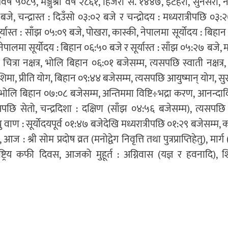
 ५०८५, मञ्जुश्री वर्ष २८६१, हिजरी सं. १४४७, इटहरी, सुनसरी, 
बजे, चन्द्रास्त : दिउँसो ०३:०२ बजे र चन्द्रोदय : मध्यरात्रीपछि ०३:
्यास्त : साँझ ०५:०९ बजे, पोखरा, कास्की, नेपालमा सूर्योदय : बिहा
ेपालमा सूर्योदय : बिहान ०६:५० बजे र सूर्यास्त : साँझ ०५:२७ बजे, मार
चित्रा नक्षत्र, भोलि बिहान ०६:०१ बजेसम्म, त्यसपछि स्वाती नक्षत्र, च
िमा, प्रीति योग, बिहान ०९:४४ बजेसम्म, त्यसपछि आयुष्मान् योग, सु
ि बिहान ०७:०८ बजेसम्म, अन्तिममा विष्टि÷भद्रा करण, आनन्दादि
यसपछि सेतो, चन्द्रदिशा : दक्षिण (साँझ ०४:५६ बजेसम्म), त्यसपछि 
्यु वाण : सूर्योदयपूर्व ०१:४७ बजेदेखि मध्यरात्रीपछि ०१:२९ बजेसम्म, 
श्री सोम प्रदोष व्रत (मनोद्वेग निवृत्ति तथा पुत्रप्राप्तिहेतु), मार्ग
स, राष्ट्रिय कफी दिवस, आजको मुहूर्त : अग्निवास (यज्ञ र हवनादि),