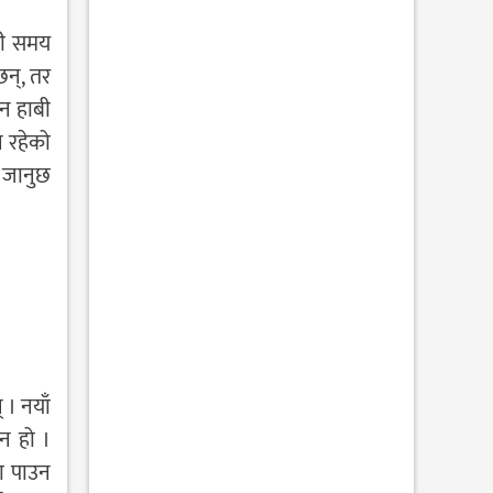
ेही समय
छन्, तर
न हाबी
ल रहेको
ा जानुछ
 । नयाँ
िन हो ।
ता पाउन