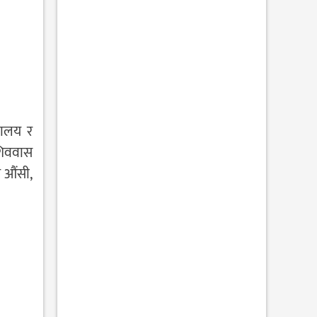
वालय र
 शिववास
गि औंसी,