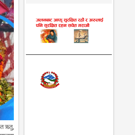
्त ऋतु,