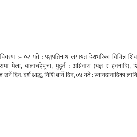
ादिको विवरण :– ०२ गते : पशुपतिनाथ लगायत देशभरिका विभिन्न शि
मा मेला, बालाचह्रेपूजा, मुहूर्त : अग्निवास (यज्ञ र हवनादि),
 छर्ने दिन, दर्श श्राद्ध, निशि बार्ने दिन, ०४ गते : स्नानदानादिका ला