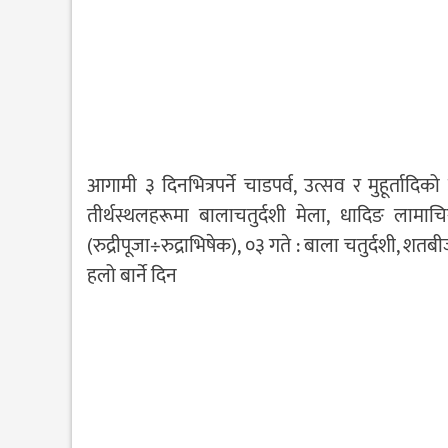
आगामी ३ दिनभित्रपर्ने चाडपर्व, उत्सव र मुहूर्त
तीर्थस्थलहरूमा बालाचतुर्दशी मेला, धादिङ लामाचिरा
(रुद्रीपूजा÷रुद्राभिषेक), ०३ गते : बाला चतुर्दशी, शतबीज
हलो बार्ने दिन