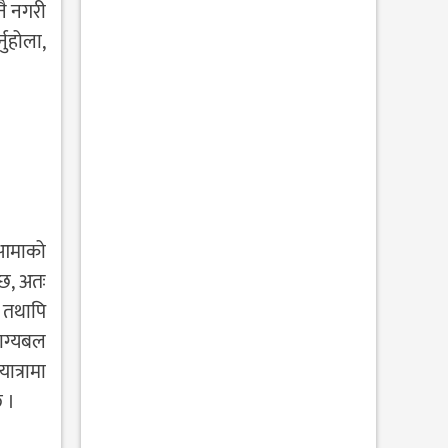
नै नगरी
नुहोला,
ि आमाको
्छ, अतः
, तथापि
भाग्यबल
ात्रामा
छ ।