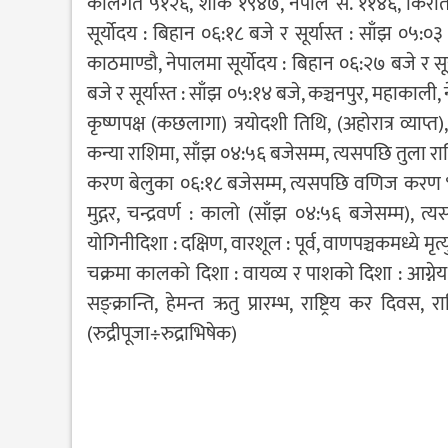
कलिगत ५१२६, शाके १९४७, नेपाल सं. ११४६, किरातवर्ष
सूर्योदय : बिहान ०६:१८ बजे र सूर्यास्त : साँझ ०५:०३ 
काठमाण्डौ, नेपालमा सूर्योदय : बिहान ०६:२७ बजे र सूर
बजे र सूर्यास्त : साँझ ०५:१४ बजे, कञ्चनपुर, महाकाली, न
कृष्णपक्ष (कछलागा) त्रयोदशी तिथि, (अहोरात्र व्याप्त), 
कन्या राशिमा, साँझ ०४:५६ बजेसम्म, त्यसपछि तुला राश
करण बेलुका ०६:१८ बजेसम्म, त्यसपछि वणिज करण भोल
मुद्गर, चन्द्रवर्ण : कालो (साँझ ०४:५६ बजेसम्म), त्
योगिनीदिशा : दक्षिण, वारशूल : पूर्व, वाणपञ्चकमध्ये मृत
चक्रमा कालको दिशा : वायव्य र पाशको दिशा : आग्नेय, आज : 
सङ्क्रान्ति, हेमन्त ऋतु प्रारम्भ, राष्ट्रिय कर दिव
(रुद्रीपूजा÷रुद्राभिषेक)