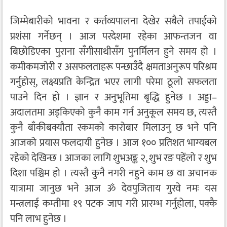
जिम्मेबारीको भावना र कर्तव्यपालना देखेर सबैले तपाईंको
प्रशंसा गर्नेछन् । आज परदेशमा रहेका आफन्तजन वा
बिछोडिएका पुराना सँगीसाथीसँग पुनर्मिलन हुने समय हो ।
कमीकमजोरी र असफलताहरू पन्छाउँदै क्षमताअनुरूप परिश्रम
गर्नुहोस्, लक्ष्यप्रति केन्द्रित भएर लागी परेमा ठूलो सफलता
पाउने दिन हो । ज्ञान र अनुभूतिमा बृद्धि हुनेछ । अड्डा–
अदालतमा अड्किएको कुनै काम गर्न अनुकूल समय छ, त्यस्तै
कुनै बाँकीबक्यौता रकमको कारोबार मिलाउनु छ भने पनि
आजको प्रयास फलदायी हुनेछ । आज १०० प्रतिशत भाग्यबल
रहेको देखिन्छ । आजका लागि शुभअङ्क २, शुभ रङ पहेंलो र शुभ
दिशा पश्चिम हो । त्यस्तै कुनै नगरी नहुने काम छ वा अचानक
यात्रामा जानुछ भने आज ॐ देवपुजिताय गुरवे नमः यस
मन्त्रलाई कम्तीमा १९ पटक जाप गरी प्रारम्भ गर्नुहोला, पक्कै
पनि लाभ हुनेछ ।