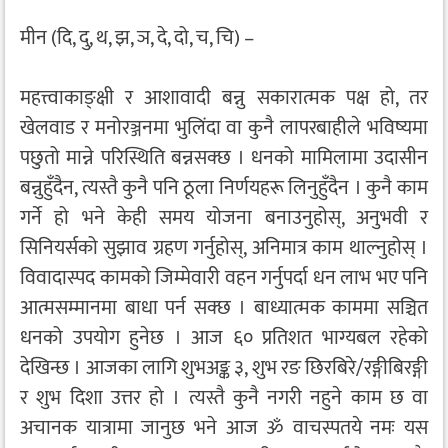
मीन (दि, दु, थ, झ, ञ, दे, दो, च, चि) –
महत्त्वाकाङ्क्षी र आशावादी बन्नु सकारात्मक पक्ष हो, तर
खेलवाड र मनोरञ्जनमा भुलिंदा वा कुनै लापरबाहीले भविष्यमा
पछुतो मान्ने परिस्थिति बन्नसक्छ । धनको मामिलामा उदासीन
बन्नुहुँदैन, त्यस्तै कुनै पनि ठूला निर्णयहरू लिनुहुँदैन । कुनै काम
गर्ने हो भने केही समय योजना बनाउनुहोस्, अनुभवी र
सिनियर्सको सुझाव ग्रहण गर्नुहोस्, अनिमात्र काम थाल्नुहोस् ।
विवादास्पद कामको जिम्मेवारी वहन गर्नुपर्दा धन लाभ भए पनि
आत्मसम्मानमा बाधा पर्न सक्छ । बाध्यात्मक काममा सञ्चित
धनको उपयोग हुनेछ । आज ६० प्रतिशत भाग्यबल रहेको
देखिन्छ । आजका लागि शुभअङ्क ३, शुभ रङ छिरबिरे/रङ्गीबिरङ्गी
र शुभ दिशा उत्तर हो । त्यस्तै कुनै नगरी नहुने काम छ वा
अचानक यात्रामा जानुछ भने आज ॐ वाचस्पतये नमः यस