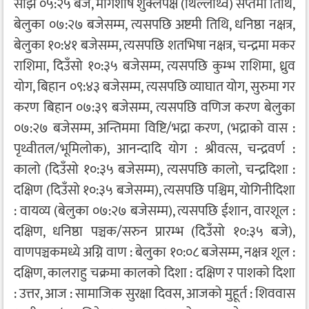
साँझ ०५:२५ बजे, मार्गशीर्ष शुक्लपक्ष (थिल्लाथ्व) सप्तमी तिथि,
बेलुका ०७:२७ बजेसम्म, त्यसपछि अष्टमी तिथि, धनिष्ठा नक्षत्र,
बेलुका १०:४१ बजेसम्म, त्यसपछि शतभिषा नक्षत्र, चन्द्रमा मकर
राशिमा, दिउँसो १०:३५ बजेसम्म, त्यसपछि कुम्भ राशिमा, ध्रुव
योग, बिहान ०९:४३ बजेसम्म, त्यसपछि व्याघात योग, सुरुमा गर
करण बिहान ०७:३९ बजेसम्म, त्यसपछि वणिज करण बेलुका
०७:२७ बजेसम्म, अन्तिममा विष्टि/भद्रा करण, (भद्राको वास :
पृथ्वीतल/भूमिलोक), आनन्दादि योग : श्रीवत्स, चन्द्रवर्ण :
कालो (दिउँसो १०:३५ बजेसम्म), त्यसपछि कालो, चन्द्रदिशा :
दक्षिण (दिउँसो १०:३५ बजेसम्म), त्यसपछि पश्चिम, योगिनीदिशा
: वायव्य (बेलुका ०७:२७ बजेसम्म), त्यसपछि ईशान, वारशूल :
दक्षिण, धनिष्ठा पञ्चक/सरुन प्रारम्भ (दिउँसो १०:३५ बजे),
वाणपञ्चकमध्ये अग्नि वाण : बेलुका १०:०८ बजेसम्म, नक्षत्र शूल :
दक्षिण, कालराहु चक्रमा कालको दिशा : दक्षिण र पाशको दिशा
: उत्तर, आज : सामाजिक सुरक्षा दिवस, आजको मुहूर्त : शिववास