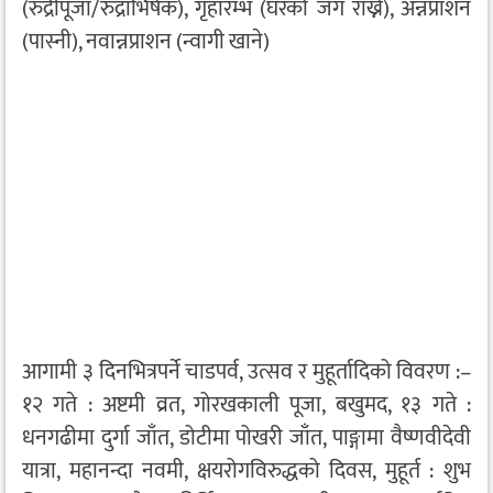
(रुद्रीपूजा/रुद्राभिषेक), गृहारम्भ (घरको जग राख्ने), अन्नप्राशन
(पास्नी), नवान्नप्राशन (न्वागी खाने)
आगामी ३ दिनभित्रपर्ने चाडपर्व, उत्सव र मुहूर्तादिको विवरण :–
१२ गते : अष्टमी व्रत, गोरखकाली पूजा, बखुमद, १३ गते :
धनगढीमा दुर्गा जाँत, डोटीमा पोखरी जाँत, पाङ्गामा वैष्णवीदेवी
यात्रा, महानन्दा नवमी, क्षयरोगविरुद्धको दिवस, मुहूर्त : शुभ