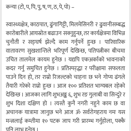
कन्या (टो, प, पि, पु, ष, ण, ठ, पे, पो) –
स्वास्थ्यक्षेत्र, काठपात, ढुंगागिट्टी, मिलमेसिनरी र ढुवानीसम्बद्ध
कारोबारीले आयस्रोत बढाउन सक्नुहुन्छ, तर कार्यक्षेत्रमा विभिन्न
चुनौती र सङ्घर्ष झेल्दै काम गर्नुपर्ने हुन्छ । पारिवारिक
वातावरण सुखशान्तिले भरिपूर्ण देखिन्छ, पतिपत्नीका बीचमा
उचित तालमेल कायम हुनेछ । यद्यपि एकअर्काको भावनाको
कदर गर्नु समुचित हुनेछ । प्रतिस्पर्‌द्धा र परीक्षामा सफलता
पाउने दिन हो, तर राम्रो रिजल्टको चाहना छ भने गोप्य ढंगले
तैयारी गरेको राम्रो हुन्छ । आज १०० प्रतिशत भाग्यबल रहेको
देखिन्छ । आजका लागि शुभअङ्क ६, शुभ रङ गुलाबी वा सिन्दुरे र
शुभ दिशा दक्षिण हो । त्यस्तै कुनै नगरी नहुने काम छ वा
अचानक यात्रामा जानुछ भने आज ॐ सर्वरोगहराय नमः यस
मन्त्रलाई कम्तीमा १० पटक जाप गरी प्रारम्भ गर्नुहोला, पक्कै
पनि लाभ हुनेछ ।