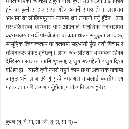
मनले चाहेको व्यक्तिबाट कुनै नौलो कुरा सुन्न पाउँदा अझ हर्षित
हुने वा कुनै उपहार प्राप्त गरेर दङ्गपर्ने समय हो । असम्भव
आशामा वा जोखिममूलक काममा धन लगानी गर्नु हुँदैन । उता
घर/परिवारको बारम्बार याद आउनाले मानसिक तनावसमेत
बढ्नसक्छ । नयाँ परियोजना वा काम थाल्न अनुकूल समय छ,
सामूहिक क्रियाकलाप वा क्लबमा सहभागी हुँदा नयाँ विचार र
योजनाहरू प्रकट हुनेछन् । आज १०० प्रतिशत भाग्यबल रहेको
देखिन्छ । आजका लागि शुभअङ्क २, शुभ रङ पहेंलो र शुभ दिशा
दक्षिण हो । त्यस्तै कुनै नगरी नहुने काम छ वा अचानक यात्रामा
जानुछ भने आज ॐ गुं गुरवे नमः यस मन्त्रलाई कम्तीमा १९
पटक जाप गरी प्रारम्भ गर्नुहोला, पक्कै पनि लाभ हुनेछ ।
कुम्भ (गु, गे, गो, सा, सि, सु, से, सो, द) –