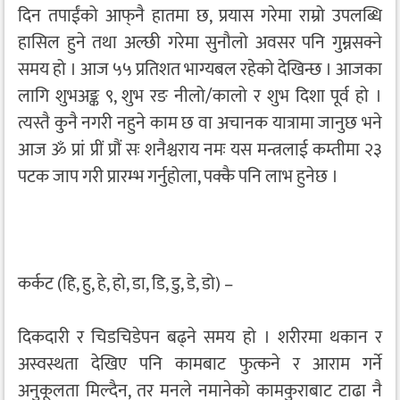
दिन तपाईंको आफ्‌नै हातमा छ, प्रयास गरेमा राम्रो उपलब्धि
हासिल हुने तथा अल्छी गरेमा सुनौलो अवसर पनि गुम्नसक्ने
समय हो । आज ५५ प्रतिशत भाग्यबल रहेको देखिन्छ । आजका
लागि शुभअङ्क ९, शुभ रङ नीलो/कालो र शुभ दिशा पूर्व हो ।
त्यस्तै कुनै नगरी नहुने काम छ वा अचानक यात्रामा जानुछ भने
आज ॐ प्रां प्रीं प्रौं सः शनैश्चराय नमः यस मन्त्रलाई कम्तीमा २३
पटक जाप गरी प्रारम्भ गर्नुहोला, पक्कै पनि लाभ हुनेछ ।
कर्कट (हि, हु, हे, हो, डा, डि, डु, डे, डो) –
दिकदारी र चिडचिडेपन बढ्ने समय हो । शरीरमा थकान र
अस्वस्थता देखिए पनि कामबाट फुत्कने र आराम गर्ने
अनुकूलता मिल्दैन, तर मनले नमानेको कामकुराबाट टाढा नै