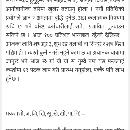
सँगै निस्कँदै हुनुहुन्छ भने साझेदारलाई आफ्‌ना विचार, इच्छा र
आनीबानीका बारेमा खुलेर बताउनु होला । नयाँ प्रविधिको
प्रयोगले ज्ञान र क्षमतामा बृद्धि हुनेछ, अझ कलात्मक विषयमा
रुचि छ भने वरिष्ठ कर्मचारीलाई समेत प्रभावित तुल्याउन
सकिने छ । आज १०० प्रतिशत भाग्यबल रहेको देखिन्छ ।
आजका लागि शुभअङ्क ३, शुभ रङ गुलाबी वा सिन्दुरे र शुभ दिशा
पश्चिम हो । त्यस्तै कुनै नगरी नहुने काम छ वा अचानक यात्रामा
जानुछ भने आज ॐ ग्रां ग्रीं ग्रौं सः गुरवे नमः यस मन्त्रलाई
कम्तीमा १९ पटक जाप गरी प्रारम्भ गर्नुहोला, पक्कै पनि लाभ
हुनेछ ।
मकर (भो, ज, जि, खि, खु, खे, खो, गा, गि) –