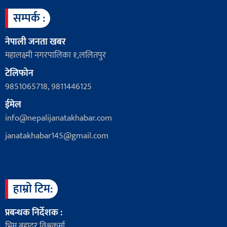
सम्पर्क :
नेपाली जनता खबर
महालक्ष्मी नगरपालिका १,ललितपुर
टेलिफोन
9851065718, 9811446125
ईमेल
info@nepalijanatakhabar.com
janatakhabar145@gmail.com
हाम्रो टिम:
प्रबन्धक निर्देशक :
भिम बहादुर विश्वकर्मा