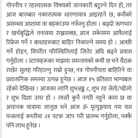
गोपनीय र रहस्यात्मक विषयको जानकारी बटुल्ने दिन हो, तर
आज बारम्बार नकारात्मक धारणामात्र आइरहने छ, कसैको
असम्भव आशामा वा बहकाउमा नफँस्नु होला । बढ्दो ऋणभार
र खर्चबृद्धिले तनावमा राख्नसक्छ, आज सकेसम्म आफैलाई
रिफ्रेस गर्ने र बाधाहरूबाट बाहिर निकाल्ने समय हो । अल्छी
गर्ने होइन, विपरीत परिस्थितिलाई जितेर अघि बढ्ने प्रयास
गर्नुहोला । स्टाफहरूका माझमा समन्वयको कमी छ भने वैठक
राखेर सुलह गरिहाल्नु राम्रो हुन्छ, नत्र गोपनीयता बाहिरिने वा
प्रशासनिक समस्या उत्पन्न हुनेछ । आज १५ प्रतिशत भाग्यबल
रहेको देखिन्छ । आजका लागि शुभअङ्क ८, शुभ रङ सेतो/पहेंलो
र शुभ दिशा उत्तर हो । त्यस्तै कुनै नगरी नहुने काम छ वा
अचानक यात्रामा जानुछ भने आज ॐ मृत्युञ्जयाय नमः यस
मन्त्रलाई कम्तीमा २१ पटक जाप गरी प्रारम्भ गर्नुहोला, पक्कै
पनि लाभ हुनेछ ।