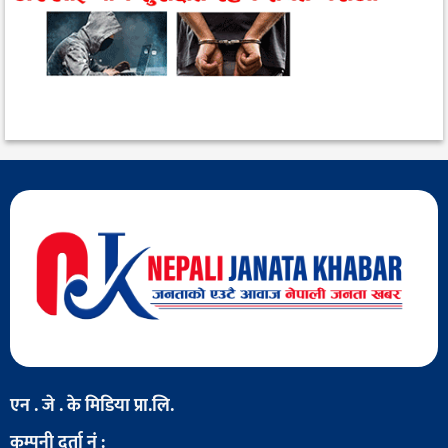
एन . जे . के मिडिया प्रा.लि.
कम्पनी दर्ता नं :