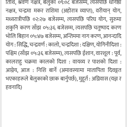
तिथि, श्रवण नक्षत्र, बेलुका ०९:०८ बजेसम्म, त्यसपछि धनिष्ठा
नक्षत्र, चन्द्रमा मकर राशिमा (अहोरात्र व्याप्त), वरीयान् योग,
मध्यरात्रीपछि ०२:२७ बजेसम्म, त्यसपछि परिघ योग, सुरुमा
शकुनि करण साँझ ०५:३६ बजेसम्म, त्यसपछि चतुष्पाद करण
भोलि बिहान ०५:४७ बजेसम्म, अन्तिममा नाग करण, आनन्दादि
योग : सिद्धि, चन्द्रवर्ण : कालो, चन्द्रदिशा : दक्षिण, योगिनीदिशा :
पश्चिम (साँझ ०५:३६ बजेसम्म), त्यसपछि ईशान, वारशूल : पूर्व,
कालराहु चक्रमा कालको दिशा : वायव्य र पाशको दिशा :
आग्नेय, आज : निशि बार्ने (अमावस्यामा मातापिता दिवङ्गत
भएकाहरूले बेलुकाको छाक बार्नुपर्छ), मुहूर्त : अग्निवास (यज्ञ र
हवनादि)