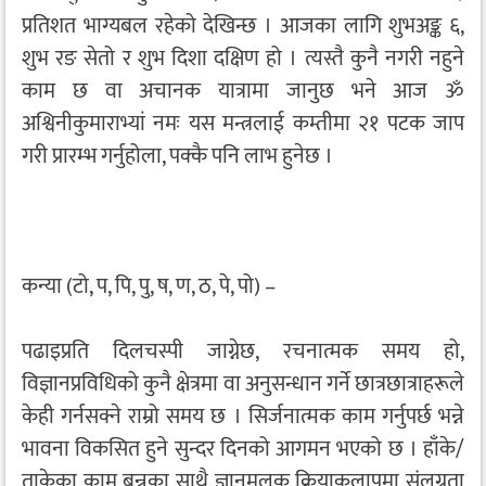
प्रतिशत भाग्यबल रहेको देखिन्छ । आजका लागि शुभअङ्क ६,
शुभ रङ सेतो र शुभ दिशा दक्षिण हो । त्यस्तै कुनै नगरी नहुने
काम छ वा अचानक यात्रामा जानुछ भने आज ॐ
अश्विनीकुमाराभ्यां नमः यस मन्त्रलाई कम्तीमा २१ पटक जाप
गरी प्रारम्भ गर्नुहोला, पक्कै पनि लाभ हुनेछ ।
कन्या (टो, प, पि, पु, ष, ण, ठ, पे, पो) –
पढाइप्रति दिलचस्पी जाग्नेछ, रचनात्मक समय हो,
विज्ञानप्रविधिको कुनै क्षेत्रमा वा अनुसन्धान गर्ने छात्रछात्राहरूले
केही गर्नसक्ने राम्रो समय छ । सिर्जनात्मक काम गर्नुपर्छ भन्ने
भावना विकसित हुने सुन्दर दिनको आगमन भएको छ । हाँके/
ताकेका काम बन्नुका साथै ज्ञानमूलक क्रियाकलापमा संलग्नता