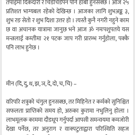
तपाईंमा दिकदारी र चिडचिडेपन पनि हाबी हुनसक्छ । आज २५
प्रतिशत भाग्यबल रहेको देखिन्छ । आजका लागि शुभअङ्क ३,
शुभ रङ सेतो र शुभ दिशा उत्तर हो । त्यस्तै कुनै नगरी नहुने काम
छ वा अचानक यात्रामा जानुछ भने आज ॐ नमःपशुपतये यस
मन्त्रलाई कम्तीमा २१ पटक जाप गरी प्रारम्भ गर्नुहोला, पक्कै
पनि लाभ हुनेछ ।
मीन (दि, दु, थ, झ, ञ, दे, दो, च, चि) –
वरिपरि शत्रुको चंगुल हुनसक्छ, तर मिहिनेत र कर्मको सुनिश्चित
सफलता प्राप्तिको समय हो, अरुका कुरामा नभुलिनु होला ।
लाभमूलक काममा दौडधूप गर्नुपर्दा आपसी समन्वयमा कमजोरी
देखा पर्नेछ, तर अनुराग र वाक्पटुताद्वारा परिस्थिति सहज