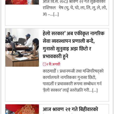
आज वि.सं. २०८३ श्रावण २२ गते शुक्रवारको
राशिफल मेष (चु, चे, चो, ला, लि, लु, ले, लो,
अ) –...[...]
हेलो सरकार’ अब एकीकृत नागरिक
सेवा व्यवस्थापन प्रणाली बन्दै,
गुनासो सुनुवाइ अझ छिटो र
प्रभावकारी हुने
२ दि अगाडी
काठमाडौं । प्रधानमन्त्री तथा मन्त्रिपरिषद्को
कार्यालयले नागरिकका गुनासा छिटो,
पारदर्शी र प्रभावकारी रूपमा सम्बोधन गर्न
‘हेलो सरकार’ लाई स्तरोन्नति गरी...[...]
आज श्रावण २१ गते बिहीवारको