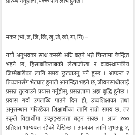
प्रारम्भ गर्नुहोला, पक्कै पनि लाभ हुनेछ ।
मकर (भो, ज, जि, खि, खु, खे, खो, गा, गि) –
नयाँ अनुभवका साथ कसरी अघि बढ्ने भन्ने चिन्तामा केन्द्रित
भइने छ, हिसाबकिताबको लेखाजोखा र व्यवस्थापकीय
जिम्मेबारीका लागि समय छुट्याउनु पर्ने हुन्छ । आफन्त र
प्रियजनसँग भेटघाट हुनाले आनन्दित भइने छ, जीवनसाथीलाई
प्रसन्न तुल्याउने प्रयास गर्नुहोस्, प्रसन्नतामा अझ बृद्धि हुनेछ ।
प्रयास गर्दा उपलब्धि पाउने दिन हो, उच्चशिक्षाका तथा
अनुसन्धान गरिरहेका शिक्षार्थीका लागि राम्रो समय छ, तर
स्कूले विद्यार्थीमा उच्छृङ्खलता बढ्न सक्छ । आज १००
प्रतिशत भाग्यबल रहेको देखिन्छ । आजका लागि शुभअङ्क १,