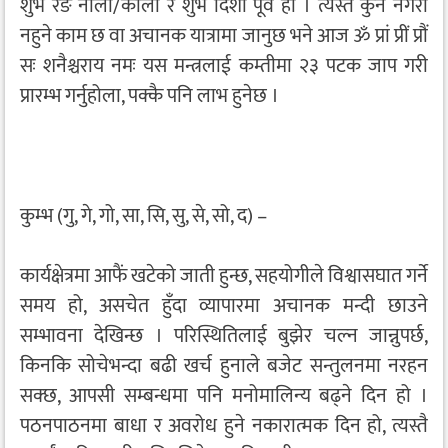
शुभ रङ नीलो/कालो र शुभ दिशा पूर्व हो । त्यस्तै कुनै नगरी
नहुने काम छ वा अचानक यात्रामा जानुछ भने आज ॐ प्रां प्रीं प्रौं
सः शनैश्चराय नमः यस मन्त्रलाई कम्तीमा २३ पटक जाप गरी
प्रारम्भ गर्नुहोला, पक्कै पनि लाभ हुनेछ ।
कुम्भ (गु, गे, गो, सा, सि, सु, से, सो, द) –
कार्यक्षेत्रमा आफैं खटेको जाती हुन्छ, सहयोगीले विश्वासघात गर्ने
समय हो, असचेत हुँदा व्यापारमा अचानक मन्दी छाउने
सम्भावना देखिन्छ । परिस्थितिलाई बुझेर चल्न जान्नुपर्छ,
किनकि सोचेभन्दा बढी खर्च हुनाले बजेट सन्तुलनमा नरहन
सक्छ, आपसी सम्बन्धमा पनि मनोमालिन्य बढ्ने दिन हो ।
पठनपाठनमा बाधा र अवरोध हुने नकारात्मक दिन हो, त्यस्तै