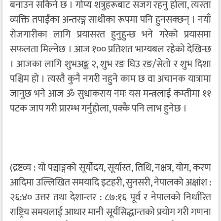
बनाउन सकिने छ । गोप्य शत्रुहरूबाट सजग रहनु होला, त्यस्ता
व्यक्ति तपाईंका अन्तरङ्ग साथीका रूपमा पनि हुनसक्छन् । नयाँ
रोजगारीका लागि प्रयासरत हुनुहुन्छ भने गरेको प्रयासमा
सफलता मिल्नेछ । आज १०० प्रतिशत भाग्यबल रहेको देखिन्छ
। आजका लागि शुभअङ्क २, शुभ रङ घिउ रङ/सेतो र शुभ दिशा
पश्चिम हो । त्यस्तै कुनै नगरी नहुने काम छ वा अचानक यात्रामा
जानुछ भने आज ॐ सुधाकराय नमः यस मन्त्रलाई कम्तीमा ११
पटक जाप गरी प्रारम्भ गर्नुहोला, पक्कै पनि लाभ हुनेछ ।
(द्रष्टव्य : यो पञ्चाङ्गको सूर्योदय, सूर्यास्त, तिथि, नक्षत्र, योग, करण
आदिमा उल्लिखित समयादि इटहरी, सुनसरी, नेपालको अक्षांश :
२६:४० उत्तर तथा देशान्तर : ८७:१६ पूर्व र नेपालको निर्धारित
राष्ट्रिय समयलाई आधार मानी सूर्यसिद्धान्तको प्रयोग गरी गणना