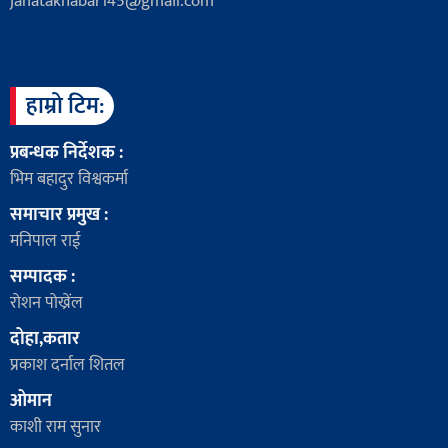
janatakhabar145@gmail.com
हाम्रो टिम:
प्रबन्धक निर्देशक :
भिम बहादुर विश्वकर्मा
समाचार प्रमुख :
मनिपाल राई
सम्पादक :
रोशन पोख्रेंल
दोहा,कतार
प्रकाश दर्नाल शितल
ओमान
काशी राम सुनार