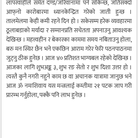
लापरवाहीले समेत दण्ड/जरिवानामा पर्न सकिन्छ, जतिसक्दो
आफ्‌नो कारोबारमा ध्यानकेन्द्रित गरेको जाती हुन्छ ।
तालमेलमा केही कमी रहने दिन हो । सकेसम्म हरेक व्यवहारमा
ठूलाबडाको मर्यादा र सम्मानप्रति सचेतता अपनाउनु आवश्यक
देखिन्छ । महत्त्वहीन र बेकारका काममा समय नबिताउनु होला,
बरु मन स्थिर छैन भने एकछिन आराम गरेर फेरि पठनपाठनमा
जुट्नु ठीक हुनेछ । आज ४० प्रतिशत भाग्यबल रहेको देखिन्छ ।
आजका लागि शुभअङ्क ३, शुभ रङ सेतो र शुभ दिशा उत्तर हो ।
त्यस्तै कुनै नगरी नहुने काम छ वा अचानक यात्रामा जानुछ भने
आज ॐ नमःशिवाय यस मन्त्रलाई कम्तीमा २१ पटक जाप गरी
प्रारम्भ गर्नुहोला, पक्कै पनि लाभ हुनेछ ।