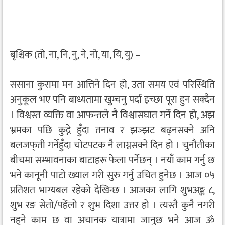
बृश्चिक (तो, ना, नि, नु, ने, नो, या, यि, यु) –
ससाना कुरामा मन आत्तिने दिन हो, उता समय एवं परिस्थिति
अनुकूल भए पनि बाध्यतामा खुम्चनु पर्दा इच्छा पूरा हुन सक्दैन
। विश्वस्त व्यक्ति वा आफन्तले नै विश्वासघात गर्ने दिन हो, अझ
भ्रमका पछि कुद्ने हुँदा तनाव र झञ्झट बढ्नसक्ने अनि
बलजफ्‌ती गर्नेहुँदा चोटपटक नै लाग्नसक्ने दिन हो । चुनौतीका
बीचमा सम्भावनाका बाटाहरू फेला पर्नेछन् । नयाँ काम गर्नु छ
भने कानूनी पाटो ख्याल गरी सुरु गर्नु उचित हुनेछ । आज ०५
प्रतिशत भाग्यबल रहेको देखिन्छ । आजका लागि शुभअङ्क ८,
शुभ रङ सेतो/पहेंलो र शुभ दिशा उत्तर हो । त्यस्तै कुनै नगरी
नहुने काम छ वा अचानक यात्रामा जानुछ भने आज ॐ