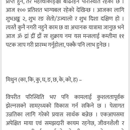
प्राप्त हुने, तर महत्त्वाकाङ्क्षा बढिरहने परिस्थिति रहेको छ ।
आज १०० प्रतिशत भाग्यबल रहेको देखिन्छ । आजका लागि
शुभअङ्क २, शुभ रङ सेतो/उज्यालो र शुभ दिशा दक्षिण हो ।
त्यस्तै कुनै नगरी नहुने काम छ वा अचानक यात्रामा जानुछ भने
आज ॐ द्रां द्रीं द्रौं सः शुक्राय नमः यस मन्त्रलाई कम्तीमा ११
पटक जाप गरी प्रारम्भ गर्नुहोला, पक्कै पनि लाभ हुनेछ ।
मिथुन (का, कि, कु, घ, ङ, छ, के, को, ह) –
विपरीत परिस्थिति भए पनि कामलाई कुशलतापूर्वक
झेल्नसक्ने सामर्‌थ्यको विकास गर्न सकिने छ । पेसागत
उन्नतिका लागि गरेको प्रयास सार्थक बन्नेछ । एकआपसमा
अपेक्षित माया एवं समझदारी कायम रहनेछ, जीवनशैली र