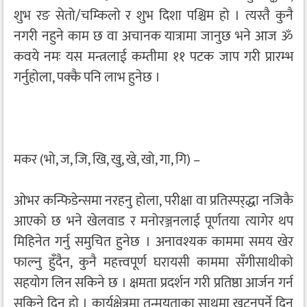
शुभ रङ सेतो/चम्किलो र शुभ दिशा पश्चिम हो । त्यस्तै कुनै
नगरी नहुने काम छ वा अचानक यात्रामा जानुछ भने आज ॐ
कवये नमः यस मन्त्रलाई कम्तीमा ११ पटक जाप गरी प्रारम्भ
गर्नुहोला, पक्कै पनि लाभ हुनेछ ।
मकर (भो, ज, जि, खि, खु, खे, खो, गा, गि) –
ओभर कन्फिडेन्समा नरहनु होला, परीक्षा वा प्रतिस्पर्‌द्धा नजिकै
आएको छ भने खेलवाड र मनोरञ्जनलाई पूर्णतया त्यागेर थप
मिहिनेत गर्नु समुचित हुनेछ । अनावश्यक काममा समय खेर
फाल्नु हुँदैन, कुनै महत्त्वपूर्ण घरायसी काममा सँगीसाथीको
सहयोग लिन सकिने छ । क्षमता प्रदर्शन गरी प्रतिष्ठा आर्जन गर्न
सकिने दिन हो । कार्यक्षेत्रमा तन्मयताका साथमा खट्नुपर्ने दिन