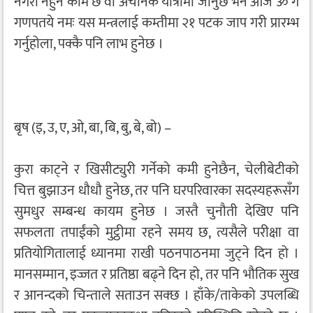
नगरी नहुने काम छ वा अचानक यात्रामा जानुछ भने आज ॐ गं
गणपतये नमः यस मन्त्रलाई कम्तीमा २१ पटक जाप गरी प्रारम्भ
गर्नुहोला, पक्कै पनि लाभ हुनेछ ।
बृष (इ, उ, ए, ओ, बा, बि, बु, बे, बो) –
कुरा काट्ने र खिसीट्युरी गर्नेको कमी हुनेछैन, चेलीबेटीको
चित्त बुझाउन धौधौ हुनेछ, तर पनि घरपरिवारका सदस्यहरूसँग
सुमधुर सम्बन्ध कायम हुनेछ । जस्तै चुनौती देखिए पनि
सफलता तपाईंको मुट्ठीमा रहने समय छ, त्यसैले परीक्षा वा
प्रतियोगितालाई ध्यानमा राखी पठनपाठनमा जुट्ने दिन हो ।
मानसम्मान, इज्जत र प्रतिष्ठा बढ्ने दिन हो, तर पनि भौतिक सुख
र आनन्दको चिन्ताले सताउन सक्छ । हाँके/ताकेको उपलब्धि