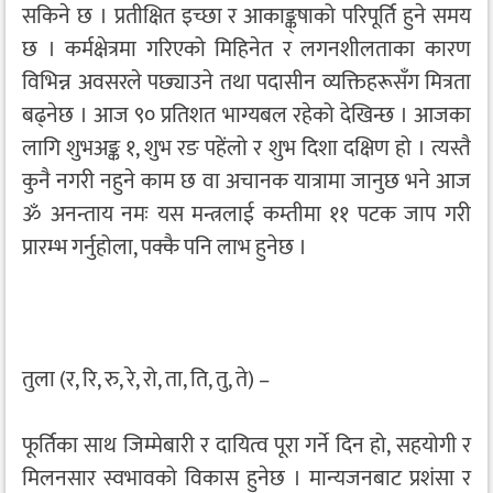
सकिने छ । प्रतीक्षित इच्छा र आकाङ्क्‌षाको परिपूर्ति हुने समय
छ । कर्मक्षेत्रमा गरिएको मिहिनेत र लगनशीलताका कारण
विभिन्न अवसरले पछ्याउने तथा पदासीन व्यक्तिहरूसँग मित्रता
बढ्नेछ । आज ९० प्रतिशत भाग्यबल रहेको देखिन्छ । आजका
लागि शुभअङ्क १, शुभ रङ पहेंलो र शुभ दिशा दक्षिण हो । त्यस्तै
कुनै नगरी नहुने काम छ वा अचानक यात्रामा जानुछ भने आज
ॐ अनन्ताय नमः यस मन्त्रलाई कम्तीमा ११ पटक जाप गरी
प्रारम्भ गर्नुहोला, पक्कै पनि लाभ हुनेछ ।
तुला (र, रि, रु, रे, रो, ता, ति, तु, ते) –
फूर्तिका साथ जिम्मेबारी र दायित्व पूरा गर्ने दिन हो, सहयोगी र
मिलनसार स्वभावको विकास हुनेछ । मान्यजनबाट प्रशंसा र