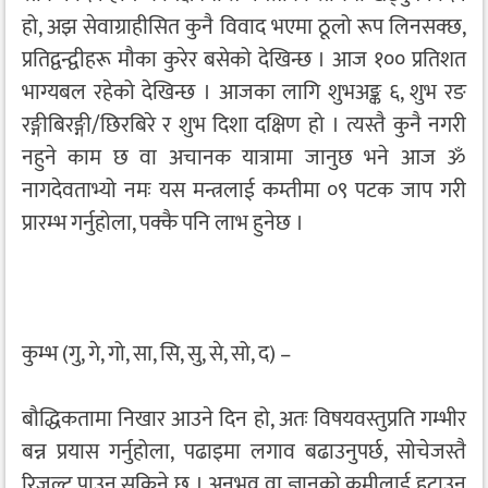
हो, अझ सेवाग्राहीसित कुनै विवाद भएमा ठूलो रूप लिनसक्छ,
प्रतिद्वन्द्वीहरू मौका कुरेर बसेको देखिन्छ । आज १०० प्रतिशत
भाग्यबल रहेको देखिन्छ । आजका लागि शुभअङ्क ६, शुभ रङ
रङ्गीबिरङ्गी/छिरबिरे र शुभ दिशा दक्षिण हो । त्यस्तै कुनै नगरी
नहुने काम छ वा अचानक यात्रामा जानुछ भने आज ॐ
नागदेवताभ्यो नमः यस मन्त्रलाई कम्तीमा ०९ पटक जाप गरी
प्रारम्भ गर्नुहोला, पक्कै पनि लाभ हुनेछ ।
कुम्भ (गु, गे, गो, सा, सि, सु, से, सो, द) –
बौद्धिकतामा निखार आउने दिन हो, अतः विषयवस्तुप्रति गम्भीर
बन्न प्रयास गर्नुहोला, पढाइमा लगाव बढाउनुपर्छ, सोचेजस्तै
रिजल्ट पाउन सकिने छ । अनुभव वा ज्ञानको कमीलाई हटाउन