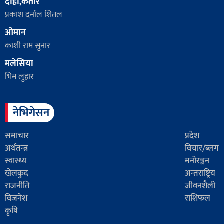
दोहा,कतार
प्रकाश दर्नाल शितल
ओमान
काशी राम सुनार
मलेसिया
भिम लुहार
नेभिगेसन
समाचार
प्रदेश
अर्थतन्त्र
विचार/ब्लग
स्वास्थ्य
मनोरञ्जन
खेलकुद
अन्तराष्ट्रिय
राजनीति
जीवनशैली
विजनेश
राशिफल
कृषि