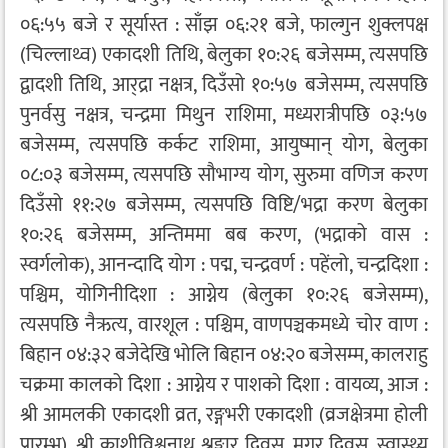
०६:५५ बजे र सूर्यास्त : साँझ ०६:२१ बजे, फाल्गुन शुक्लपक्ष
(चिल्लाथ्व) एकादशी तिथि, बेलुका १०:२६ बजेसम्म, त्यसपछि
द्वादशी तिथि, आर्‌द्रा नक्षत्र, दिउँसो १०:५७ बजेसम्म, त्यसपछि
पुनर्वसु नक्षत्र, चन्द्रमा मिथुन राशिमा, मध्यरात्रीपछि ०३:५७
बजेसम्म, त्यसपछि कर्कट राशिमा, आयुष्मान् योग, बेलुका
०८:०३ बजेसम्म, त्यसपछि सौभाग्य योग, सुरुमा वणिज करण
दिउँसो ११:२७ बजेसम्म, त्यसपछि विष्टि/भद्रा करण बेलुका
१०:२६ बजेसम्म, अन्तिममा बब करण, (भद्राको वास :
स्वर्गलोक), आनन्दादि योग : पद्म, चन्द्रवर्ण : पहेंलो, चन्द्रदिशा :
पश्चिम, योगिनीदिशा : आग्नेय (बेलुका १०:२६ बजेसम्म),
त्यसपछि नैऋत्य, वारशूल : पश्चिम, वाणपञ्चकमध्ये चोर वाण :
बिहान ०४:३२ बजेदेखि भोलि बिहान ०४:२० बजेसम्म, कालराहु
चक्रमा कालको दिशा : आग्नेय र पाशको दिशा : वायव्य, आज :
श्री आमलकी एकादशी व्रत, रङ्गभरी एकादशी (व्रजक्षेत्रमा होली
प्रारम्भ), श्री काशीविश्वनाथ श्रृङ्गार दिवस, मगर दिवस, स्वास्थ्य