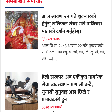
समबन्धित समाचार
आज श्रावण २२ गते शुक्रवारको
हेर्नुस् राशिफल सेयर गरी पाथिभरा
माताको दर्शन गर्नुहोस्।
६ ण्टा अगाडी
आज वि.सं. २०८३ श्रावण २२ गते शुक्रवारको
राशिफल मेष (चु, चे, चो, ला, लि, लु, ले, लो,
अ) –...[...]
हेलो सरकार’ अब एकीकृत नागरिक
सेवा व्यवस्थापन प्रणाली बन्दै,
गुनासो सुनुवाइ अझ छिटो र
प्रभावकारी हुने
२२ ण्टा अगाडी