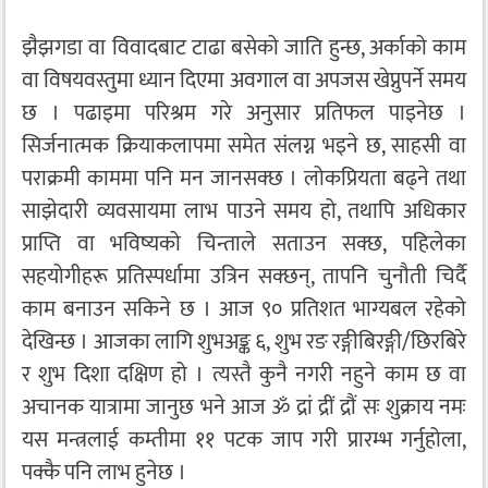
झैझगडा वा विवादबाट टाढा बसेको जाति हुन्छ, अर्काको काम
वा विषयवस्तुमा ध्यान दिएमा अवगाल वा अपजस खेप्नुपर्ने समय
छ । पढाइमा परिश्रम गरे अनुसार प्रतिफल पाइनेछ ।
सिर्जनात्मक क्रियाकलापमा समेत संलग्न भइने छ, साहसी वा
पराक्रमी काममा पनि मन जानसक्छ । लोकप्रियता बढ्ने तथा
साझेदारी व्यवसायमा लाभ पाउने समय हो, तथापि अधिकार
प्राप्ति वा भविष्यको चिन्ताले सताउन सक्छ, पहिलेका
सहयोगीहरू प्रतिस्पर्धामा उत्रिन सक्छन्, तापनि चुनौती चिर्दै
काम बनाउन सकिने छ । आज ९० प्रतिशत भाग्यबल रहेको
देखिन्छ । आजका लागि शुभअङ्क ६, शुभ रङ रङ्गीबिरङ्गी/छिरबिरे
र शुभ दिशा दक्षिण हो । त्यस्तै कुनै नगरी नहुने काम छ वा
अचानक यात्रामा जानुछ भने आज ॐ द्रां द्रीं द्रौं सः शुक्राय नमः
यस मन्त्रलाई कम्तीमा ११ पटक जाप गरी प्रारम्भ गर्नुहोला,
पक्कै पनि लाभ हुनेछ ।