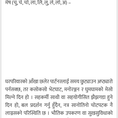
मेष (चु, चे, चो, ला, लि, लु, ले, लो, अ) –
घरपरिवारको आँखा छलेर पार्टनरलाई समय छुट्याउन अप्ठ्यारो
पर्नसक्छ, तर कसोकसो भेटघाट, मनोरञ्जन र घुमघामको मेसो
मिल्ने दिन हो । सहकर्मी साथी वा सहयोगीसित झैझगडा हुने
दिन हो, बल प्रदर्शन गर्नु हुँदैन, नत्र सानोतिनो चोटपटक नै
लाग्नसक्ने परिस्थिति छ । भौतिक उपकरण वा सुखसुविधाको