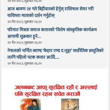
२० चैत्र २०८२, शुक्रबार ०६:२०
आज श्रावण २१ गते बिहीवारको हेर्नुस् राशिफल सेयर गरी
पाथिभरा माताको दर्शन गर्नुहोस्
२० चैत्र २०८२, शुक्रबार ०६:२०
परियार मित्रता समाज कतारको ‘विशेष सांस्कृतिक कार्यक्रम
आगामी शुक्रबार हुने…
२० चैत्र २०८२, शुक्रबार ०६:२०
नेपालको चर्चित ब्याण्ड ‘केहार एण्ड द लुङ्गा’ साङीतिक प्रस्तुतिको
लागि पहिलो पटक कतार आउँदै…. ​
२० चैत्र २०८२, शुक्रबार ०६:२०