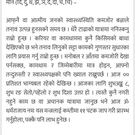
मीन (दि, दु, थ, झ, ञ, दे, दो, च, चि) –
आफ्‌नै वा आत्मीय जनको स्वास्थ्यस्थिति कमजोर बन्नाले
तनाव उत्पन्न हुनसक्ने समय छ । धेरै टाढाको यात्रामा ननिस्कनु
राम्रो हुन्छ । करियर वा कामधाममा कुनै किसिमको बाधा
देखिएको छ भने तनाव लिनुको सट्टा कामको गुणस्तर सुधारका
लागि प्रयास गर्नु राम्रो हुन्छ । मनोबल र आँतमा कमजोरी देखा
पर्नसक्छ, कामधाम र जिम्मेबारीमा मात्र होइन, आफ्नो
तन्दुरुस्ती र स्वास्थ्यपक्षको पनि ख्याल राख्नुपर्छ । आज ००
प्रतिशत भाग्यबल रहेको देखिन्छ । आजका लागि शुभअङ्क ८,
शुभ रङ सेतो/पहेंलो र शुभ दिशा उत्तर हो । त्यस्तै कुनै नगरी
नहुने काम छ वा अचानक यात्रामा जानुछ भने आज ॐ
धर्मराजाय नमः यस मन्त्रलाई कम्तीमा ११ पटक जाप गरी प्रारम्भ
गर्नुहोला, पक्कै पनि लाभ हुनेछ ।