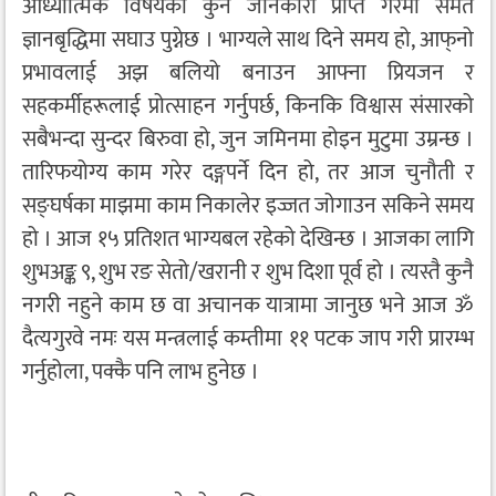
आध्यात्मिक विषयको कुनै जानकारी प्राप्त गरेमा समेत
ज्ञानबृद्धिमा सघाउ पुग्नेछ । भाग्यले साथ दिने समय हो, आफ्‌नो
प्रभावलाई अझ बलियो बनाउन आफ्ना प्रियजन र
सहकर्मीहरूलाई प्रोत्साहन गर्नुपर्छ, किनकि विश्वास संसारको
सबैभन्दा सुन्दर बिरुवा हो, जुन जमिनमा होइन मुटुमा उम्रन्छ ।
तारिफयोग्य काम गरेर दङ्गपर्ने दिन हो, तर आज चुनौती र
सङ्घर्षका माझमा काम निकालेर इज्जत जोगाउन सकिने समय
हो । आज १५ प्रतिशत भाग्यबल रहेको देखिन्छ । आजका लागि
शुभअङ्क ९, शुभ रङ सेतो/खरानी र शुभ दिशा पूर्व हो । त्यस्तै कुनै
नगरी नहुने काम छ वा अचानक यात्रामा जानुछ भने आज ॐ
दैत्यगुरवे नमः यस मन्त्रलाई कम्तीमा ११ पटक जाप गरी प्रारम्भ
गर्नुहोला, पक्कै पनि लाभ हुनेछ ।