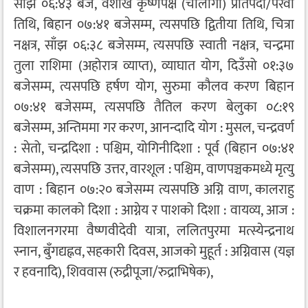
साँझ ०६:४३ बजे, वैशाख कृष्णपक्ष (चौलागा) प्रतिपदा/परेवा
तिथि, बिहान ०७:४१ बजेसम्म, त्यसपछि द्वितीया तिथि, चित्रा
नक्षत्र, साँझ ०६:३८ बजेसम्म, त्यसपछि स्वाती नक्षत्र, चन्द्रमा
तुला राशिमा (अहोरात्र व्याप्त), व्याघात योग, दिउँसो ०१:३७
बजेसम्म, त्यसपछि हर्षण योग, सुरुमा कौलव करण बिहान
०७:४१ बजेसम्म, त्यसपछि तैतिल करण बेलुका ०८:१९
बजेसम्म, अन्तिममा गर करण, आनन्दादि योग : मुसल, चन्द्रवर्ण
: सेतो, चन्द्रदिशा : पश्चिम, योगिनीदिशा : पूर्व (बिहान ०७:४१
बजेसम्म), त्यसपछि उत्तर, वारशूल : पश्चिम, वाणपञ्चकमध्ये मृत्यु
वाण : बिहान ०७:२० बजेसम्म त्यसपछि अग्नि वाण, कालराहु
चक्रमा कालको दिशा : आग्नेय र पाशको दिशा : वायव्य, आज :
विशालनगरमा वैष्णवीदेवी यात्रा, ललितपुरमा मत्स्येन्द्रनाथ
स्नान, बुँगद्यह्नव, सहकारी दिवस, आजको मुहूर्त : अग्निवास (यज्ञ
र हवनादि), शिववास (रुद्रीपूजा/रुद्राभिषेक),