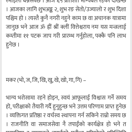
रमाइलो बन्नसक्छ । आज ६५ प्रतिशत भाग्यबल रहेको देखिन्छ
। आजका लागि शुभअङ्क २, शुभ रङ सेतो/उज्यालो र शुभ दिशा
पश्चिम हो । त्यस्तै कुनै नगरी नहुने काम छ वा अचानक यात्रामा
जानुछ भने आज ॐ ह्रीं श्रीं क्लीं वित्तेश्वराय नमः यस मन्त्रलाई
कम्तीमा ११ पटक जाप गरी प्रारम्भ गर्नुहोला, पक्कै पनि लाभ
हुनेछ ।
मकर (भो, ज, जि, खि, खु, खे, खो, गा, गि) –
भाग्य भरोसामा रहने होइन, स्वयं आफूलाई विश्वास गर्ने समय
हो, परीक्षाको तैयारी गर्दै हुनुहुन्छ भने उत्तम परिणाम प्राप्त हुनेछ
। व्यक्तिगत प्रतिष्ठा र वर्चस्व स्थापना गर्न सकिने राम्रो समय छ
। राजनीति वा समाजसेवा नै तपाईंको कार्यक्षेत्र हो भने त