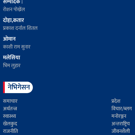
सम्पादक :
रोशन पोख्रेंल
दोहा,कतार
प्रकाश दर्नाल शितल
ओमान
काशी राम सुनार
मलेसिया
भिम लुहार
नेभिगेसन
समाचार
प्रदेश
अर्थतन्त्र
विचार/ब्लग
स्वास्थ्य
मनोरञ्जन
खेलकुद
अन्तराष्ट्रिय
राजनीति
जीवनशैली