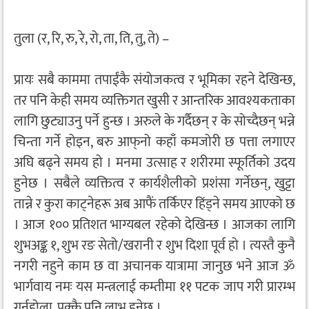
तुला (र, रि, रु, रे, रो, ता, ति, तु, ते) –
प्रायः सबै काममा तपाईंकै संयोजकत्व र भूमिका रहने देखिन्छ,
तर पनि केही समय व्यक्तिगत खुसी र आन्तरिक आवश्यकताका
लागि छुट्याउनु पर्ने हुन्छ । अरुले के गर्दैछन् र के सोच्दैछन् भन्ने
चिन्ता गर्ने होइन, बरु आफ्‌नो कहाँ कमजोरी छ पत्ता लगाएर
अघि बढ्ने समय हो । मनमा उत्साह र शरीरमा स्फूर्तिको उदय
हुनेछ । सबैले व्यक्तित्व र कार्यशैलीको प्रशंसा गर्नेछन्, खुट्टा
तान्ने र कुरा काट्नेहरू अब आफैं तर्किएर हिंड्ने समय आएको छ
। आज १०० प्रतिशत भाग्यबल रहेको देखिन्छ । आजका लागि
शुभअङ्क १, शुभ रङ सेतो/खरानी र शुभ दिशा पूर्व हो । त्यस्तै कुनै
नगरी नहुने काम छ वा अचानक यात्रामा जानुछ भने आज ॐ
भार्गवाय नमः यस मन्त्रलाई कम्तीमा ११ पटक जाप गरी प्रारम्भ
गर्नुहोला, पक्कै पनि लाभ हुनेछ ।