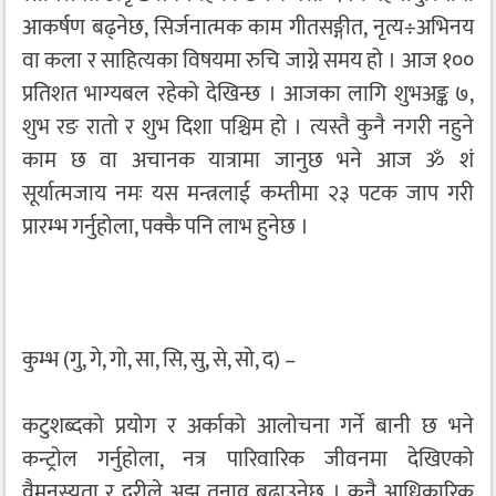
आकर्षण बढ्नेछ, सिर्जनात्मक काम गीतसङ्गीत, नृत्य÷अभिनय
वा कला र साहित्यका विषयमा रुचि जाग्ने समय हो । आज १००
प्रतिशत भाग्यबल रहेको देखिन्छ । आजका लागि शुभअङ्क ७,
शुभ रङ रातो र शुभ दिशा पश्चिम हो । त्यस्तै कुनै नगरी नहुने
काम छ वा अचानक यात्रामा जानुछ भने आज ॐ शं
सूर्यात्मजाय नमः यस मन्त्रलाई कम्तीमा २३ पटक जाप गरी
प्रारम्भ गर्नुहोला, पक्कै पनि लाभ हुनेछ ।
कुम्भ (गु, गे, गो, सा, सि, सु, से, सो, द) –
कटुशब्दको प्रयोग र अर्काको आलोचना गर्ने बानी छ भने
कन्ट्रोल गर्नुहोला, नत्र पारिवारिक जीवनमा देखिएको
वैमनस्यता र दूरीले अझ तनाव बढाउनेछ । कुनै आधिकारिक