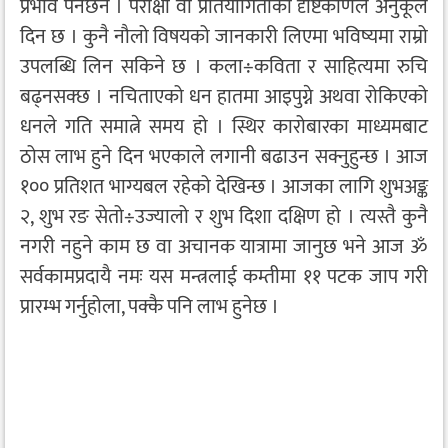
प्रभाव पर्नेछैन । परीक्षा वा प्रतियोगिताका दृष्टिकोणले अनुकूल
दिन छ । कुनै नौलो विषयको जानकारी लिएमा भविष्यमा राम्रो
उपलब्धि लिन सकिने छ । कला÷कविता र साहित्यमा रुचि
बढ्नसक्छ । नचिताएको धन हातमा आइपुग्ने अथवा रोकिएको
धनले गति समात्ने समय हो । स्थिर कारोबारका माध्यमबाट
ठोस लाभ हुने दिन भएकाले लगानी बढाउन सक्नुहुन्छ । आज
१०० प्रतिशत भाग्यबल रहेको देखिन्छ । आजका लागि शुभअङ्क
२, शुभ रङ सेतो÷उज्यालो र शुभ दिशा दक्षिण हो । त्यस्तै कुनै
नगरी नहुने काम छ वा अचानक यात्रामा जानुछ भने आज ॐ
सर्वकामप्रदायै नमः यस मन्त्रलाई कम्तीमा ११ पटक जाप गरी
प्रारम्भ गर्नुहोला, पक्कै पनि लाभ हुनेछ ।