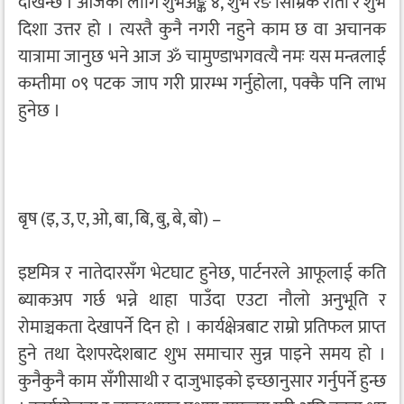
देखिन्छ । आजका लागि शुभअङ्क ४, शुभ रङ सिम्रिक रातो र शुभ
दिशा उत्तर हो । त्यस्तै कुनै नगरी नहुने काम छ वा अचानक
यात्रामा जानुछ भने आज ॐ चामुण्डाभगवत्यै नमः यस मन्त्रलाई
कम्तीमा ०९ पटक जाप गरी प्रारम्भ गर्नुहोला, पक्कै पनि लाभ
हुनेछ ।
बृष (इ, उ, ए, ओ, बा, बि, बु, बे, बो) –
इष्टमित्र र नातेदारसँग भेटघाट हुनेछ, पार्टनरले आफूलाई कति
ब्याकअप गर्छ भन्ने थाहा पाउँदा एउटा नौलो अनुभूति र
रोमाञ्चकता देखापर्ने दिन हो । कार्यक्षेत्रबाट राम्रो प्रतिफल प्राप्त
हुने तथा देशपरदेशबाट शुभ समाचार सुन्न पाइने समय हो ।
कुनैकुनै काम सँगीसाथी र दाजुभाइको इच्छानुसार गर्नुपर्ने हुन्छ