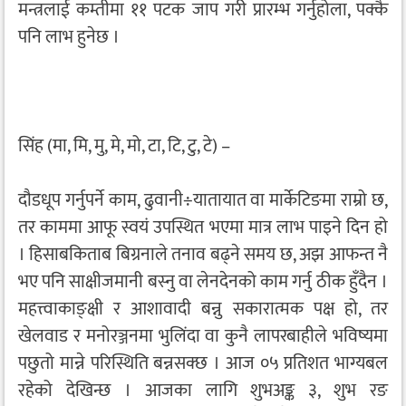
मन्त्रलाई कम्तीमा ११ पटक जाप गरी प्रारम्भ गर्नुहोला, पक्कै
पनि लाभ हुनेछ ।
सिंह (मा, मि, मु, मे, मो, टा, टि, टु, टे) –
दौडधूप गर्नुपर्ने काम, ढुवानी÷यातायात वा मार्केटिङमा राम्रो छ,
तर काममा आफू स्वयं उपस्थित भएमा मात्र लाभ पाइने दिन हो
। हिसाबकिताब बिग्रनाले तनाव बढ्ने समय छ, अझ आफन्त नै
भए पनि साक्षीजमानी बस्नु वा लेनदेनको काम गर्नु ठीक हुँदैन ।
महत्त्वाकाङ्क्षी र आशावादी बन्नु सकारात्मक पक्ष हो, तर
खेलवाड र मनोरञ्जनमा भुलिंदा वा कुनै लापरबाहीले भविष्यमा
पछुतो मान्ने परिस्थिति बन्नसक्छ । आज ०५ प्रतिशत भाग्यबल
रहेको देखिन्छ । आजका लागि शुभअङ्क ३, शुभ रङ