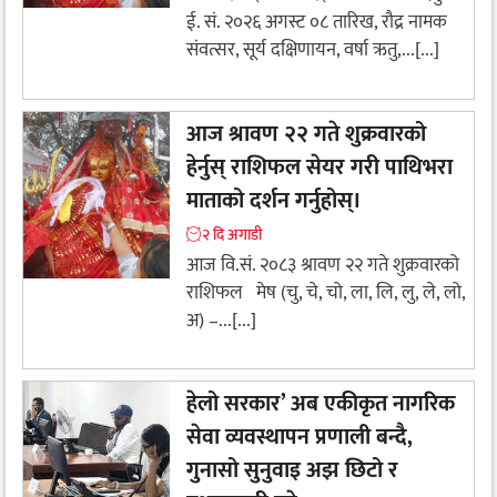
ई. सं. २०२६ अगस्ट ०८ तारिख, रौद्र नामक
संवत्सर, सूर्य दक्षिणायन, वर्षा ऋतु,...[...]
आज श्रावण २२ गते शुक्रवारको
हेर्नुस् राशिफल सेयर गरी पाथिभरा
माताको दर्शन गर्नुहोस्।
२ दि अगाडी
आज वि.सं. २०८३ श्रावण २२ गते शुक्रवारको
राशिफल मेष (चु, चे, चो, ला, लि, लु, ले, लो,
अ) –...[...]
हेलो सरकार’ अब एकीकृत नागरिक
सेवा व्यवस्थापन प्रणाली बन्दै,
गुनासो सुनुवाइ अझ छिटो र