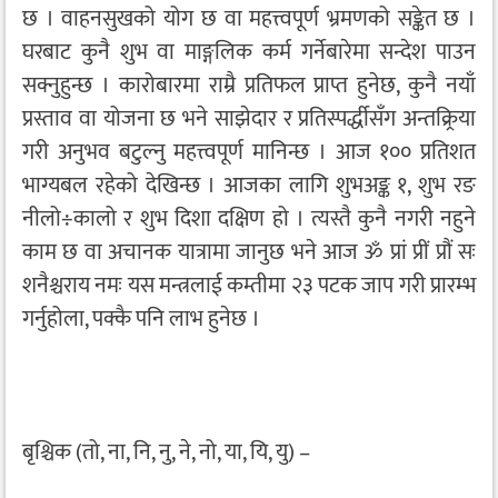
छ । वाहनसुखको योग छ वा महत्त्वपूर्ण भ्रमणको सङ्केत छ ।
घरबाट कुनै शुभ वा माङ्गलिक कर्म गर्नेबारेमा सन्देश पाउन
सक्नुहुन्छ । कारोबारमा राम्रै प्रतिफल प्राप्त हुनेछ, कुनै नयाँ
प्रस्ताव वा योजना छ भने साझेदार र प्रतिस्पर्द्धीसँग अन्तक्र्रिया
गरी अनुभव बटुल्नु महत्त्वपूर्ण मानिन्छ । आज १०० प्रतिशत
भाग्यबल रहेको देखिन्छ । आजका लागि शुभअङ्क १, शुभ रङ
नीलो÷कालो र शुभ दिशा दक्षिण हो । त्यस्तै कुनै नगरी नहुने
काम छ वा अचानक यात्रामा जानुछ भने आज ॐ प्रां प्रीं प्रौं सः
शनैश्चराय नमः यस मन्त्रलाई कम्तीमा २३ पटक जाप गरी प्रारम्भ
गर्नुहोला, पक्कै पनि लाभ हुनेछ ।
बृश्चिक (तो, ना, नि, नु, ने, नो, या, यि, यु) –