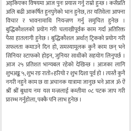
अड्किएका विषयमा आज पुनः प्रयास गर्नु राम्रो हुन्छ । कसैप्रति
अलि बढी आकर्षित हुनपुगेको भान हुनेछ, तर यतिवेला आफ्ना
विचार र भावनामाथि नियन्त्रण गर्नु समुचित हुनेछ ।
बुद्धिकौशलको प्रयोग गरी चलाखीपूर्वक काम गर्दा अतिरिक्त
पैसा हातलागी हुनेछ । बुद्धिकौशल अर्थात् ट्रिकको प्रयोग गरी
सफलता कमाउने दिन हो, समस्यामूलक कुनै काम छन् भने
सिनियर स्टाफको होइन, जुनियर साथीको सहयोग लिनुपर्छ ।
आज २५ प्रतिशत भाग्यबल रहेको देखिन्छ । आजका लागि
शुभअङ्क ५, शुभ रङ रातो÷हरियो र शुभ दिशा पूर्व हो । त्यस्तै कुनै
नगरी नहुने काम छ वा अचानक यात्रामा जानुछ भने आज ॐ ऐं
श्रीं श्रीं बुधाय नमः यस मन्त्रलाई कम्तीमा ०८ पटक जाप गरी
प्रारम्भ गर्नुहोला, पक्कै पनि लाभ हुनेछ ।