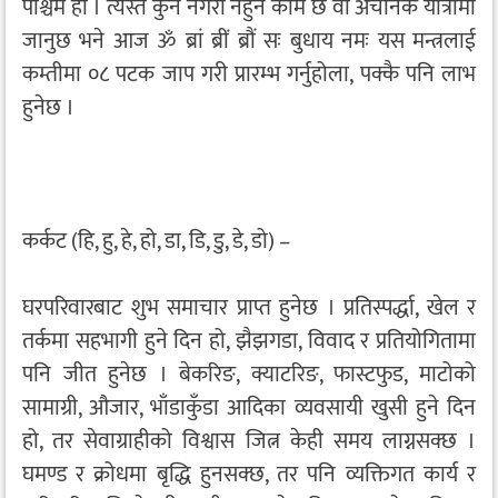
पश्चिम हो । त्यस्तै कुनै नगरी नहुने काम छ वा अचानक यात्रामा
जानुछ भने आज ॐ ब्रां ब्रीं ब्रौं सः बुधाय नमः यस मन्त्रलाई
कम्तीमा ०८ पटक जाप गरी प्रारम्भ गर्नुहोला, पक्कै पनि लाभ
हुनेछ ।
कर्कट (हि, हु, हे, हो, डा, डि, डु, डे, डो) –
घरपरिवारबाट शुभ समाचार प्राप्त हुनेछ । प्रतिस्पर्द्धा, खेल र
तर्कमा सहभागी हुने दिन हो, झैझगडा, विवाद र प्रतियोगितामा
पनि जीत हुनेछ । बेकरिङ, क्याटरिङ, फास्टफुड, माटोको
सामाग्री, औजार, भाँडाकुँडा आदिका व्यवसायी खुसी हुने दिन
हो, तर सेवाग्राहीको विश्वास जित्न केही समय लाग्नसक्छ ।
घमण्ड र क्रोधमा बृद्धि हुनसक्छ, तर पनि व्यक्तिगत कार्य र