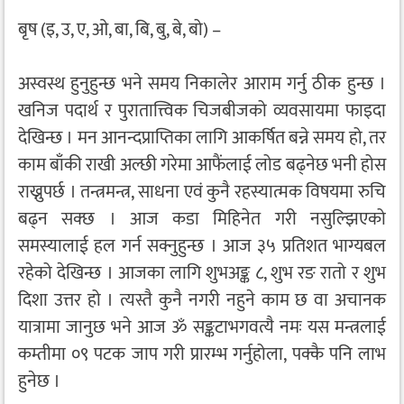
बृष (इ, उ, ए, ओ, बा, बि, बु, बे, बो) –
अस्वस्थ हुनुहुन्छ भने समय निकालेर आराम गर्नु ठीक हुन्छ ।
खनिज पदार्थ र पुरातात्त्विक चिजबीजको व्यवसायमा फाइदा
देखिन्छ । मन आनन्दप्राप्तिका लागि आकर्षित बन्ने समय हो, तर
काम बाँकी राखी अल्छी गरेमा आफैंलाई लोड बढ्नेछ भनी होस
राख्नुपर्छ । तन्त्रमन्त्र, साधना एवं कुनै रहस्यात्मक विषयमा रुचि
बढ्न सक्छ । आज कडा मिहिनेत गरी नसुल्झिएको
समस्यालाई हल गर्न सक्नुहुन्छ । आज ३५ प्रतिशत भाग्यबल
रहेको देखिन्छ । आजका लागि शुभअङ्क ८, शुभ रङ रातो र शुभ
दिशा उत्तर हो । त्यस्तै कुनै नगरी नहुने काम छ वा अचानक
यात्रामा जानुछ भने आज ॐ सङ्कटाभगवत्यै नमः यस मन्त्रलाई
कम्तीमा ०९ पटक जाप गरी प्रारम्भ गर्नुहोला, पक्कै पनि लाभ
हुनेछ ।