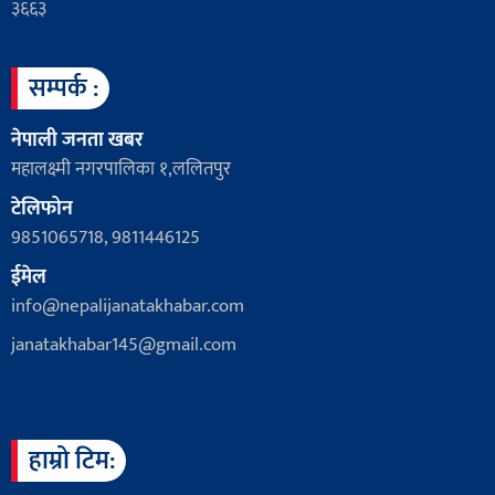
३६६३
सम्पर्क :
नेपाली जनता खबर
महालक्ष्मी नगरपालिका १,ललितपुर
टेलिफोन
9851065718, 9811446125
ईमेल
info@nepalijanatakhabar.com
janatakhabar145@gmail.com
हाम्रो टिम: