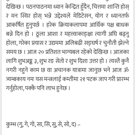
देखिन्छ । पठनपाठनमा ध्यान केन्द्रित हुँदैन, चित्तमा शान्ति होस्
र मन स्थिर होस् भन्ने उद्देश्यले मेडिटेसन, योग र ध्यानतर्फ
आकर्षित हुनुपर्छ । हरेक क्रियाकलापमा आर्थिक पक्ष बाधक
बन्ने दिन हो । ठूला आशा र महत्त्वाकाङ्क्षा त्यागी अघि बढ्नु
होला, गरेका प्रयास र उद्यममा अलिबढी सङ्घर्ष र चुनौती झेल्ने
समय छ । आज २० प्रतिशत भाग्यबल रहेको देखिन्छ । आजका
लागि शुभअङ्क ३, शुभ रङ सेतो र शुभ दिशा उत्तर हो । त्यस्तै कुनै
नगरी नहुने काम छ वा अचानक यात्रामा जानुछ भने आज ॐ
त्र्यम्बकाय नमः यस मन्त्रलाई कम्तीमा २१ पटक जाप गरी प्रारम्भ
गर्नुहोला, पक्कै पनि लाभ हुनेछ ।
कुम्भ (गु, गे, गो, सा, सि, सु, से, सो, द) –