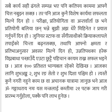
सबै कार्य सही ढंगले सम्पन्न भए पनि कतिपय काममा आफ्नै
चित्त नबुझ्न सक्छ । तर पनि आज कुनै विशेष कार्यमा सफलता
मिल्ने दिन हो । परीक्षा, प्रतियोगिता वा अन्तर्वार्ता छ भने
प्रतियोगी बलिया छन् भन्ने बुझी अझ धेरै मिहिनेत र प्रयास
गर्नुपर्ने दिन हो । जुनियर स्टाफ वा सँगीसाथीको क्रियाकलापले
तपाईंको चिन्ता बढ्नसक्छ, तथापि आफ्नो क्षमता र
प्रतिभाअनुसार अवसर मिल्ने दिन हो, उन्नतिपथका हरेक
विघ्नबाधा पन्छाउँदै एउटा छुट्टै पहिचान कायम राख्न सफल भइने
छ । आज १०० प्रतिशत भाग्यबल रहेको देखिन्छ । आजका
लागि शुभअङ्क २, शुभ रङ सेतो र शुभ दिशा पश्चिम हो । त्यस्तै
कुनै नगरी नहुने काम छ वा अचानक यात्रामा जानुछ भने आज
ॐ गङ्गाधराय नमः यस मन्त्रलाई कम्तीमा २१ पटक जाप गरी
प्रारम्भ गर्नुहोला, पक्कै पनि लाभ हुनेछ ।