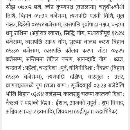
साँझ ०७:०२ बजे, ज्येष्ठ कृष्णपक्ष (वछलागा) चतुर्थी÷चौथी
तिथि, बिहान ०५:३० बजेसम्म, त्यसपछि पञ्चमी तिथि, मूल
नक्षत्र, दिउँसो ०१:५१ बजेसम्म, त्यसपछि पूर्वाषाढा नक्षत्र, चन्द्रमा
धनु राशिमा (अहोरात्र व्याप्त), सिद्धि योग, मध्यरात्रीपूर्व ११:२४
बजेसम्म, त्यसपछि साध्य योग, सुरुमा बालब करण बिहान
०५:३० बजेसम्म, त्यसपछि कौलव करण साँझ ०६:२५
बजेसम्म, अन्तिममा तैतिल करण, आनन्दादि योग : ध्वज,
चन्द्रवर्ण : पहेंलो, चन्द्रदिशा : पूर्व, योगिनीदिशा : नैऋत्य (बिहान
०५:३० बजेसम्म), त्यसपछि दक्षिण, वारशूल : उत्तर,
वाणपञ्चकमध्ये नृप (राज) वाण : सूर्योदयपूर्व ०२:२३ बजेदेखि
भोलि बिहान ०३:१४ बजेसम्म, कालराहु चक्रमा कालको दिशा :
नैऋत्य र पाशको दिशा : ईशान, आजको मुहूर्त : शुभ विवाह,
अग्निवास (यज्ञ र हवनादि), शिववास (रुद्रीपूजा÷रुद्राभिषेक)