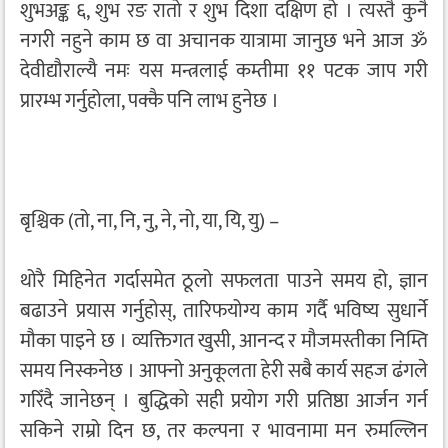
शुभअङ्क ६, शुभ रङ रातो र शुभ दिशा दक्षिण हो । त्यस्तै कुनै
नगरी नहुने काम छ वा अचानक यात्रामा जानुछ भने आज ॐ
देवीद्यौराल्यै नमः यस मन्त्रलाई कम्तीमा ११ पटक जाप गरी
प्रारम्भ गर्नुहोला, पक्कै पनि लाभ हुनेछ ।
बृश्चिक (तो, ना, नि, नु, ने, नो, या, यि, यु) –
थोरै मिहिनेत गर्दासमेत ठूलो सफलता पाउने समय हो, ज्ञान
बढाउने प्रयास गर्नुहोस्, तारिफयोग्य काम गर्दै भविष्य सुधार्ने
मौका पाइने छ । व्यक्तिगत खुसी, आनन्द र मौजमस्तीका निम्ति
समय निस्कनेछ । आफ्नो अनुकूलता हेरी सबै कार्य सहज ढंगले
गरिँदै जानेछन् । बुद्धिको सही प्रयोग गरी प्रतिष्ठा आर्जन गर्न
सकिने राम्रो दिन छ, तर कल्पना र भावनामा मन रुमल्लिन