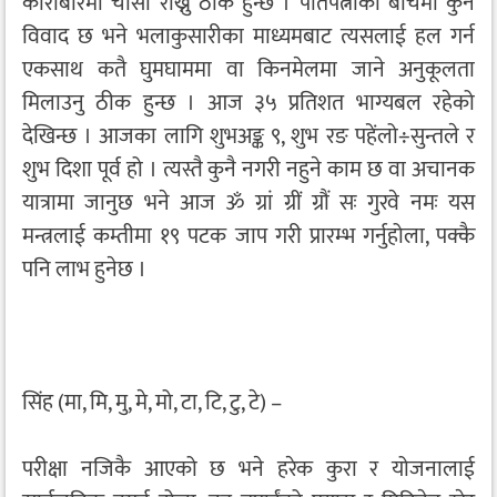
कारोबारमा चासो राख्नु ठीक हुन्छ । पतिपत्नीका बीचमा कुनै
विवाद छ भने भलाकुसारीका माध्यमबाट त्यसलाई हल गर्न
एकसाथ कतै घुमघाममा वा किनमेलमा जाने अनुकूलता
मिलाउनु ठीक हुन्छ । आज ३५ प्रतिशत भाग्यबल रहेको
देखिन्छ । आजका लागि शुभअङ्क ९, शुभ रङ पहेंलो÷सुन्तले र
शुभ दिशा पूर्व हो । त्यस्तै कुनै नगरी नहुने काम छ वा अचानक
यात्रामा जानुछ भने आज ॐ ग्रां ग्रीं ग्रौं सः गुरवे नमः यस
मन्त्रलाई कम्तीमा १९ पटक जाप गरी प्रारम्भ गर्नुहोला, पक्कै
पनि लाभ हुनेछ ।
सिंह (मा, मि, मु, मे, मो, टा, टि, टु, टे) –
परीक्षा नजिकै आएको छ भने हरेक कुरा र योजनालाई