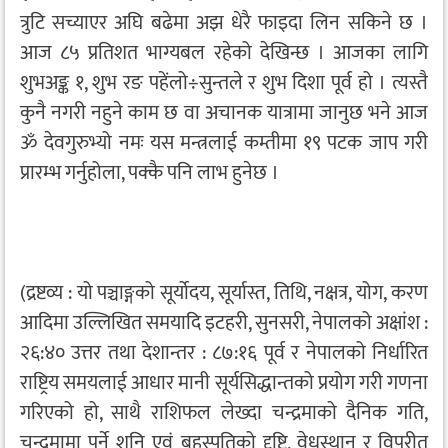
त्रुटि सच्याएर अघि बढेमा अझ धेरै फाइदा लिन सकिने छ ।
आज ८५ प्रतिशत भाग्यबल रहेको देखिन्छ । आजका लागि
शुभअङ्क १, शुभ रङ पहेंलो÷सुन्तले र शुभ दिशा पूर्व हो । त्यस्तै
कुनै नगरी नहुने काम छ वा अचानक यात्रामा जानुछ भने आज
ॐ देवगुरुभ्यो नमः यस मन्त्रलाई कम्तीमा १९ पटक जाप गरी
प्रारम्भ गर्नुहोला, पक्कै पनि लाभ हुनेछ ।
(द्रष्टव्य : यो पञ्चाङ्गको सूर्योदय, सूर्यास्त, तिथि, नक्षत्र, योग, करण
आदिमा उल्लिखित समयादि इटहरी, सुनसरी, नेपालको अक्षांश :
२६:४० उत्तर तथा देशान्तर : ८७:१६ पूर्व र नेपालको निर्धारित
राष्ट्रिय समयलाई आधार मानी सूर्यसिद्धान्तको प्रयोग गरी गणना
गरिएको हो, साथै राशिफल लेख्दा चन्द्रमाको दैनिक गति,
चन्द्रमामा पर्ने शनि एवं बृहस्पतिको दृष्टि, वेधस्थान र विपरीत