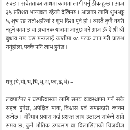
सक्छ । सचेतताका साथमा काममा लागी पर्नु ठीक हुन्छ । आज
३५ प्रतिशत भाग्यबल रहेको देखिन्छ । आजका लागि शुभअङ्क
५, शुभ रङ रातो÷हरियो र शुभ दिशा पूर्व हो । त्यस्तै कुनै नगरी
नहुने काम छ वा अचानक यात्रामा जानुछ भने आज ॐ ऐं श्रीं श्रीं
बुधाय नमः यस मन्त्रलाई कम्तीमा ०८ पटक जाप गरी प्रारम्भ
गर्नुहोला, पक्कै पनि लाभ हुनेछ ।
धनु (ये, यो, भ, भि, भु, ध, फा, ढ, भे) –
लवपार्टनर र घरपरिवारका लागि समय व्यवस्थापन गर्न सके
सहज हुनेछ, अपेक्षित माया, विश्वास एवं समझदारी कायम
रहनेछ । थोरैमात्र प्रयास गर्दा प्रशस्त लाभ उठाउन सकिने राम्रो
समय छ, कुनै भौतिक उपकरण वा विलासिताको चिजबीज