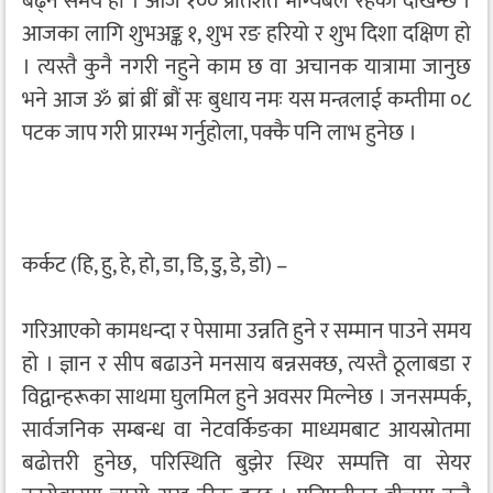
बढ्ने समय हो । आज १०० प्रतिशत भाग्यबल रहेको देखिन्छ ।
आजका लागि शुभअङ्क १, शुभ रङ हरियो र शुभ दिशा दक्षिण हो
। त्यस्तै कुनै नगरी नहुने काम छ वा अचानक यात्रामा जानुछ
भने आज ॐ ब्रां ब्रीं ब्रौं सः बुधाय नमः यस मन्त्रलाई कम्तीमा ०८
पटक जाप गरी प्रारम्भ गर्नुहोला, पक्कै पनि लाभ हुनेछ ।
कर्कट (हि, हु, हे, हो, डा, डि, डु, डे, डो) –
गरिआएको कामधन्दा र पेसामा उन्नति हुने र सम्मान पाउने समय
हो । ज्ञान र सीप बढाउने मनसाय बन्नसक्छ, त्यस्तै ठूलाबडा र
विद्वान्हरूका साथमा घुलमिल हुने अवसर मिल्नेछ । जनसम्पर्क,
सार्वजनिक सम्बन्ध वा नेटवर्किङका माध्यमबाट आयस्रोतमा
बढोत्तरी हुनेछ, परिस्थिति बुझेर स्थिर सम्पत्ति वा सेयर