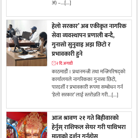
अ) –...[...]
हेलो सरकार’ अब एकीकृत नागरिक
सेवा व्यवस्थापन प्रणाली बन्दै,
गुनासो सुनुवाइ अझ छिटो र
प्रभावकारी हुने
२ दि अगाडी
काठमाडौं । प्रधानमन्त्री तथा मन्त्रिपरिषद्को
कार्यालयले नागरिकका गुनासा छिटो,
पारदर्शी र प्रभावकारी रूपमा सम्बोधन गर्न
‘हेलो सरकार’ लाई स्तरोन्नति गरी...[...]
आज श्रावण २१ गते बिहीवारको
हेर्नुस् राशिफल सेयर गरी पाथिभरा
माताको दर्शन गर्नुहोस्