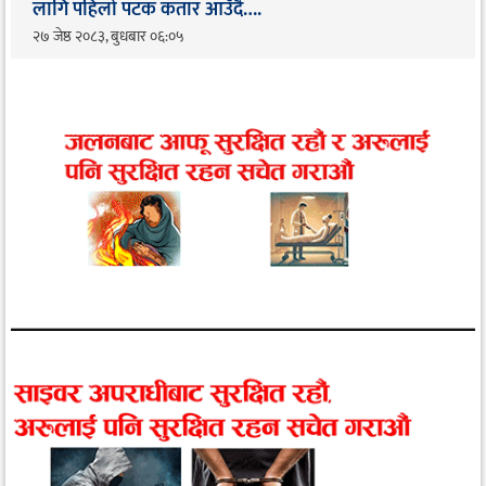
लागि पहिलो पटक कतार आउँदै…. ​
२७ जेष्ठ २०८३, बुधबार ०६:०५