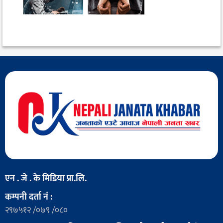
एन . जे . के मिडिया प्रा.लि.
कम्पनी दर्ता नं :
२९७५१२ /०७९ /०८०