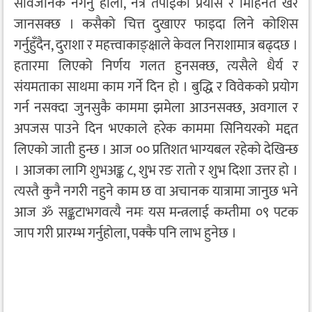
सार्वजनिक नगर्नु होला, नत्र तपाईंको प्रयास र मिहिनेत खेर
जानसक्छ । कसैको चित्त दुखाएर फाइदा लिने कोशिस
गर्नुहुँदैन, दुराशा र महत्त्वाकाङ्क्षाले केवल निराशामात्र बढ्दछ ।
हतारमा लिएको निर्णय गलत हुनसक्छ, त्यसैले धैर्य र
संयमताका साथमा काम गर्ने दिन हो । बुद्धि र विवेकको प्रयोग
गर्न नसक्दा जुनसुकै काममा झमेला आउनसक्छ, अवगाल र
अपजस पाउने दिन भएकाले हरेक काममा सिनियरको मद्दत
लिएको जाती हुन्छ । आज ०० प्रतिशत भाग्यबल रहेको देखिन्छ
। आजका लागि शुभअङ्क ८, शुभ रङ रातो र शुभ दिशा उत्तर हो ।
त्यस्तै कुनै नगरी नहुने काम छ वा अचानक यात्रामा जानुछ भने
आज ॐ सङ्कटाभगवत्यै नमः यस मन्त्रलाई कम्तीमा ०९ पटक
जाप गरी प्रारम्भ गर्नुहोला, पक्कै पनि लाभ हुनेछ ।