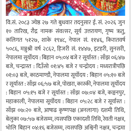
वि.सं. २०८३ ज्येष्ठ २७ गते बुधवार तदनुसार ई. सं. २०२६ जुन
१० तारिख, रौद्र नामक संवत्सर, सूर्य उत्तरायण, गृष्म ऋतु,
कलिगत ५१२७, शाके १९४८, नेपाल सं. ११४६, किरातवर्ष
५०८६, मञ्जुश्री वर्ष २८६२, हिजरी सं. १४४७, इटहरी, सुनसरी,
नेपालमा सूर्योदय : बिहान ०५:०४ बजे र सूर्यास्त : साँझ ०६:४७
बजे, चन्द्रास्त : दिउँसो ०१:४५ बजे र चन्द्रोदय : मध्यरात्रीपछि
०१:०३ बजे, काठमाण्डौ, नेपालमा सूर्योदय : बिहान ०५:१० बजे
र सूर्यास्त : साँझ ०६:५७ बजे, पोखरा, कास्की, नेपालमा सूर्योदय
: बिहान ०५:१५ बजे र सूर्यास्त : साँझ ०७:०४ बजे, कञ्चनपुर,
महाकाली, नेपालमा सूर्योदय : बिहान ०५:२८ बजे र सूर्यास्त :
साँझ ०७:२० बजे, आषाढ कृष्णपक्ष (अनलागा) दशमी तिथि,
बेलुका ०७:५७ बजेसम्म, त्यसपछि एकादशी तिथि, रेवती नक्षत्र,
भोलि बिहान ०४:१६ बजेसम्म, त्यसपछि अश्विनी नक्षत्र, चन्द्रमा