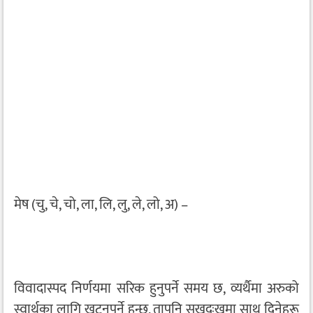
मेष (चु, चे, चो, ला, लि, लु, ले, लो, अ) –
विवादास्पद निर्णयमा सरिक हुनुपर्ने समय छ, व्यर्थैमा अरुको
स्वार्थका लागि खट्नुपर्ने हुन्छ, तापनि सुखदुःखमा साथ दिनेहरू