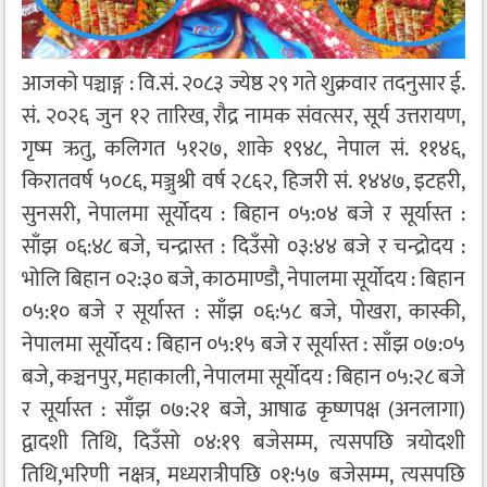
आजको पञ्चाङ्ग : वि.सं. २०८३ ज्येष्ठ २९ गते शुक्रवार तदनुसार ई.
सं. २०२६ जुन १२ तारिख, रौद्र नामक संवत्सर, सूर्य उत्तरायण,
गृष्म ऋतु, कलिगत ५१२७, शाके १९४८, नेपाल सं. ११४६,
किरातवर्ष ५०८६, मञ्जुश्री वर्ष २८६२, हिजरी सं. १४४७, इटहरी,
सुनसरी, नेपालमा सूर्योदय : बिहान ०५:०४ बजे र सूर्यास्त :
साँझ ०६:४८ बजे, चन्द्रास्त : दिउँसो ०३:४४ बजे र चन्द्रोदय :
भोलि बिहान ०२:३० बजे, काठमाण्डौ, नेपालमा सूर्योदय : बिहान
०५:१० बजे र सूर्यास्त : साँझ ०६:५८ बजे, पोखरा, कास्की,
नेपालमा सूर्योदय : बिहान ०५:१५ बजे र सूर्यास्त : साँझ ०७:०५
बजे, कञ्चनपुर, महाकाली, नेपालमा सूर्योदय : बिहान ०५:२८ बजे
र सूर्यास्त : साँझ ०७:२१ बजे, आषाढ कृष्णपक्ष (अनलागा)
द्वादशी तिथि, दिउँसो ०४:१९ बजेसम्म, त्यसपछि त्रयोदशी
तिथि,भरिणी नक्षत्र, मध्यरात्रीपछि ०१:५७ बजेसम्म, त्यसपछि