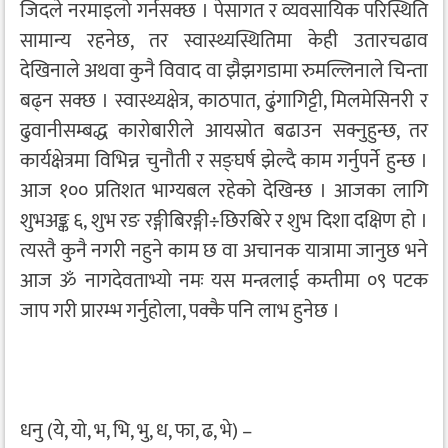
जिदले नरमाइलो गर्नसक्छ । पेसागत र व्यवसायिक परिस्थिति
सामान्य रहनेछ, तर स्वास्थ्यस्थितिमा केही उतारचढाव
देखिनाले अथवा कुनै विवाद वा झैझगडामा रुमल्लिनाले चिन्ता
बढ्न सक्छ । स्वास्थ्यक्षेत्र, काठपात, ढुंगागिट्टी, मिलमेसिनरी र
ढुवानीसम्बद्ध कारोबारीले आयस्रोत बढाउन सक्नुहुन्छ, तर
कार्यक्षेत्रमा विभिन्न चुनौती र सङ्घर्ष झेल्दै काम गर्नुपर्ने हुन्छ ।
आज १०० प्रतिशत भाग्यबल रहेको देखिन्छ । आजका लागि
शुभअङ्क ६, शुभ रङ रङ्गीबिरङ्गी÷छिरबिरे र शुभ दिशा दक्षिण हो ।
त्यस्तै कुनै नगरी नहुने काम छ वा अचानक यात्रामा जानुछ भने
आज ॐ नागदेवताभ्यो नमः यस मन्त्रलाई कम्तीमा ०९ पटक
जाप गरी प्रारम्भ गर्नुहोला, पक्कै पनि लाभ हुनेछ ।
धनु (ये, यो, भ, भि, भु, ध, फा, ढ, भे) –