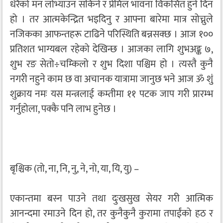
धेरैको मन लोभ्याउन सकिने र प्रेमिल भावना विकसित हुने दिन
हो । तर आत्मकेन्द्रित भइदिनु र आफ्ना बारेमा मात्र सोच्नुले
नजिकका आफन्तहरू टाढिने परिस्थिति बन्नसक्छ । आज १००
प्रतिशत भाग्यबल रहेको देखिन्छ । आजका लागि शुभअङ्क ७,
शुभ रङ सेतो÷चम्किलो र शुभ दिशा पश्चिम हो । त्यस्तै कुनै
नगरी नहुने काम छ वा अचानक यात्रामा जानुछ भने आज ॐ शुं
शुक्राय नमः यस मन्त्रलाई कम्तीमा ११ पटक जाप गरी प्रारम्भ
गर्नुहोला, पक्कै पनि लाभ हुनेछ ।
बृश्चिक (तो, ना, नि, नु, ने, नो, या, यि, यु) –
एकान्तमा बस्न पाउने तथा दुःखसुख सेयर गरी आत्मिक
आनन्दमा रमाउने दिन हो, तर कुनैकुनै कुरामा तपाईंको हठ र