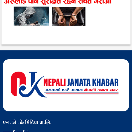
एन . जे . के मिडिया प्रा.लि.