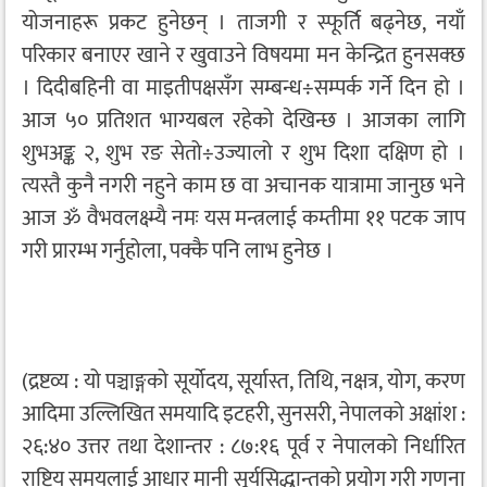
योजनाहरू प्रकट हुनेछन् । ताजगी र स्फूर्ति बढ्नेछ, नयाँ
परिकार बनाएर खाने र खुवाउने विषयमा मन केन्द्रित हुनसक्छ
। दिदीबहिनी वा माइतीपक्षसँग सम्बन्ध÷सम्पर्क गर्ने दिन हो ।
आज ५० प्रतिशत भाग्यबल रहेको देखिन्छ । आजका लागि
शुभअङ्क २, शुभ रङ सेतो÷उज्यालो र शुभ दिशा दक्षिण हो ।
त्यस्तै कुनै नगरी नहुने काम छ वा अचानक यात्रामा जानुछ भने
आज ॐ वैभवलक्ष्म्यै नमः यस मन्त्रलाई कम्तीमा ११ पटक जाप
गरी प्रारम्भ गर्नुहोला, पक्कै पनि लाभ हुनेछ ।
(द्रष्टव्य : यो पञ्चाङ्गको सूर्योदय, सूर्यास्त, तिथि, नक्षत्र, योग, करण
आदिमा उल्लिखित समयादि इटहरी, सुनसरी, नेपालको अक्षांश :
२६:४० उत्तर तथा देशान्तर : ८७:१६ पूर्व र नेपालको निर्धारित
राष्ट्रिय समयलाई आधार मानी सूर्यसिद्धान्तको प्रयोग गरी गणना