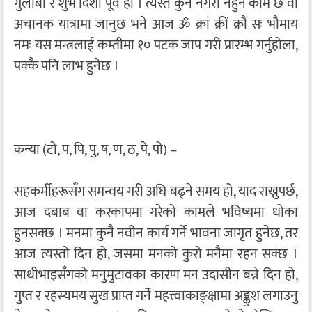
गुलाबी र शुभ दिशा पूर्व हो । त्यस्तै कुनै नगरी नहुने काम छ वा
अचानक यात्रामा जानुछ भने आज ॐ क्रां क्रीं क्रौं सः भौमाय
नमः यस मन्त्रलाई कम्तीमा १० पटक जाप गरी प्रारम्भ गर्नुहोला,
पक्कै पनि लाभ हुनेछ ।
कन्या (टो, प, पि, पु, ष, ण, ठ, पे, पो) –
सहकर्मीहरूसँग समन्वय गरी अघि बढ्ने समय हो, याद राख्नुपर्छ,
आज दबाब वा करकापमा गरेको कामले भविष्यमा धोका
हुनसक्छ । मनमा कुनै नवीन कार्य गर्ने भावना जागृत हुनेछ, तर
आज त्यस्तो दिन हो, जसमा मनको कुरो मनैमा रहन सक्छ ।
साथीभाइसँगको मनुमुटावका कारण मन उदासीन बन्ने दिन हो,
गुप्त र रहस्यमय सुख प्राप्त गर्ने महत्त्वाकाङ्क्षामा अङ्कुश लगाउनु