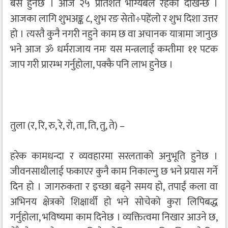
बेस हुनेछ । आज २५ प्रतिशत भाग्यबल रहेको देखिन्छ ।
आजका लागि शुभअङ्क ८, शुभ रङ सेतो÷पहेंलो र शुभ दिशा उत्तर
हो । त्यस्तै कुनै नगरी नहुने काम छ वा अचानक यात्रामा जानुछ
भने आज ॐ धर्मराजाय नमः यस मन्त्रलाई कम्तीमा ११ पटक
जाप गरी प्रारम्भ गर्नुहोला, पक्कै पनि लाभ हुनेछ ।
तुला (र, रि, रु, रे, रो, ता, ति, तु, ते) –
हरेक कामधन्दा र व्यवहारमा सरलताको अनुभूति हुनेछ ।
जीवनसाथीलाई फकाएर कुनै काम निकाल्नु छ भने प्रयास गर्ने
दिन हो । जागरुकता र इच्छा बढ्ने समय हो, तपाईं कला वा
अभिनय क्षेत्रको शिक्षार्थी हो भने सोचेको कुरा लिपिबद्ध
गर्नुहोला, भविष्यमा काम दिनेछ । व्यक्तित्वमा निखार आउने छ,