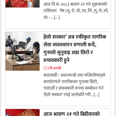
आज वि.सं. २०८३ श्रावण २२ गते शुक्रवारको
राशिफल मेष (चु, चे, चो, ला, लि, लु, ले, लो,
अ) –...[...]
हेलो सरकार’ अब एकीकृत नागरिक
सेवा व्यवस्थापन प्रणाली बन्दै,
गुनासो सुनुवाइ अझ छिटो र
प्रभावकारी हुने
२ दि अगाडी
काठमाडौं । प्रधानमन्त्री तथा मन्त्रिपरिषद्को
कार्यालयले नागरिकका गुनासा छिटो,
पारदर्शी र प्रभावकारी रूपमा सम्बोधन गर्न
‘हेलो सरकार’ लाई स्तरोन्नति गरी...[...]
आज श्रावण २१ गते बिहीवारको