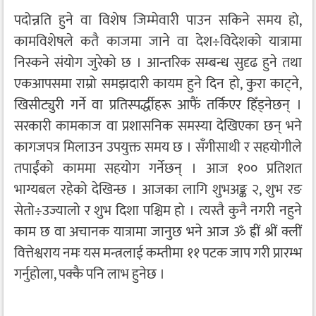
पदोन्नति हुने वा विशेष जिम्मेवारी पाउन सकिने समय हो,
कामविशेषले कतै काजमा जाने वा देश÷विदेशको यात्रामा
निस्कने संयोग जुरेको छ । आन्तरिक सम्बन्ध सुदृढ हुने तथा
एकआपसमा राम्रो समझदारी कायम हुने दिन हो, कुरा काट्ने,
खिसीट्युरी गर्ने वा प्रतिस्पर्द्धीहरू आफैं तर्किएर हिँड्नेछन् ।
सरकारी कामकाज वा प्रशासनिक समस्या देखिएका छन् भने
कागजपत्र मिलाउन उपयुक्त समय छ । सँगीसाथी र सहयोगीले
तपाईंको काममा सहयोग गर्नेछन् । आज १०० प्रतिशत
भाग्यबल रहेको देखिन्छ । आजका लागि शुभअङ्क २, शुभ रङ
सेतो÷उज्यालो र शुभ दिशा पश्चिम हो । त्यस्तै कुनै नगरी नहुने
काम छ वा अचानक यात्रामा जानुछ भने आज ॐ ह्रीं श्रीं क्लीं
वित्तेश्वराय नमः यस मन्त्रलाई कम्तीमा ११ पटक जाप गरी प्रारम्भ
गर्नुहोला, पक्कै पनि लाभ हुनेछ ।