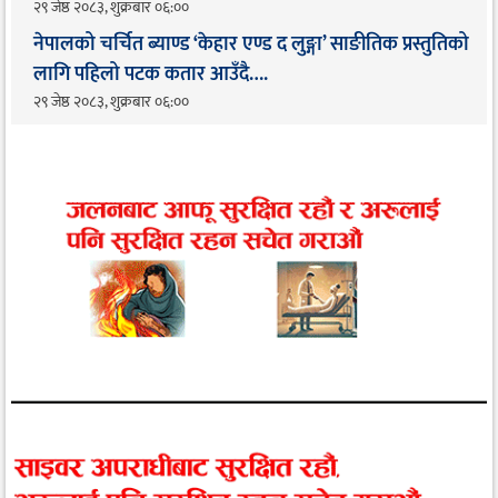
२९ जेष्ठ २०८३, शुक्रबार ०६:००
नेपालको चर्चित ब्याण्ड ‘केहार एण्ड द लुङ्गा’ साङीतिक प्रस्तुतिको
लागि पहिलो पटक कतार आउँदै…. ​
२९ जेष्ठ २०८३, शुक्रबार ०६:००