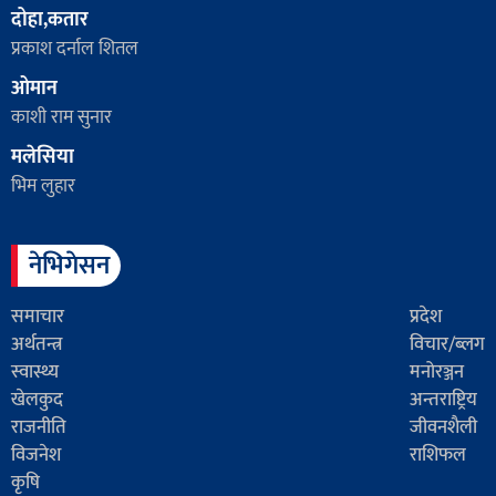
दोहा,कतार
प्रकाश दर्नाल शितल
ओमान
काशी राम सुनार
मलेसिया
भिम लुहार
नेभिगेसन
समाचार
प्रदेश
अर्थतन्त्र
विचार/ब्लग
स्वास्थ्य
मनोरञ्जन
खेलकुद
अन्तराष्ट्रिय
राजनीति
जीवनशैली
विजनेश
राशिफल
कृषि