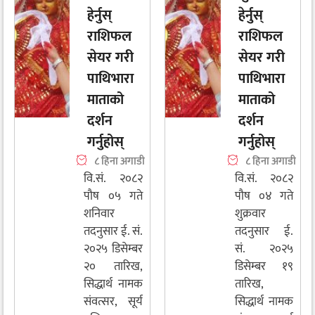
हेर्नुस्
हेर्नुस्
राशिफल
राशिफल
सेयर गरी
सेयर गरी
पाथिभारा
पाथिभारा
माताको
माताको
दर्शन
दर्शन
गर्नुहोस्
गर्नुहोस्
८ हिना अगाडी
८ हिना अगाडी
वि.सं. २०८२
वि.सं. २०८२
पौष ०५ गते
पौष ०४ गते
शनिवार
शुक्रवार
तदनुसार ई. सं.
तदनुसार ई.
२०२५ डिसेम्बर
सं. २०२५
२० तारिख,
डिसेम्बर १९
सिद्धार्थ नामक
तारिख,
संवत्सर, सूर्य
सिद्धार्थ नामक