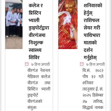
कलेज र
शनिवारको
प्रिस्टिन
हेर्नुस्
भ्याली
राशिफल
ड्राइपोर्टद्वारा
सेयर गरी
वीरगंजमा
पाथिभारा
निःशुल्क
माताको
स्वास्थ्य
दर्शन
शिविर
गर्नुहोस्
७ हिना अगाडी
७ हिना अगाडी
वीरगंज नेशनल
वि.सं. २०८२
मेडिकल कलेज
पौष १२ गते
वीरगंज तथा
शनिवार
प्रिस्टिन भ्याली
तदनुसार ई. सं.
ड्राइपोर्ट
२०२५ डिसेम्बर
वीरगंजको
२७ तारिख,
संयुक्त
सिद्धार्थ नामक