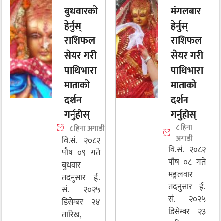
बुधवारको
मंगलबार
हेर्नुस्
हेर्नुस्
राशिफल
राशिफल
सेयर गरी
सेयर गरी
पाथिभारा
पाथिभारा
माताको
माताको
दर्शन
दर्शन
गर्नुहोस्
गर्नुहोस्
८ हिना
८ हिना अगाडी
अगाडी
वि.सं. २०८२
वि.सं. २०८२
पौष ०९ गते
पौष ०८ गते
बुधवार
मङ्गलवार
तदनुसार ई.
तदनुसार ई.
सं. २०२५
सं. २०२५
डिसेम्बर २४
डिसेम्बर २३
तारिख,