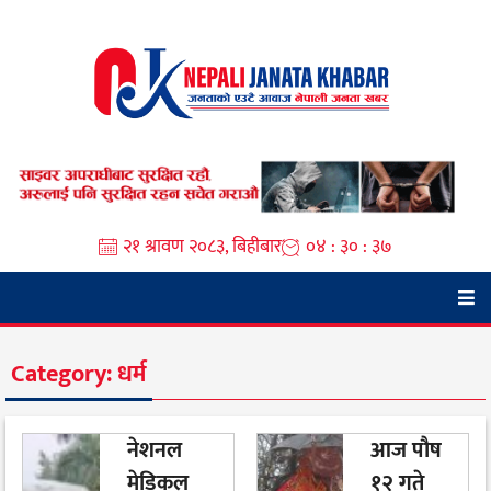
Skip
to
content
२१ श्रावण २०८३, बिहीबार
०४ : ३० : ३७
Category:
धर्म
नेशनल
आज पौष
मेडिकल
१२ गते