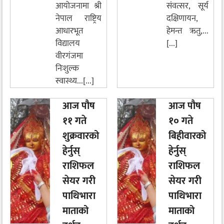
आयोजनामा श्री
संवत्सर, सूर्य
नेपाल राष्ट्रिय
दक्षिणायन,
आधारभूत
हेमन्त ऋतु,...
विद्यालय
[...]
वीरगंजमा
निःशुल्क
स्वास्थ्य...[...]
आज पौष
आज पौष
११ गते
१० गते
शुक्रवारको
बिहीवारको
हेर्नुस्
हेर्नुस्
राशिफल
राशिफल
सेयर गरी
सेयर गरी
पाथिभारा
पाथिभारा
माताको
माताको