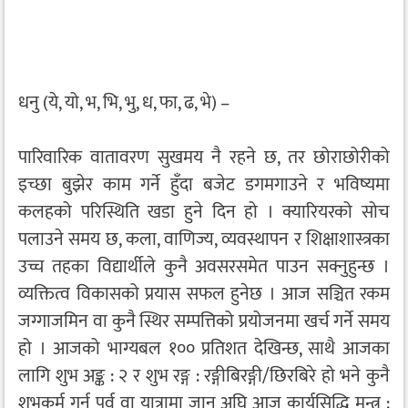
धनु (ये, यो, भ, भि, भु, ध, फा, ढ, भे) –
पारिवारिक वातावरण सुखमय नै रहने छ, तर छोराछोरीको
इच्छा बुझेर काम गर्ने हुँदा बजेट डगमगाउने र भविष्यमा
कलहको परिस्थिति खडा हुने दिन हो । क्यारियरको सोच
पलाउने समय छ, कला, वाणिज्य, व्यवस्थापन र शिक्षाशास्त्रका
उच्च तहका विद्यार्थीले कुनै अवसरसमेत पाउन सक्नुहुन्छ ।
व्यक्तित्व विकासको प्रयास सफल हुनेछ । आज सञ्चित रकम
जग्गाजमिन वा कुनै स्थिर सम्पत्तिको प्रयोजनमा खर्च गर्ने समय
हो । आजको भाग्यबल १०० प्रतिशत देखिन्छ, साथै आजका
लागि शुभ अङ्क : २ र शुभ रङ्ग : रङ्गीबिरङ्गी/छिरबिरे हो भने कुनै
शुभकर्म गर्नु पूर्व वा यात्रामा जानु अघि आज कार्यसिद्धि मन्त्र :