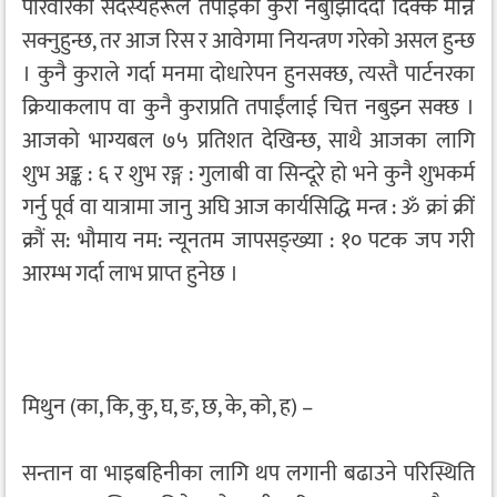
परिवारका सदस्यहरूले तपाईंका कुरा नबुझिदिंदा दिक्क मान्न
सक्नुहुन्छ, तर आज रिस र आवेगमा नियन्त्रण गरेको असल हुन्छ
। कुनै कुराले गर्दा मनमा दोधारेपन हुनसक्छ, त्यस्तै पार्टनरका
क्रियाकलाप वा कुनै कुराप्रति तपाईंलाई चित्त नबुझ्न सक्छ ।
आजको भाग्यबल ७५ प्रतिशत देखिन्छ, साथै आजका लागि
शुभ अङ्क : ६ र शुभ रङ्ग : गुलाबी वा सिन्दूरे हो भने कुनै शुभकर्म
गर्नु पूर्व वा यात्रामा जानु अघि आज कार्यसिद्धि मन्त्र : ॐ क्रां क्रीं
क्रौं स: भौमाय नम: न्यूनतम जापसङ्ख्या : १० पटक जप गरी
आरम्भ गर्दा लाभ प्राप्त हुनेछ ।
मिथुन (का, कि, कु, घ, ङ, छ, के, को, ह) –
सन्तान वा भाइबहिनीका लागि थप लगानी बढाउने परिस्थिति