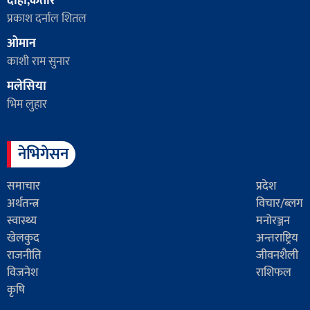
दोहा,कतार
प्रकाश दर्नाल शितल
ओमान
काशी राम सुनार
मलेसिया
भिम लुहार
नेभिगेसन
समाचार
प्रदेश
अर्थतन्त्र
विचार/ब्लग
स्वास्थ्य
मनोरञ्जन
खेलकुद
अन्तराष्ट्रिय
राजनीति
जीवनशैली
विजनेश
राशिफल
कृषि