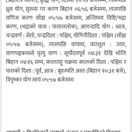
(अहोरात्र व्याप्त), बृद्धि योग, दिउँसो १०:५१ बजेसम्म, त्यसपछि
ध्रुव योग, सुरुमा गर करण बिहान ०६:५६ बजेसम्म, त्यसपछि
वणिज करण साँझ ०५:५७ बजेसम्म, अन्तिममा विष्टि/भद्रा
करण, (भद्राको वास : पाताललोक), आनन्दादि योग : ध्वज,
चन्द्रवर्ण : सेतो, चन्द्रदिशा : पश्चिम, योगिनीदिशा : पश्चिम (साँझ
०५:५७ बजेसम्म), त्यसपछि वायव्य, वारशूल : उत्तर,
वाणपञ्चकमध्ये मृत्यु वाण : सूर्योदयपूर्व ०४:३१ देखि भोलि
बिहान ०४:१६ सम्म, कालराहु चक्रमा कालको दिशा : पश्चिम र
पाशको दिशा : पूर्व, आज : बृहस्पति अस्त (बिहान १०:३१ बजे),
त्रिपुष्कर योग सायं ०५:५७ बजेसम्म