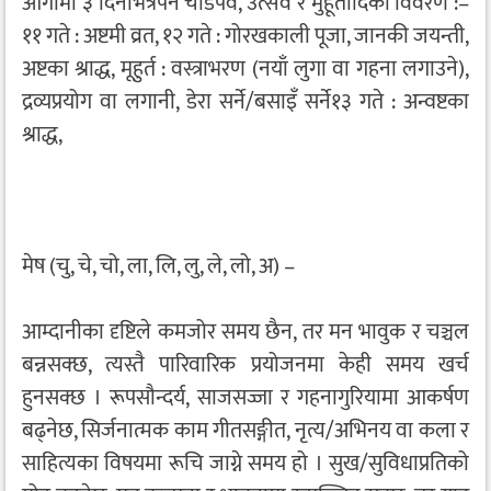
आगामी ३ दिनभित्रपर्ने चाडपर्व, उत्सव र मुहूर्तादिको विवरण :–
११ गते : अष्टमी व्रत, १२ गते : गोरखकाली पूजा, जानकी जयन्ती,
अष्टका श्राद्ध, मूहुर्त : वस्त्राभरण (नयाँ लुगा वा गहना लगाउने),
द्रव्यप्रयोग वा लगानी, डेरा सर्ने/बसाइँ सर्ने१३ गते : अन्वष्टका
श्राद्ध,
मेष (चु, चे, चो, ला, लि, लु, ले, लो, अ) –
आम्दानीका दृष्टिले कमजोर समय छैन, तर मन भावुक र चञ्चल
बन्नसक्छ, त्यस्तै पारिवारिक प्रयोजनमा केही समय खर्च
हुनसक्छ । रूपसौन्दर्य, साजसज्जा र गहनागुरियामा आकर्षण
बढ्नेछ, सिर्जनात्मक काम गीतसङ्गीत, नृत्य/अभिनय वा कला र
साहित्यका विषयमा रूचि जाग्ने समय हो । सुख/सुविधाप्रतिको