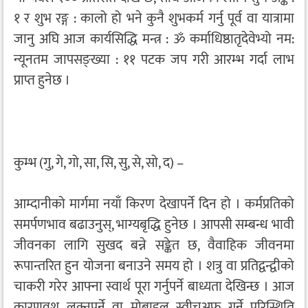
१ र शुभ रङ्ग : कालो हो भने कुनै शुभकर्म गर्नु पूर्व वा यात्रामा
जानु अघि आज कार्यसिद्धि मन्त्र : ॐ कर्माधिष्ठातृदेवेभ्यो नम:
न्यूनतम जापसङ्ख्या : ११ पटक जप गरी आरम्भ गर्दा लाभ
प्राप्त हुनेछ ।
कुम्भ (गु, गे, गो, सा, सि, सु, से, सो, द) –
आम्दानीको मार्गमा नयाँ किरण देखापर्ने दिन हो । कर्मप्रतिको
समर्पणभाव बढाउनुस्, भाग्यबृद्धि हुनेछ । आपसी सम्बन्ध भावी
जीवनका लागि सुखद बन्ने सङ्केत छ, वैवाहिक जीवनमा
रूपान्तरित हुन योजना बनाउने समय हो । शत्रु वा प्रतिद्वन्द्वीको
चाकरी गरेर आफ्ना स्वार्थ पूरा गर्नुपर्ने बाध्यता देखिन्छ । आज
कारणवश लुक्नुपर्ने वा मोबाइल स्वीचअफ गर्ने परिस्थिति