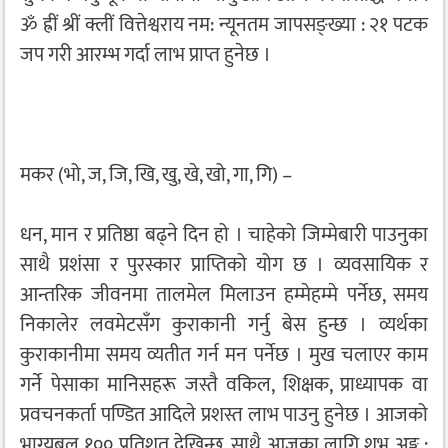
ॐ ह्रीं श्रीं क्लीं वित्तेश्वराय नम: न्यूनतम जापसङ्ख्या : २१ पटक
जप गरी आरम्भ गर्दा लाभ प्राप्त हुनेछ ।
मकर (भो, ज, जि, खि, खु, खे, खो, गा, गि) –
धन, मान र प्रतिष्ठा बढ्ने दिन हो । चाहेको जिम्मेबारी पाउनुका
साथै प्रशंसा र पुरस्कार प्राप्तिको योग छ । व्यवसायिक र
आन्तरिक जीवनमा तालमेल मिलाउन हम्मेहम्मे पर्नेछ, समय
निकालेर लवमेटसँग कुराकानी गर्नु बेस हुन्छ । व्यर्थका
कुराकानीमा समय व्यतीत गर्न मन पर्नेछ । मुख चलाएर काम
गर्ने पेसाका मानिसहरू जस्तै वकिल, शिक्षक, प्राध्यापक वा
प्रवचनकर्ता पण्डित आदिले प्रशस्त लाभ पाउनु हुनेछ । आजको
भाग्यबल १०० प्रतिशत देखिन्छ, साथै आजका लागि शुभ अङ्क :