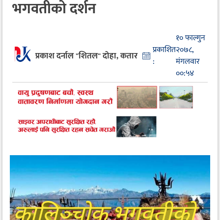
भगवतीको दर्शन
१० फाल्गुन
प्रकाशित
२०७८,
प्रकाश दर्नाल "शितल" दोहा, कतार
:
मंगलवार
००:५४