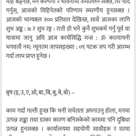
मोह बढ्नेछ, मन कल्पना र भावनामा रुमल्लिन सक्छ, तर याद
गर्नुस्, आजको मिहिनेतको परिणाम स्मरणीय हुनसक्छ ।
आजको भाग्यबल १०० प्रतिशत देखिन्छ, साथै आजका लागि
शुभ अङ्क : ७ र शुभ रङ्ग : रातो हो भने कुनै शुभकर्म गर्नु पूर्व वा
यात्रामा जानु अघि आज कार्यसिद्धि मन्त्र : ॐ कात्यायनी
भगवत्यै नम: न्यूनतम जापसङ्ख्या : ०९ पटक जप गरी आरम्भ
गर्दा लाभ प्राप्त हुनेछ ।
बृष (इ, उ, ए, ओ, बा, बि, बु, बे, बो) –
काम गर्दा गल्ती हुन्छ कि भनी सचेतता अपनाउनु होला, मनमा
उत्पन्न शङ्का तथा डरका कारण बनिसकेको काममा पनि दुबिधा
उत्पन्न हुनसक्छ । कार्यालयमा सहयोगी साथीहरू र घरमा