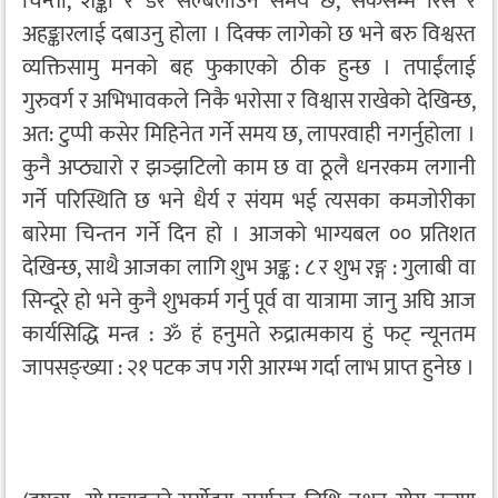
चिन्ता, शङ्का र डर सल्बलाउने समय छ, सकेसम्म रिस र
अहङ्कारलाई दबाउनु होला । दिक्क लागेको छ भने बरु विश्वस्त
व्यक्तिसामु मनको बह फुकाएको ठीक हुन्छ । तपाईंलाई
गुरुवर्ग र अभिभावकले निकै भरोसा र विश्वास राखेको देखिन्छ,
अत: टुप्पी कसेर मिहिनेत गर्ने समय छ, लापरवाही नगर्नुहोला ।
कुनै अप्ठ्यारो र झञ्झटिलो काम छ वा ठूलै धनरकम लगानी
गर्ने परिस्थिति छ भने धैर्य र संयम भई त्यसका कमजोरीका
बारेमा चिन्तन गर्ने दिन हो । आजको भाग्यबल ०० प्रतिशत
देखिन्छ, साथै आजका लागि शुभ अङ्क : ८ र शुभ रङ्ग : गुलाबी वा
सिन्दूरे हो भने कुनै शुभकर्म गर्नु पूर्व वा यात्रामा जानु अघि आज
कार्यसिद्धि मन्त्र : ॐ हं हनुमते रुद्रात्मकाय हुं फट् न्यूनतम
जापसङ्ख्या : २१ पटक जप गरी आरम्भ गर्दा लाभ प्राप्त हुनेछ ।