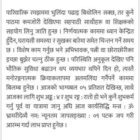
पारिवारिक रमझममा भुलिंदा पढाइ बिथोलिन सक्छ, तर कुनै
पाठमा कमजोरी देखिएमा सहपाठी साथीहरू वा शिक्षकको
सहयोग लिनु जाति हुन्छ । निर्णयात्मक काममा ध्यान केन्द्रित
हुँदैन, घरायसी समस्या र सुखका बारेमा समेत चिन्तन गर्ने समय
छ । विशेष काम गर्नुछ भने अभिभावक, पत्नी वा छोराछोरीका
इच्छा बुझेर चल्नु ठीक हुन्छ । परिस्थिति अनुकूल देखिए पनि
भौतिक सुविधा बढाउन थप व्ययभार थपिने दिन हो, त्यस्तै
मनोरञ्जनात्मक क्रियाकलापमा अलमलिंदा गर्नैपर्ने काममा
बिलम्ब हुनेछ । आजको भाग्यबल ०५ प्रतिशत देखिन्छ, साथै
आजका लागि शुभ अङ्क : ४ र शुभ रङ्ग : रातो हो भने कुनै शुभकर्म
गर्नु पूर्व वा यात्रामा जानु अघि आज कार्यसिद्धि मन्त्र : ॐ
भ्रामरीदेव्यै नम: न्यूनतम जापसङ्ख्या : ०९ पटक जप गरी
आरम्भ गर्दा लाभ प्राप्त हुनेछ ।