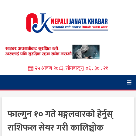
Skip
to
content
२५ श्रावण २०८३, सोमबार
०६ : ३० : २३
फाल्गुन १० गते मङ्गलवारको हेर्नुस्
राशिफल सेयर गरी कालिञ्चोक