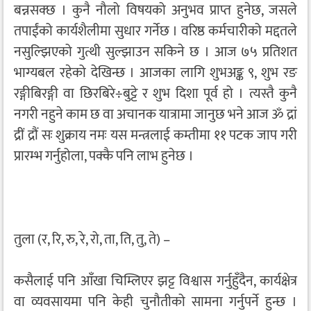
बन्नसक्छ । कुनै नौलो विषयको अनुभव प्राप्त हुनेछ, जसले
तपाईंको कार्यशैलीमा सुधार गर्नेछ । वरिष्ठ कर्मचारीको मद्दतले
नसुल्झिएको गुत्थी सुल्झाउन सकिने छ । आज ७५ प्रतिशत
भाग्यबल रहेको देखिन्छ । आजका लागि शुभअङ्क ९, शुभ रङ
रङ्गीबिरङ्गी वा छिरबिरे÷बुट्टे र शुभ दिशा पूर्व हो । त्यस्तै कुनै
नगरी नहुने काम छ वा अचानक यात्रामा जानुछ भने आज ॐ द्रां
द्रीं द्रौं सः शुक्राय नमः यस मन्त्रलाई कम्तीमा ११ पटक जाप गरी
प्रारम्भ गर्नुहोला, पक्कै पनि लाभ हुनेछ ।
तुला (र, रि, रु, रे, रो, ता, ति, तु, ते) –
कसैलाई पनि आँखा चिम्लिएर झट्ट विश्वास गर्नुहुँदैन, कार्यक्षेत्र
वा व्यवसायमा पनि केही चुनौतीको सामना गर्नुपर्ने हुन्छ ।