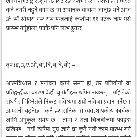
लागि शुभअङ्क २, शुभ रङ घिउ रङ र शुभ दिशा दक्षिण हो । त्यस्तै
कुनै नगरी नहुने काम छ वा अचानक यात्रामा जानुछ भने आज
ॐ सों सोमाय नमः यस मन्त्रलाई कम्तीमा ११ पटक जाप गरी
प्रारम्भ गर्नुहोला, पक्कै पनि लाभ हुनेछ ।
बृष (इ, उ, ए, ओ, बा, बि, बु, बे, बो) –
आत्मविश्वास र मनोबल बढ्ने समय हो, तर प्रतियोगी वा
प्रतिद्वन्द्वीका कारण केही चुनौतीहरू थपिन सक्छन् । अहिलेको
संघर्ष र मिहिनेतले निकट भविष्यमा राम्रो नतिजा प्रदान गर्नेछ ।
आम्दानी बढ्नेछ । कुनै प्रशासनिक वा व्यवस्थापकीय कार्यका
लागि अनुकूल समय छ । तामा र रातो चिजबीजमा फाइदा
देखिन्छ । नयाँ ठाउँमा घुम्न जाने वा कुनै नयाँ काम प्रारम्भ गर्ने