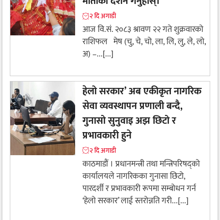
माताको दर्शन गर्नुहोस्।
२ दि अगाडी
आज वि.सं. २०८३ श्रावण २२ गते शुक्रवारको
राशिफल मेष (चु, चे, चो, ला, लि, लु, ले, लो,
अ) –...[...]
हेलो सरकार’ अब एकीकृत नागरिक
सेवा व्यवस्थापन प्रणाली बन्दै,
गुनासो सुनुवाइ अझ छिटो र
प्रभावकारी हुने
२ दि अगाडी
काठमाडौं । प्रधानमन्त्री तथा मन्त्रिपरिषद्को
कार्यालयले नागरिकका गुनासा छिटो,
पारदर्शी र प्रभावकारी रूपमा सम्बोधन गर्न
‘हेलो सरकार’ लाई स्तरोन्नति गरी...[...]