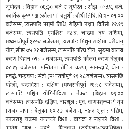
सूर्योदय : बिहान ०६:३० बजे र सूर्यास्त : साँझ ०५:४६ बजे,
कार्तिक कृष्णपक्ष (कौलागा) चतुर्थी÷चौथी तिथि, बिहान ०९:००
बजेसम्म, त्यसपछि पञ्चमी तिथि, रोहिणी नक्षत्र, दिउँसो १२:१९
बजेसम्म, त्यसपछि मृगशिरा नक्षत्र, चन्द्रमा बृष राशिमा,
मध्यरात्रीपूर्व ११:५८ बजेसम्म, त्यसपछि मिथुन राशिमा, वरीयान्
योग, साँझ ०५:२१ बजेसम्म, त्यसपछि परिघ योग , सुरुमा बालब
करण बिहान ०९:०० बजेसम्म, त्यसपछि कौलव करण बेलुका
०८:१९ बजेसम्म, अन्तिममा तैतिल करण, आनन्दादि योग :
प्रवर्द्ध, चन्द्रवर्ण : सेतो (मध्यरात्रीपूर्व ११:५८ बजेसम्म), त्यसपछि
पहेंलो, चन्द्रदिशा : दक्षिण (मध्यरात्रीपूर्व ११:५८ बजेसम्म),
त्यसपछि पश्चिम, योगिनीदिशा : नैऋत्य (बिहान ०९:००
बजेसम्म), त्यसपछि दक्षिण, वारशूल : पूर्व, वाणपञ्चकमध्ये नृप
(राज) वाण : बेलुका १०:२७ बजेसम्म, नक्षत्र शूल : पश्चिम,
कालराहु चक्रमा कालको दिशा : वायव्य र पाशको दिशा :
आग्नेय, आज : मुहूर्त : शिववास (रुद्रीपूजा÷रुद्राभिषेक),