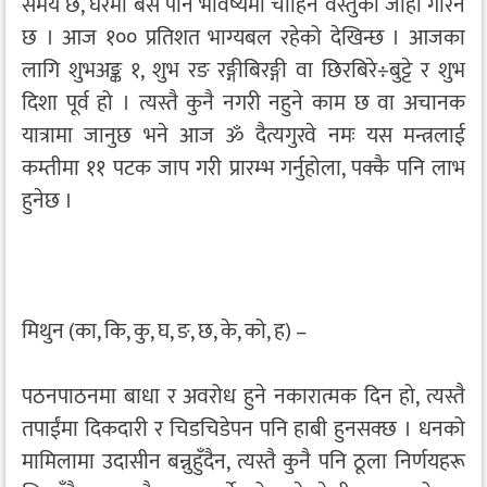
समय छ, घरैमा बसे पनि भविष्यमा चाहिने वस्तुको जोहो गरिने
छ । आज १०० प्रतिशत भाग्यबल रहेको देखिन्छ । आजका
लागि शुभअङ्क १, शुभ रङ रङ्गीबिरङ्गी वा छिरबिरे÷बुट्टे र शुभ
दिशा पूर्व हो । त्यस्तै कुनै नगरी नहुने काम छ वा अचानक
यात्रामा जानुछ भने आज ॐ दैत्यगुरवे नमः यस मन्त्रलाई
कम्तीमा ११ पटक जाप गरी प्रारम्भ गर्नुहोला, पक्कै पनि लाभ
हुनेछ ।
मिथुन (का, कि, कु, घ, ङ, छ, के, को, ह) –
पठनपाठनमा बाधा र अवरोध हुने नकारात्मक दिन हो, त्यस्तै
तपाईंमा दिकदारी र चिडचिडेपन पनि हाबी हुनसक्छ । धनको
मामिलामा उदासीन बन्नुहुँदैन, त्यस्तै कुनै पनि ठूला निर्णयहरू