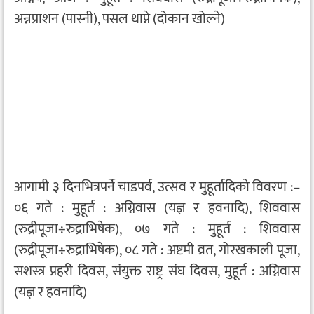
अन्नप्राशन (पास्नी), पसल थाप्ने (दोकान खोल्ने)
आगामी ३ दिनभित्रपर्ने चाडपर्व, उत्सव र मुहूर्तादिको विवरण :–
०६ गते : मुहूर्त : अग्निवास (यज्ञ र हवनादि), शिववास
(रुद्रीपूजा÷रुद्राभिषेक), ०७ गते : मुहूर्त : शिववास
(रुद्रीपूजा÷रुद्राभिषेक), ०८ गते : अष्टमी व्रत, गोरखकाली पूजा,
सशस्त्र प्रहरी दिवस, संयुक्त राष्ट्र संघ दिवस, मुहूर्त : अग्निवास
(यज्ञ र हवनादि)