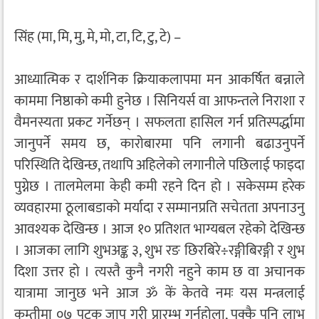
सिंह (मा, मि, मु, मे, मो, टा, टि, टु, टे) –
आध्यात्मिक र दार्शनिक क्रियाकलापमा मन आकर्षित बन्नाले
काममा निष्ठाको कमी हुनेछ । सिनियर्स वा आफन्तले निराशा र
वैमनस्यता प्रकट गर्नेछन् । सफलता हासिल गर्न प्रतिस्पर्द्धामा
जानुपर्ने समय छ, कारोबारमा पनि लगानी बढाउनुपर्ने
परिस्थिति देखिन्छ, तथापि अहिलेको लगानीले पछिलाई फाइदा
पुग्नेछ । तालमेलमा केही कमी रहने दिन हो । सकेसम्म हरेक
व्यवहारमा ठूलाबडाको मर्यादा र सम्मानप्रति सचेतता अपनाउनु
आवश्यक देखिन्छ । आज १० प्रतिशत भाग्यबल रहेको देखिन्छ
। आजका लागि शुभअङ्क ३, शुभ रङ छिरबिरे÷रङ्गीबिरङ्गी र शुभ
दिशा उत्तर हो । त्यस्तै कुनै नगरी नहुने काम छ वा अचानक
यात्रामा जानुछ भने आज ॐ कें केतवे नमः यस मन्त्रलाई
कम्तीमा ०७ पटक जाप गरी प्रारम्भ गर्नुहोला, पक्कै पनि लाभ