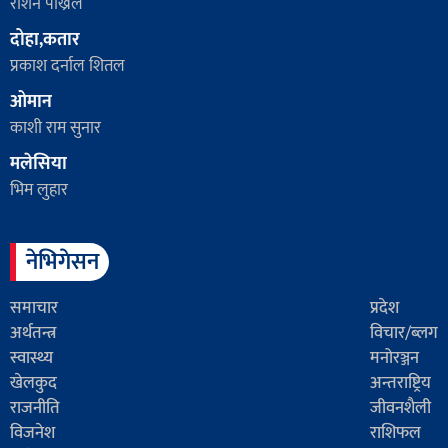
रोशन पोख्रेंल
दोहा,कतार
प्रकाश दर्नाल शितल
ओमान
काशी राम सुनार
मलेसिया
भिम लुहार
नेभिगेसन
समाचार
प्रदेश
अर्थतन्त्र
विचार/ब्लग
स्वास्थ्य
मनोरञ्जन
खेलकुद
अन्तराष्ट्रिय
राजनीति
जीवनशैली
विजनेश
राशिफल