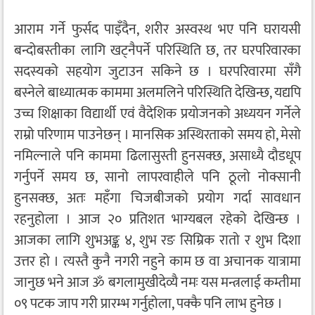
आराम गर्ने फुर्सद पाइँदैन, शरीर अस्वस्थ भए पनि घरायसी
बन्दोबस्तीका लागि खट्नैपर्ने परिस्थिति छ, तर घरपरिवारका
सदस्यको सहयोग जुटाउन सकिने छ । घरपरिवारमा सँगै
बस्नेले बाध्यात्मक काममा अलमलिने परिस्थिति देखिन्छ, यद्यपि
उच्च शिक्षाका विद्यार्थी एवं वैदेशिक प्रयोजनको अध्ययन गर्नेले
राम्रो परिणाम पाउनेछन् । मानसिक अस्थिरताको समय हो, मेसो
नमिल्नाले पनि काममा ढिलासुस्ती हुनसक्छ, असाध्यै दौडधूप
गर्नुपर्ने समय छ, सानो लापरवाहीले पनि ठूलो नोक्सानी
हुनसक्छ, अतः महँगा चिजबीजको प्रयोग गर्दा सावधान
रहनुहोला । आज २० प्रतिशत भाग्यबल रहेको देखिन्छ ।
आजका लागि शुभअङ्क ४, शुभ रङ सिम्रिक रातो र शुभ दिशा
उत्तर हो । त्यस्तै कुनै नगरी नहुने काम छ वा अचानक यात्रामा
जानुछ भने आज ॐ बगलामुखीदेव्यै नमः यस मन्त्रलाई कम्तीमा
०९ पटक जाप गरी प्रारम्भ गर्नुहोला, पक्कै पनि लाभ हुनेछ ।