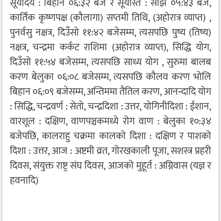
सूर्योदय : बिहान ०६:३२ बजे र सूर्यास्त : साँझ ०५:४३ बजे,
कार्तिक कृष्णपक्ष (कौलागा) सप्तमी तिथि, (अहोरात्र व्याप्त) ,
पुनर्वसु नक्षत्र, दिउँसो ११:४२ बजेसम्म, त्यसपछि पुष्य (तिष्य)
नक्षत्र, चन्द्रमा कर्कट राशिमा (अहोरात्र व्याप्त), सिद्धि योग,
दिउँसो ११:५४ बजेसम्म, त्यसपछि साध्य योग , सुरुमा बालब
करण बेलुका ०६:०८ बजेसम्म, त्यसपछि कौलव करण भोलि
बिहान ०६:०९ बजेसम्म, अन्तिममा तैतिल करण, आनन्दादि योग
: सिद्धि, चन्द्रवर्ण : सेतो, चन्द्रदिशा : उत्तर, योगिनीदिशा : ईशान,
वारशूल : दक्षिण, वाणपञ्चकमध्ये रोग वाण : बेलुका १०:३४
बजेपछि, कालराहु चक्रमा कालको दिशा : दक्षिण र पाशको
दिशा : उत्तर, आज : अष्टमी व्रत, गोरखकाली पूजा, सशस्त्र प्रहरी
दिवस, संयुक्त राष्ट्र संघ दिवस, आजको मुहूर्त : अग्निवास (यज्ञ र
हवनादि)