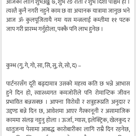
आजका लागि शुभअङ्क ७, शुभ रङ रातो र शुभ दिशा पश्चिम हो ।
त्यस्तै कुनै नगरी नहुने काम छ वा अचानक यात्रामा जानुछ भने
आज ॐ कुलपूजितायै नमः यस मन्त्रलाई कम्तीमा ११ पटक
जाप गरी प्रारम्भ गर्नुहोला, पक्कै पनि लाभ हुनेछ ।
कुम्भ (गु, गे, गो, सा, सि, सु, से, सो, द) –
पार्टनरसँग दूरी बढ्दामात्र उसको महत्त्व कति छ भन्ने आभास
हुने दिन हो, स्वास्थ्यगत कमजोरीले पनि रोमान्टिक जीवन
प्रभावित बन्नसक्छ । आफ्ना विरोधी र शत्रुहरूप्रति अनुदार र
उद्दण्ड बन्ने दिन छ, आवेशमा आएर गैरकानूनी र असामाजिक
काममा संलग्न नहुनु होला । ऊर्जा, ग्यास, इलेक्ट्रिक, खेलकुद र
धातुजन्य पेसामा आबद्ध कारोबारीका लागि राम्रै दिन रहनेछ,