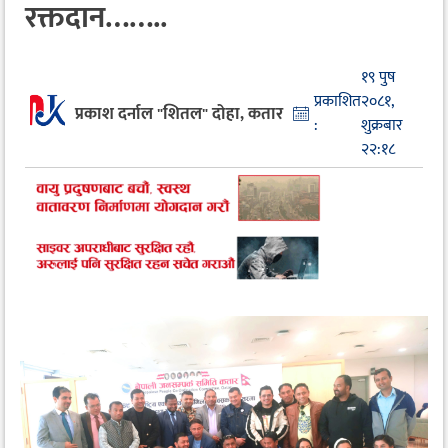
रक्तदान……..
१९ पुष
प्रकाशित
२०८१,
प्रकाश दर्नाल "शितल" दोहा, कतार
:
शुक्रबार
२२:१८