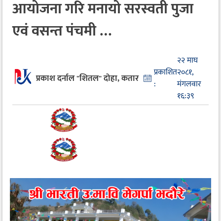
आयोजना गरि मनायो सरस्वती पुजा
एवं वसन्त पंचमी …
२२ माघ
प्रकाशित
२०८१,
प्रकाश दर्नाल "शितल" दोहा, कतार
:
मंगलवार
१६:३९