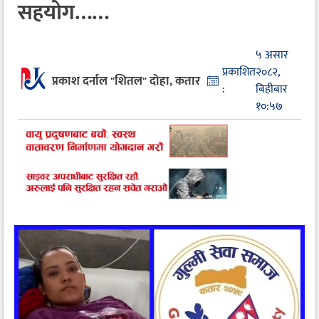
सहयोग……
५ असार
प्रकाशित
२०८२,
प्रकाश दर्नाल "शितल" दोहा, कतार
:
बिहीबार
१०:५७