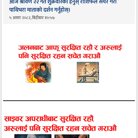
आज श्रावण २२ गते शुक्रवारको हेर्नुस् राशिफल सेयर गरी
पाथिभरा माताको दर्शन गर्नुहोस्।
५ असार २०८२, बिहीबार १०:५७