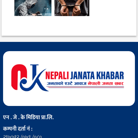
एन . जे . के मिडिया प्रा.लि.
कम्पनी दर्ता नं :
२९७५१२ /०७९ /०८०