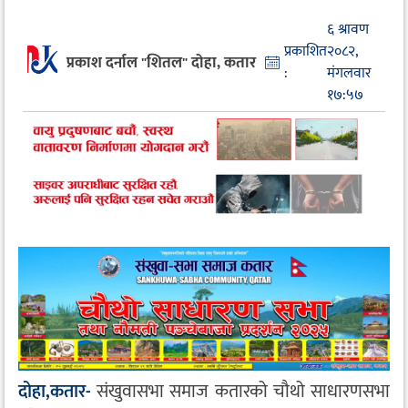
६ श्रावण
प्रकाशित
२०८२,
प्रकाश दर्नाल "शितल" दोहा, कतार
:
मंगलवार
१७:५७
दोहा,कतार-
संखुवासभा समाज कतारको चौथो साधारणसभा