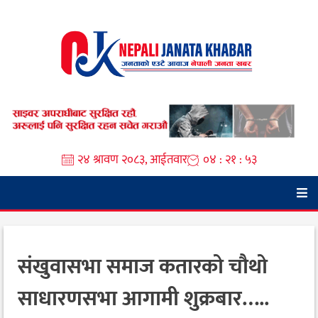
Skip
to
content
२४ श्रावण २०८३, आईतवार
०४ : २१ : ५४
संखुवासभा समाज कतारको चौथो
साधारणसभा आगामी शुक्रबार…..