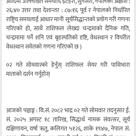
आदिमा उल्लिखित समयादि इटहरी, सुनसरी, नेपालको अक्षांश :
२६:४० उत्तर तथा देशान्तर : ८७:१६ पूर्व र नेपालको निर्धारित
राष्ट्रिय समयलाई आधार मानी सूर्यसिद्धान्तको प्रयोग गरी गणना
गरिएको हो, साथै राशिफल लेख्दा चन्द्रमाको दैनिक गति,
चन्द्रमामा पर्ने शनि एवं बृहस्पतिको दृष्टि, वेधस्थान र विपरीत
वेधस्थान समेतको गणना गरिएको छ )
०२ गते सोमवारको हेर्नुस् राशिफल सेयर गरी पाथिभारा
माताको दर्शन गर्नुहोस्
आजको पञ्चाङ्ग : वि.सं. २०८२ भाद्र ०२ गते सोमवार तदनुसार ई.
सं. २०२५ अगस्ट १८ तारिख, सिद्धार्थ नामक संवत्सर, सूर्य
दक्षिणायन, वर्षा ऋतु, कलिगत ५१२६, शाके १९४७, नेपाल सं.