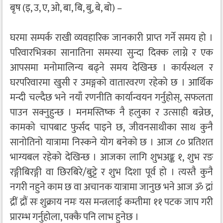
बृष (इ, उ, ए, ओ, बा, बि, बु, बे, बो) –
घरमा सम्पर्क राखी व्यवहारिक जानकारी प्राप्त गर्ने समय हो ।
परिवारभित्रका सानातिना समस्या सुन्दा दिक्क लाग्ने र एक
आपसमा मनोमालिन्य बढ्ने समय देखिन्छ । कार्यस्थल र
घरपरिवारमा खुसी र उमङ्गको वातारवरण रहेको छ । आर्थिक
मन्दी चल्दैछ भने नयाँ रणनीति कार्यान्वयन गर्नुहोस्, सफलता
पाउन सक्नुहुन्छ । मनमस्तिष्क नै हलुका र उत्साही बन्नेछ,
कामको चापबाट फुर्सद पाइने छ, जीवनसाथीका साथ कुनै
सानोतिनो यात्रामा निस्कने योग बनेको छ । आज ८० प्रतिशत
भाग्यबल रहेको देखिन्छ । आजका लागि शुभअङ्क १, शुभ रङ
रङ्गीबिरङ्गी वा छिरबिरे/बुट्टे र शुभ दिशा पूर्व हो । त्यस्तै कुनै
नगरी नहुने काम छ वा अचानक यात्रामा जानुछ भने आज ॐ द्रां
द्रीं द्रौं सः शुक्राय नमः यस मन्त्रलाई कम्तीमा ११ पटक जाप गरी
प्रारम्भ गर्नुहोला, पक्कै पनि लाभ हुनेछ ।