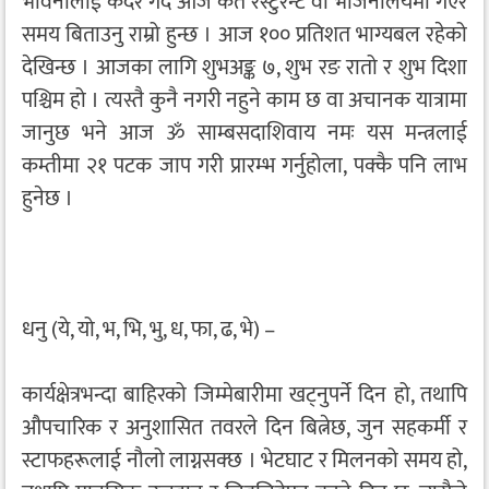
भावनालाई कदर गर्दै आज कतै रेस्टुरेन्ट वा भोजनालयमा गएर
समय बिताउनु राम्रो हुन्छ । आज १०० प्रतिशत भाग्यबल रहेको
देखिन्छ । आजका लागि शुभअङ्क ७, शुभ रङ रातो र शुभ दिशा
पश्चिम हो । त्यस्तै कुनै नगरी नहुने काम छ वा अचानक यात्रामा
जानुछ भने आज ॐ साम्बसदाशिवाय नमः यस मन्त्रलाई
कम्तीमा २१ पटक जाप गरी प्रारम्भ गर्नुहोला, पक्कै पनि लाभ
हुनेछ ।
धनु (ये, यो, भ, भि, भु, ध, फा, ढ, भे) –
कार्यक्षेत्रभन्दा बाहिरको जिम्मेबारीमा खट्नुपर्ने दिन हो, तथापि
औपचारिक र अनुशासित तवरले दिन बित्नेछ, जुन सहकर्मी र
स्टाफहरूलाई नौलो लाग्नसक्छ । भेटघाट र मिलनको समय हो,