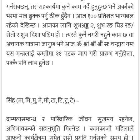
गर्नसक्छन्, तर सहकार्यमा कुनै काम गर्दै हुनुहुन्छ भने अर्काको
भरमा मात्र ढुक्क पर्नु ठीक हुँदैन । आज १०० प्रतिशत भाग्यबल
रहेको देखिन्छ । आजका लागि शुभअङ्क २, शुभ रङ घिउ रङ/
सेतो र शुभ दिशा पश्चिम हो । त्यस्तै कुनै नगरी नहुने काम छ वा
अचानक यात्रामा जानुछ भने आज ॐ श्रां श्रीं श्रौं सः चन्द्राय नमः
यस मन्त्रलाई कम्तीमा ११ पटक जाप गरी प्रारम्भ गर्नुहोला,
पक्कै पनि लाभ हुनेछ ।
सिंह (मा, मि, मु, मे, मो, टा, टि, टु, टे) –
दाम्पत्यसम्बन्ध र पारिवारिक जीवन सुखमय रहनेछ,
अभिभावकको सहानुभूति मिल्नेछ । कामकाजी महिलाले
आफ्‌नो कार्यक्षेत्रमा समेत राम्रो प्रगति गर्नसक्ने समय हो ।