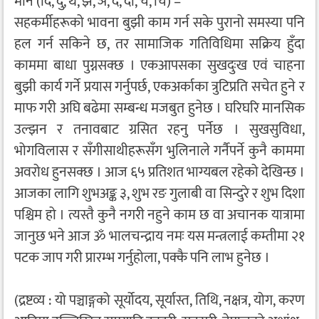
मीन (दि, दु, थ, झ, ञ, दे, दो, च, चि) –
सहकर्मीहरूको भावना बुझी काम गर्न सके पुरानो समस्या पनि
हल गर्न सकिने छ, तर सामाजिक गतिविधिमा सक्रिय हुँदा
काममा बाधा पुग्नसक्छ । एकआपसका सुखदुःख एवं चाहना
बुझी कार्य गर्ने प्रयास गर्नुपर्छ, एकअर्काका त्रुटिप्रति सचेत हुने र
माफ गरी अघि बढेमा सम्बन्ध मजबुत हुनेछ । घरिघरि मानसिक
उल्झन र तनावबाट ग्रसित रहनु पर्नेछ । सुखसुविधा,
भोगविलास र सँगीसाथीहरूसँग भुलिनाले गर्नैपर्ने कुनै काममा
अवरोध हुनसक्छ । आज ६५ प्रतिशत भाग्यबल रहेको देखिन्छ ।
आजका लागि शुभअङ्क ३, शुभ रङ गुलाबी वा सिन्दुरे र शुभ दिशा
पश्चिम हो । त्यस्तै कुनै नगरी नहुने काम छ वा अचानक यात्रामा
जानुछ भने आज ॐ भालचन्द्राय नमः यस मन्त्रलाई कम्तीमा २१
पटक जाप गरी प्रारम्भ गर्नुहोला, पक्कै पनि लाभ हुनेछ ।
(द्रष्टव्य : यो पञ्चाङ्गको सूर्योदय, सूर्यास्त, तिथि, नक्षत्र, योग, करण