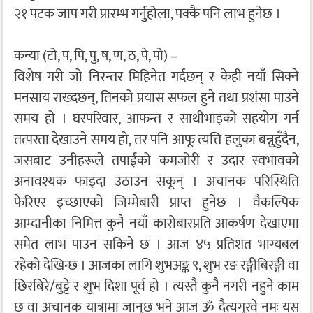
२१ पटक जाप गरी प्रारम्भ गर्नुहोला, पक्कै पनि लाभ हुनेछ ।
कन्या (टो, प, पि, पु, ष, ण, ठ, पे, पो) –
विशेष गरी जो निरन्तर मिहिनेत गर्दछन् र केही नयाँ सिक्ने
मनसाय राख्दछन्, तिनको प्रयास सफल हुने तथा प्रशंसा पाउने
समय हो । घरपरिवार, आफन्त र साथीभाइको सहयोग गर्न
तत्परता देखाउने समय हो, तर पनि आफू त्यत्ति हलुका बन्नुहुँदैन,
जसबाट उनीहरूले तपाईंको कमजोरी र उदार स्वभावको
अनावश्यक फाइदा उठाउन सकून् । अचानक परिस्थिति
फेरिएर इच्छाएको जिम्मेबारी प्राप्त हुनेछ । वैकल्पिक
आम्दानीका निमित्त कुनै नयाँ कारोबारप्रति आकर्षण देखाएमा
समेत लाभ पाउन सकिने छ । आज ४५ प्रतिशत भाग्यबल
रहेको देखिन्छ । आजका लागि शुभअङ्क ९, शुभ रङ रङ्गीबिरङ्गी वा
छिरबिरे/बुट्टे र शुभ दिशा पूर्व हो । त्यस्तै कुनै नगरी नहुने काम
छ वा अचानक यात्रामा जानुछ भने आज ॐ दैत्यगुरवे नमः यस