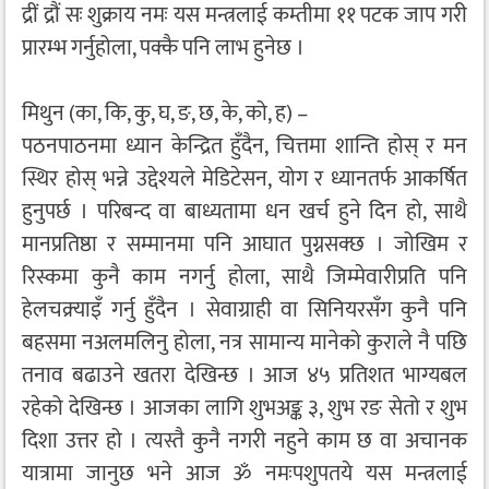
द्रीं द्रौं सः शुक्राय नमः यस मन्त्रलाई कम्तीमा ११ पटक जाप गरी
प्रारम्भ गर्नुहोला, पक्कै पनि लाभ हुनेछ ।
मिथुन (का, कि, कु, घ, ङ, छ, के, को, ह) –
पठनपाठनमा ध्यान केन्द्रित हुँदैन, चित्तमा शान्ति होस् र मन
स्थिर होस् भन्ने उद्देश्यले मेडिटेसन, योग र ध्यानतर्फ आकर्षित
हुनुपर्छ । परिबन्द वा बाध्यतामा धन खर्च हुने दिन हो, साथै
मानप्रतिष्ठा र सम्मानमा पनि आघात पुग्नसक्छ । जोखिम र
रिस्कमा कुनै काम नगर्नु होला, साथै जिम्मेवारीप्रति पनि
हेलचक्र्याइँ गर्नु हुँदैन । सेवाग्राही वा सिनियरसँग कुनै पनि
बहसमा नअलमलिनु होला, नत्र सामान्य मानेको कुराले नै पछि
तनाव बढाउने खतरा देखिन्छ । आज ४५ प्रतिशत भाग्यबल
रहेको देखिन्छ । आजका लागि शुभअङ्क ३, शुभ रङ सेतो र शुभ
दिशा उत्तर हो । त्यस्तै कुनै नगरी नहुने काम छ वा अचानक
यात्रामा जानुछ भने आज ॐ नमःपशुपतये यस मन्त्रलाई