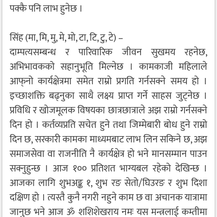
पक्कै पनि लाभ हुनेछ ।
सिंह (मा, मि, मु, मे, मो, टा, टि, टु, टे) –
दाम्पत्यसम्बन्ध र पारिवारिक जीवन सुखमय रहनेछ,
अभिभावकको सहानुभूति मिल्नेछ । कामकाजी महिलाले
आफ्‌नो कार्यक्षेत्रमा समेत राम्रो प्रगति गर्नसक्ने समय हो ।
इच्छाशक्ति बढ्नुका साथै लक्ष्य प्राप्त गर्ने साहस जुट्नेछ ।
प्रविधि र खोजमूलक विषयका छात्रछात्राले अझ राम्रो गर्नसक्ने
दिन हो । कर्तव्यप्रति सचेत हुने तथा जिम्मेबारी बोध हुने राम्रो
दिन छ, सरकारी कामका माध्यमबाट लाभ लिन सकिने छ, अझ
समाजसेवा वा राजनीति नै कार्यक्षेत्र हो भने मानसम्मान पाउन
सक्नुहुन्छ । आज १०० प्रतिशत भाग्यबल रहेको देखिन्छ ।
आजका लागि शुभअङ्क १, शुभ रङ सेतो/घिउरङ र शुभ दिशा
दक्षिण हो । त्यस्तै कुनै नगरी नहुने काम छ वा अचानक यात्रामा
जानुछ भने आज ॐ शशिशेखराय नमः यस मन्त्रलाई कम्तीमा