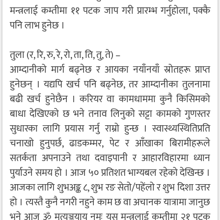
मन्त्रलाई कम्तीमा ११ पटक जाप गरी प्रारम्भ गर्नुहोला, पक्कै
पनि लाभ हुनेछ ।
तुला (र, रि, रु, रे, रो, ता, ति, तु, ते) –
आम्दानीको मार्ग बढ्नेछ र आयका नयाँनयाँ स्रोतहरू प्राप्त
हुनेछन् । यद्यपि खर्च पनि बढ्नेछ, तर आम्दानीका तुलनामा
बढी खर्च हुनेछैन । करियर वा कामधाममा कुनै किसिमको
बाधा देखिएको छ भने तनाव लिनुको सट्टा कामको गुणस्तर
सुधारका लागि प्रयास गर्नु राम्रो हुन्छ । स्वास्थ्यस्थितिप्रति
चनाखो हुनुपर्छ, ढाडकम्मर, पेट र आँखाका बिरामीहरूले
सतर्कता अपनाउने तथा दवाइपानी र आहारविहारमा ध्यान
पुर्याउने समय हो । आज ५० प्रतिशत भाग्यबल रहेको देखिन्छ ।
आजका लागि शुभअङ्क ८, शुभ रङ सेतो/पहेंलो र शुभ दिशा उत्तर
हो । त्यस्तै कुनै नगरी नहुने काम छ वा अचानक यात्रामा जानुछ
भने आज ॐ मृत्युञ्जयाय नमः यस मन्त्रलाई कम्तीमा २१ पटक