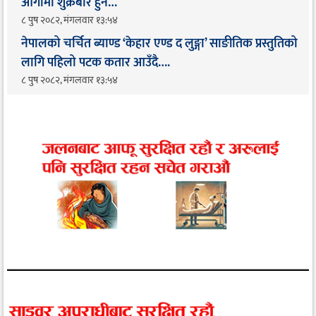
आगामी शुक्रबार हुने…
८ पुष २०८२, मंगलवार १३:५४
नेपालको चर्चित ब्याण्ड ‘केहार एण्ड द लुङ्गा’ साङीतिक प्रस्तुतिको
लागि पहिलो पटक कतार आउँदै…. ​
८ पुष २०८२, मंगलवार १३:५४