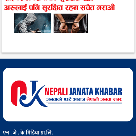
एन . जे . के मिडिया प्रा.लि.