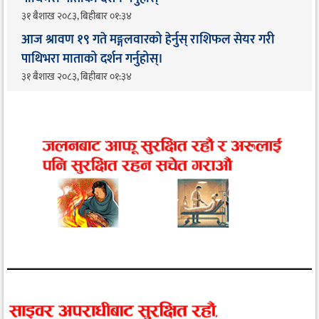
३१ बैशाख २०८३, बिहीबार ०१:३४
आज श्रावण १९ गते मङ्गलवारको हेर्नुस् राशिफल सेयर गरी
पाथिभरा माताको दर्शन गर्नुहोस्।
३१ बैशाख २०८३, बिहीबार ०१:३४