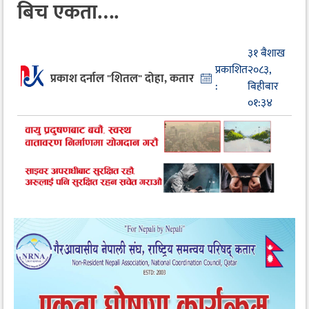
बिच एकता….
३१ बैशाख
प्रकाशित
२०८३,
प्रकाश दर्नाल "शितल" दोहा, कतार
:
बिहीबार
०१:३४