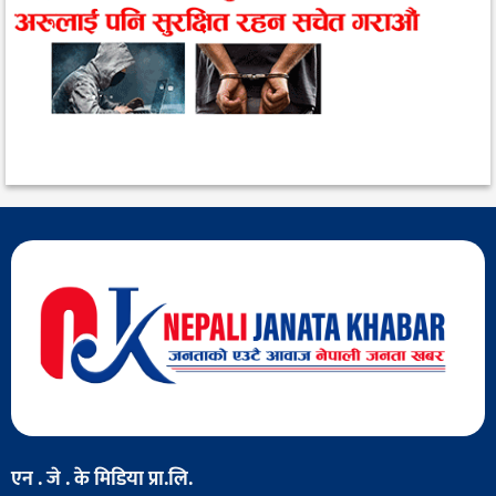
एन . जे . के मिडिया प्रा.लि.